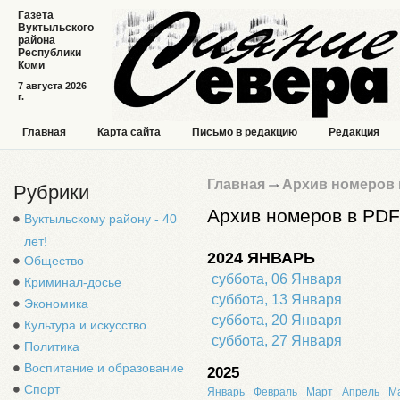
Газета
Вуктыльского
района
Республики
Коми
7 августа 2026
г.
Главная
Карта сайта
Письмо в редакцию
Редакция
Главная
Архив номеров 
Рубрики
Архив номеров в PDF
Вуктыльскому району - 40
лет!
2024 ЯНВАРЬ
Общество
суббота, 06 Января
Криминал-досье
суббота, 13 Января
Экономика
суббота, 20 Января
Культура и искусство
суббота, 27 Января
Политика
Воспитание и образование
2025
Спорт
Январь
Февраль
Март
Апрель
М