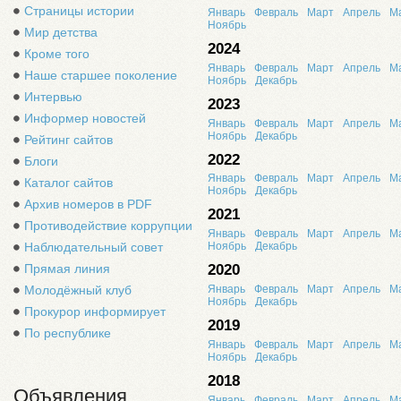
Страницы истории
Январь
Февраль
Март
Апрель
М
Ноябрь
Мир детства
2024
Кроме того
Январь
Февраль
Март
Апрель
М
Наше старшее поколение
Ноябрь
Декабрь
Интервью
2023
Информер новостей
Январь
Февраль
Март
Апрель
М
Ноябрь
Декабрь
Рейтинг сайтов
2022
Блоги
Январь
Февраль
Март
Апрель
М
Каталог сайтов
Ноябрь
Декабрь
Архив номеров в PDF
2021
Противодействие коррупции
Январь
Февраль
Март
Апрель
М
Наблюдательный совет
Ноябрь
Декабрь
Прямая линия
2020
Молодёжный клуб
Январь
Февраль
Март
Апрель
М
Ноябрь
Декабрь
Прокурор информирует
2019
По республике
Январь
Февраль
Март
Апрель
М
Ноябрь
Декабрь
2018
Объявления
Январь
Февраль
Март
Апрель
М