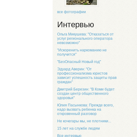
все фотографии
Интервью
Ольга Микушева: "Отказаться от
услуг регионального оператора
невозможно"
"Искоренить наркоманию не
получится"
"БезОпасный Новый год"
Эдуард Аверин: "От
профессионализма юристов
зависит успешность защиты прав
граждан"
Дмитрий Березин: "В Коми будет
создан центр общественного
здоровья"
Юлия Пасынкова: Прежде всего,
надо вызвать ребенка на
откровенный разговор
Не кочегары мы, не плотники...
15 лет на службе людям
Все интервью