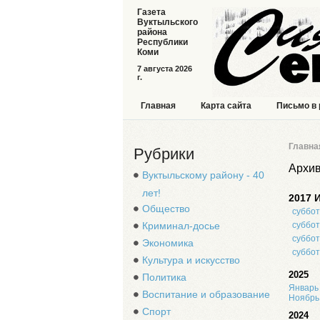
Газета
Вуктыльского
района
Республики
Коми
7 августа 2026
г.
Главная
Карта сайта
Письмо в
Главна
Рубрики
Архив
Вуктыльскому району - 40
лет!
2017
Общество
суббот
Криминал-досье
суббот
суббот
Экономика
суббот
Культура и искусство
2025
Политика
Январь
Воспитание и образование
Ноябрь
Спорт
2024