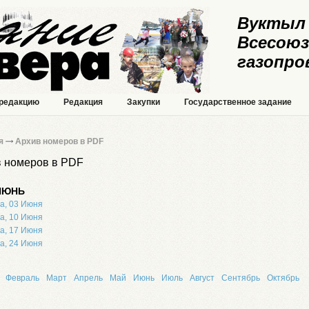
Вуктыл 
Всесоюз
газопро
 редакцию
Редакция
Закупки
Государственное задание
я
Архив номеров в PDF
 номеров в PDF
 ИЮНЬ
а, 03 Июня
а, 10 Июня
а, 17 Июня
а, 24 Июня
Февраль
Март
Апрель
Май
Июнь
Июль
Август
Сентябрь
Октябрь