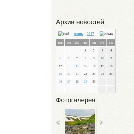
Архив новостей
июнь
2017
пон
втр
срд
чет
пят
суб
вск
1
2
3
4
5
6
7
8
9
10
11
12
13
14
15
16
17
18
19
20
21
22
23
24
25
26
27
28
29
30
Фотогалерея