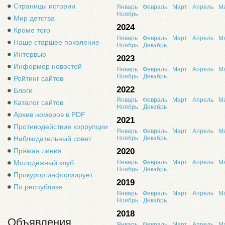
Страницы истории
Январь
Февраль
Март
Апрель
М
Ноябрь
Мир детства
2024
Кроме того
Январь
Февраль
Март
Апрель
М
Наше старшее поколение
Ноябрь
Декабрь
Интервью
2023
Информер новостей
Январь
Февраль
Март
Апрель
М
Ноябрь
Декабрь
Рейтинг сайтов
2022
Блоги
Январь
Февраль
Март
Апрель
М
Каталог сайтов
Ноябрь
Декабрь
Архив номеров в PDF
2021
Противодействие коррупции
Январь
Февраль
Март
Апрель
М
Наблюдательный совет
Ноябрь
Декабрь
Прямая линия
2020
Молодёжный клуб
Январь
Февраль
Март
Апрель
М
Ноябрь
Декабрь
Прокурор информирует
2019
По республике
Январь
Февраль
Март
Апрель
М
Ноябрь
Декабрь
2018
Объявления
Январь
Февраль
Март
Апрель
М