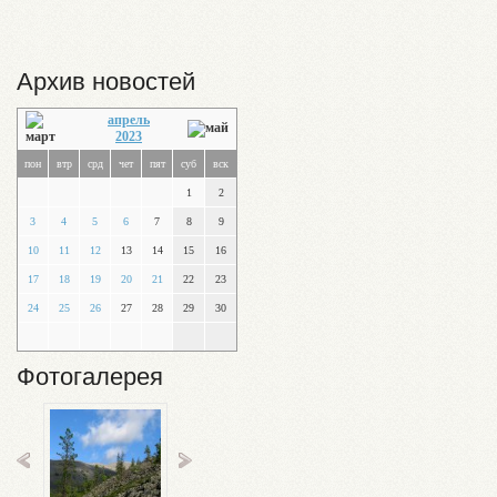
Архив новостей
апрель
2023
пон
втр
срд
чет
пят
суб
вск
1
2
3
4
5
6
7
8
9
10
11
12
13
14
15
16
17
18
19
20
21
22
23
24
25
26
27
28
29
30
Фотогалерея