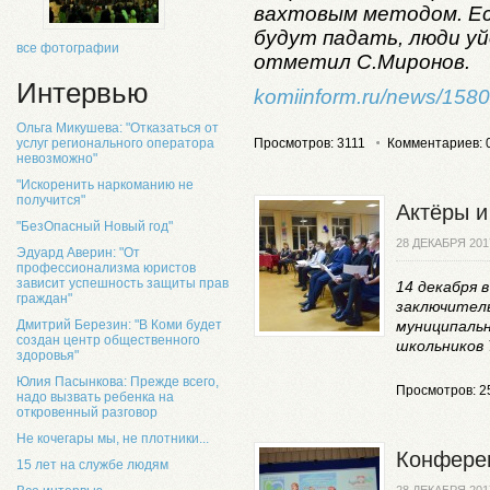
вахтовым методом. Ес
будут падать, люди уй
все фотографии
отметил С.Миронов.
Интервью
komiinform.ru/news/1580
Ольга Микушева: "Отказаться от
услуг регионального оператора
Просмотров: 3111
Комментариев: 
невозможно"
"Искоренить наркоманию не
получится"
Актёры 
"БезОпасный Новый год"
28 ДЕКАБРЯ 201
Эдуард Аверин: "От
профессионализма юристов
зависит успешность защиты прав
14 декабря
граждан"
заключитель
Дмитрий Березин: "В Коми будет
муниципальн
создан центр общественного
школьников 7
здоровья"
Юлия Пасынкова: Прежде всего,
Просмотров: 2
надо вызвать ребенка на
откровенный разговор
Не кочегары мы, не плотники...
Конфере
15 лет на службе людям
28 ДЕКАБРЯ 201