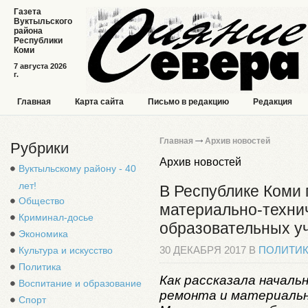
Газета
Вуктыльского
района
Республики
Коми
7 августа 2026
г.
Главная
Карта сайта
Письмо в редакцию
Редакция
Главная
Архив новостей
Рубрики
Архив новостей
Вуктыльскому району - 40
лет!
В Республике Коми
Общество
материально-техни
Криминал-досье
образовательных у
Экономика
Культура и искусство
30 ДЕКАБРЯ 2017 В
ПОЛИТИ
Политика
Как рассказала началь
Воспитание и образование
ремонта и материальн
Спорт