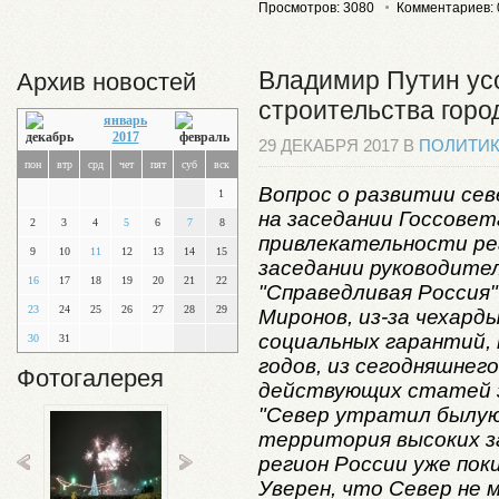
Просмотров: 3080
Комментариев: 
Владимир Путин ус
Архив новостей
строительства горо
январь
2017
29 ДЕКАБРЯ 2017 В
ПОЛИТИ
пон
втр
срд
чет
пят
суб
вск
Вопрос о развитии се
1
на заседании Госсове
2
3
4
5
6
7
8
привлекательности ре
9
10
11
12
13
14
15
заседании руководите
16
17
18
19
20
21
22
"Справедливая Россия"
23
24
25
26
27
28
29
Миронов, из-за чехард
социальных гарантий, 
30
31
годов, из сегодняшнего
Фотогалерея
действующих статей з
"Север утратил былую
территория высоких з
регион России уже поки
Уверен, что Север не 