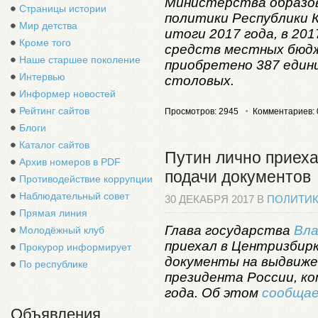
Министерства образов
Страницы истории
политики Республики 
Мир детства
итоги 2017 года, в 201
Кроме того
средств местных бюдж
Наше старшее поколение
приобретено 387 един
Интервью
столовых.
Информер новостей
Рейтинг сайтов
Просмотров: 2945
Комментариев: 
Блоги
Каталог сайтов
Путин лично приеха
Архив номеров в PDF
подачи документов
Противодействие коррупции
Наблюдательный совет
30 ДЕКАБРЯ 2017 В
ПОЛИТИ
Прямая линия
Глава государства
Вла
Молодёжный клуб
приехал в Центризбир
Прокурор информирует
документы на выдвиже
По республике
президента России, к
года. Об этом
сообща
Объявления