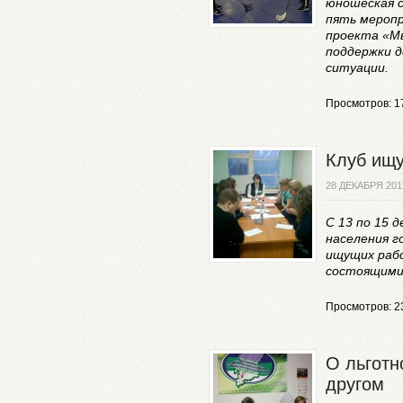
юношеская с
пять мероп
проекта «М
поддержки д
ситуации.
Просмотров: 1
Клуб ищу
28 ДЕКАБРЯ 201
С 13 по 15 
населения г
ищущих раб
состоящими 
Просмотров: 2
О льготн
другом