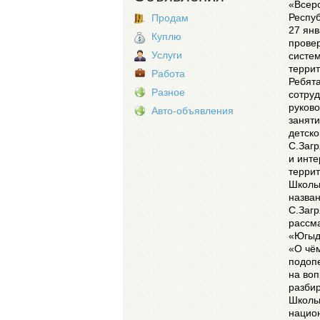
«Всеро
Респуб
Продам
27 янв
Куплю
провер
Услуги
систем
террит
Работа
Ребята
Разное
сотруд
руково
Авто-объявления
заняти
детско
С.Загр
и инте
террит
Школь
назван
С.Загр
рассм
«Югыд
«О чём
подопе
на воп
разбир
Школьн
национ