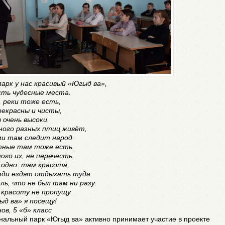
парк у нас красивый «Югыд ва»,
сть чудесные места.
, реки тоже есть,
рекрасны и чисты,
 очень высоки.
ного разных птиц живёт,
ми там следит народ.
ные там тоже есть.
ого их, не перечесть.
 одно: там красота,
юди ездят отдыхать туда.
ль, что не был там ни разу.
 красоту не пропущу
ыд ва» я посещу!
ов, 5 «б» класс
альный парк «Югыд ва» активно принимает участие в проекте