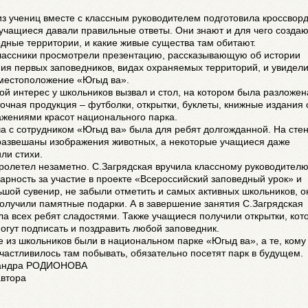
з учениц вместе с классным руководителем подготовила кроссворд
учащиеся давали правильные ответы. Они знают и для чего созда
дные территории, и какие живые существа там обитают.
лассники просмотрели презентацию, рассказывающую об истории
ия первых заповедников, видах охраняемых территорий, и увидели
 местоположение «Югыд ва».
й интерес у школьников вызвал и стол, на котором была разложен
очная продукция – футболки, открытки, буклеты, книжные издания 
ажениями красот национального парка.
а с сотрудником «Югыд ва» была для ребят долгожданной. На сте
развешаны изображения животных, а некоторые учащиеся даже
ли стихи.
ролетел незаметно. С.Загрядская вручила классному руководител
арность за участие в проекте «Всероссийский заповедный урок» и
шой сувенир, не забыли отметить и самых активных школьников, о
олучили памятные подарки. А в завершение занятия С.Загрядская
ла всех ребят сладостями. Также учащиеся получили открытки, кот
огут подписать и поздравить любой заповедник.
 из школьников были в национальном парке «Югыд ва», а те, ком
частливилось там побывать, обязательно посетят парк в будущем.
андра РОДИОНОВА
автора