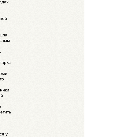
одах
дной
ишла
ссным
ь
парка
оми.
то
ьники
ей
х
етить
.
ся у