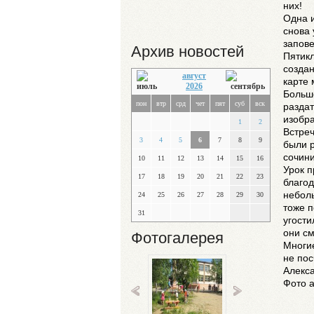
них!
Одна и
снова 
запове
Архив новостей
Пятик
создан
август
карте
2026
Большо
пон
втр
срд
чет
пят
суб
вск
раздат
изобр
1
2
Встреч
3
4
5
6
7
8
9
были 
сочини
10
11
12
13
14
15
16
Урок п
17
18
19
20
21
22
23
благод
неболь
24
25
26
27
28
29
30
тоже п
31
угости
они см
Фотогалерея
Многие
не пос
Алекс
Фото 