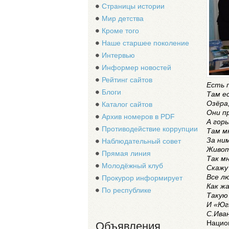
Страницы истории
Мир детства
Кроме того
Наше старшее поколение
Интервью
Информер новостей
Рейтинг сайтов
Есть 
Блоги
Там е
Озёра
Каталог сайтов
Они п
Архив номеров в PDF
А горы
Противодействие коррупции
Там м
За ни
Наблюдательный совет
Живот
Прямая линия
Так мн
Молодёжный клуб
Скажу
Все л
Прокурор информирует
Как жа
По республике
Такую
И «Юг
С.Иван
Национ
Объявления