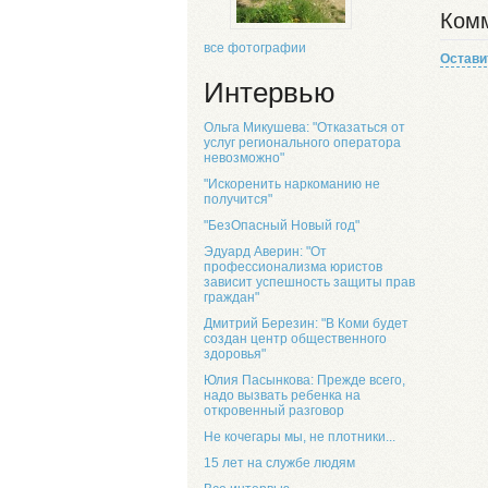
Комм
все фотографии
Остави
Интервью
Ольга Микушева: "Отказаться от
услуг регионального оператора
невозможно"
"Искоренить наркоманию не
получится"
"БезОпасный Новый год"
Эдуард Аверин: "От
профессионализма юристов
зависит успешность защиты прав
граждан"
Дмитрий Березин: "В Коми будет
создан центр общественного
здоровья"
Юлия Пасынкова: Прежде всего,
надо вызвать ребенка на
откровенный разговор
Не кочегары мы, не плотники...
15 лет на службе людям