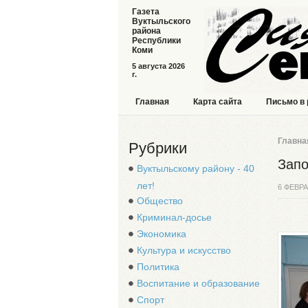
Газета
Вуктыльского
района
Республики
Коми
5 августа 2026
г.
Главная
Карта сайта
Письмо в
Главна
Рубрики
Запо
Вуктыльскому району - 40
лет!
6 ФЕВРА
Общество
Криминал-досье
Экономика
Культура и искусство
Политика
Воспитание и образование
Спорт