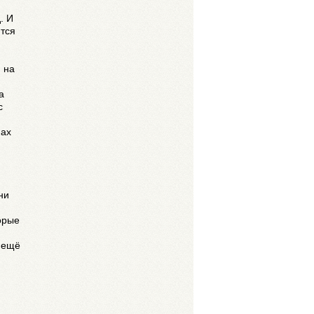
. И
ются
 на
а
с
нах
ю
ни
орые
у ещё