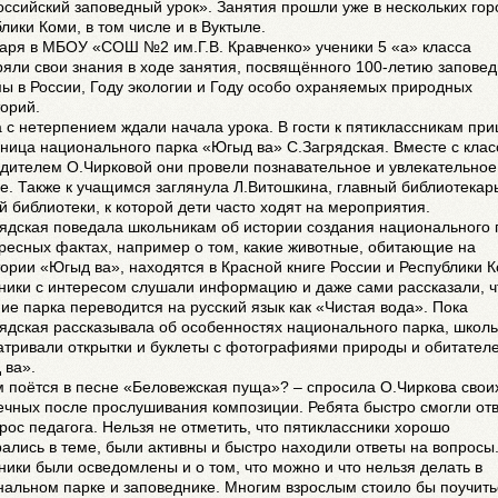
ссийский заповедный урок». Занятия прошли уже в нескольких гор
лики Коми, в том числе и в Вуктыле.
аря в МБОУ «СОШ №2 им.Г.В. Кравченко» ученики 5 «а» класса
яли свои знания в ходе занятия, посвящённого 100-летию запове
ы в России, Году экологии и Году особо охраняемых природных
орий.
 с нетерпением ждали начала урока. В гости к пятиклассникам пр
ница национального парка «Югыд ва» С.Загрядская. Вместе с кла
дителем О.Чирковой они провели познавательное и увлекательное
е. Также к учащимся заглянула Л.Витошкина, главный библиотекар
й библиотеки, к которой дети часто ходят на мероприятия.
ядская поведала школьникам об истории создания национального 
ресных фактах, например о том, какие животные, обитающие на
ории «Югыд ва», находятся в Красной книге России и Республики К
ники с интересом слушали информацию и даже сами рассказали, ч
ие парка переводится на русский язык как «Чистая вода». Пока
ядская рассказывала об особенностях национального парка, школ
атривали открытки и буклеты с фотографиями природы и обитател
 ва».
 поётся в песне «Беловежская пуща»? – спросила О.Чиркова свои
чных после прослушивания композиции. Ребята быстро смогли отв
рос педагога. Нельзя не отметить, что пятиклассники хорошо
ались в теме, были активны и быстро находили ответы на вопросы
ики были осведомлены и о том, что можно и что нельзя делать в
альном парке и заповеднике. Многим взрослым стоило бы поучить