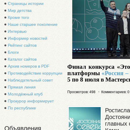
Страницы истории
Мир детства
Кроме того
Наше старшее поколение
Интервью
Информер новостей
Рейтинг сайтов
Блоги
Каталог сайтов
Ф
инал конкурса «Это
Архив номеров в PDF
платформы
«Россия –
Противодействие коррупции
5
по
8 июля в Мастерс
Наблюдательный совет
Прямая линия
Просмотров: 498
Комментариев: 0
Молодёжный клуб
Прокурор информирует
По республике
Ростисла
Достояни
главных 
Объявления