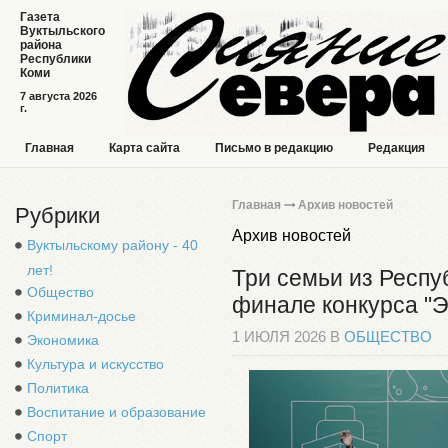
Газета
Вуктыльского
района
Республики
Коми
7 августа 2026
г.
Главная
Карта сайта
Письмо в редакцию
Редакция
Главная
Архив новостей
Рубрики
Архив новостей
Вуктыльскому району - 40
лет!
Три семьи из Респу
Общество
финале конкурса "Э
Криминал-досье
1 ИЮЛЯ 2026 В
ОБЩЕСТВО
Экономика
Культура и искусство
Политика
Воспитание и образование
Спорт