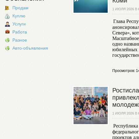
Коми
Продам
1 ИЮЛЯ 2026 В
Куплю
Глава Респ
Услуги
анонсировал
Работа
Севера», ко
Масштабное 
Разное
одно назван
Авто-объявления
юбилейных 
государстве
Просмотров: 1
Ростисла
привлекл
молодеж
1 ИЮЛЯ 2026 В
Республика
федеральног
проектов дл