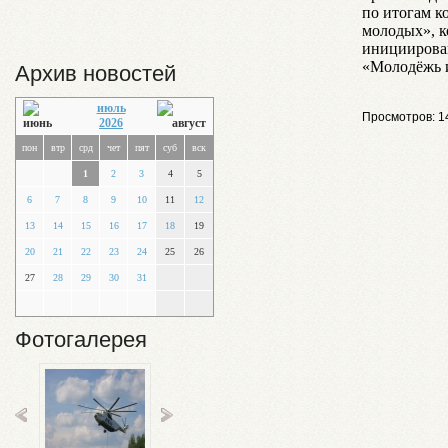
по итогам к
молодых», к
инициирова
«Молодёжь и
Архив новостей
июль
Просмотров: 1
2026
пон
втр
срд
чет
пят
суб
вск
1
2
3
4
5
6
7
8
9
10
11
12
13
14
15
16
17
18
19
20
21
22
23
24
25
26
27
28
29
30
31
Фотогалерея