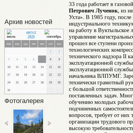
33 года работает в газо
Петрович Лученок
, из н
Ухта». В 1985 году, посл
Архив новостей
индустриального техникум
на работу в Вуктыльское 
август
управление магистральны
2026
прошел все ступени произ
пон
втр
срд
чет
пят
суб
вск
технологических компресс
1
2
технического надзора II к
3
4
5
6
7
8
9
эксплуатационной службы,
10
11
12
13
14
15
16
эксплуатационной службы,
начальника ВЛПУМГ. Заре
17
18
19
20
21
22
23
технически грамотный рук
24
25
26
27
28
29
30
с большой ответственнос
31
поставленных задач. Мног
Фотогалерея
обучению молодых рабочи
подчиненных самостоятел
вопросов, требует от них
организации трудового пр
высокую требовательность