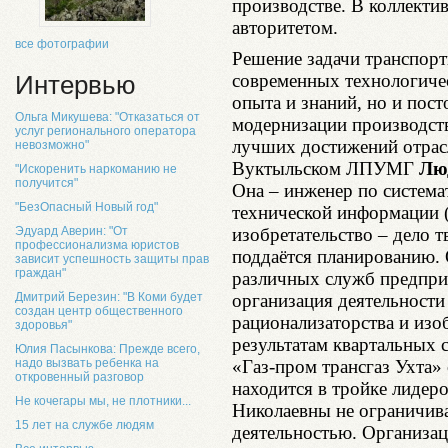
производстве. В коллекти
авторитетом.
все фотографии
Решение задачи транспорт
современных технологичес
Интервью
опыта и знаний, но и пос
Ольга Микушева: "Отказаться от
модернизации производств
услуг регионального оператора
лучших достижений отрасл
невозможно"
Вуктыльском ЛПУМГ
Лю
"Искоренить наркоманию не
получится"
Она – инженер по система
"БезОпасный Новый год"
технической информации 
Эдуард Аверин: "От
изобретательство – дело т
профессионализма юристов
поддаётся планированию. 
зависит успешность защиты прав
граждан"
различных служб предпри
Дмитрий Березин: "В Коми будет
организация деятельности
создан центр общественного
рационализаторства и из
здоровья"
результатам квартальных
Юлия Пасынкова: Прежде всего,
надо вызвать ребенка на
«Газ-пром трансгаз Ухта
откровенный разговор
находится в тройке лидер
Не кочегары мы, не плотники...
Николаевны не ограничив
15 лет на службе людям
деятельностью. Организа