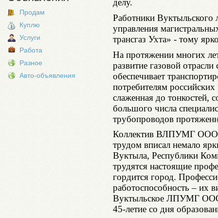
делу.
Продам
Работники Вуктыльского 
Куплю
управления магистральны
Услуги
трансгаз Ухта» - тому ярк
Работа
На протяжении многих лет
Разное
развитие газовой отрасли
обеспечивает транспортир
Авто-объявления
потребителям российских 
слаженная до тонкостей, с
большого числа специалис
трубопроводов протяженн
Коллектив ВЛПУМГ ООО «
трудом вписал немало ярк
Вуктыла, Республики Коми
трудятся настоящие профе
гордится город. Професси
работоспособность – их в
Вуктыльское ЛПУМГ ООО 
45-летие со дня образова