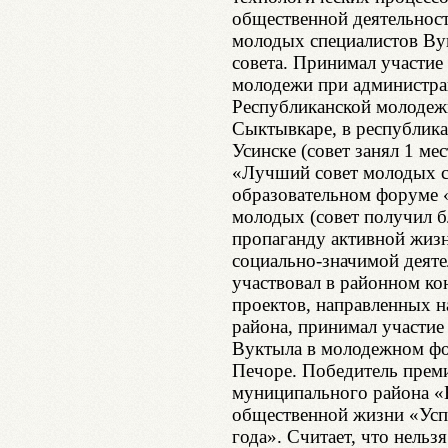
общественной деятельност
молодых специалистов Ву
совета. Принимал участие
молодежи при администра
Республиканской молодежн
Сыктывкаре, в республик
Усинске (совет занял 1 ме
«Лучший совет молодых с
образовательном форуме 
молодых (совет получил б
пропаганду активной жиз
социально-значимой деяте
участвовал в районном к
проектов, направленных н
района, принимал участие
Вуктыла в молодежном фо
Печоре. Победитель прем
муниципального района «
общественной жизни «Усп
года». Считает, что нельз