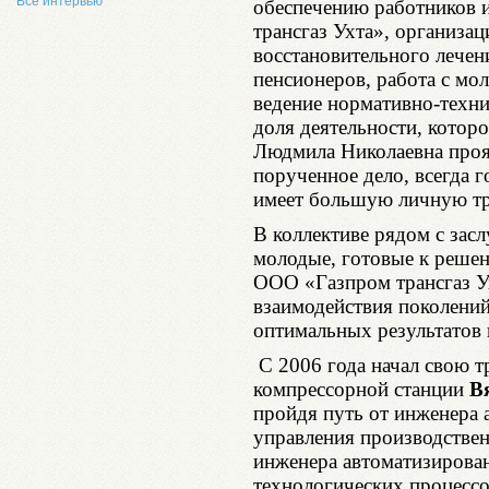
Все интервью
обеспечению работников 
трансгаз Ухта», организа
восстановительного лечен
пенсионеров, работа с мо
ведение нормативно-техни
доля деятельности, которо
Людмила Николаевна проя
порученное дело, всегда 
имеет большую личную тр
В коллективе рядом с зас
молодые, готовые к реше
ООО «Газпром трансгаз Ух
взаимодействия поколений
оптимальных результатов 
С 2006 года начал свою т
компрессорной станции
В
пройдя путь от инженера 
управления производствен
инженера автоматизирова
технологических процессо