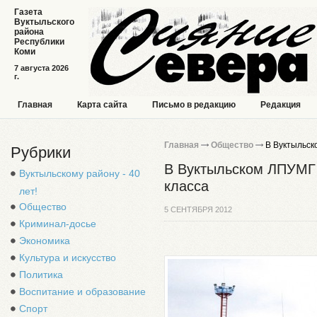
Газета
Вуктыльского
района
Республики
Коми
7 августа 2026
г.
Главная
Карта сайта
Письмо в редакцию
Редакция
Главная
Общество
В Вуктыльск
Рубрики
В Вуктыльском ЛПУМГ 
Вуктыльскому району - 40
класса
лет!
Общество
5 СЕНТЯБРЯ 2012
Криминал-досье
Экономика
Культура и искусство
Политика
Воспитание и образование
Спорт