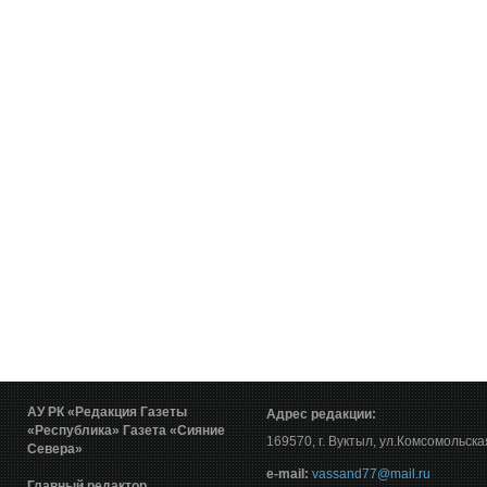
АУ РК «Редакция Газеты
Адрес редакции:
«Республика»
Газета «Сияние
169570, г. Вуктыл, ул.Комсомольска
Севера»
е-mail:
vassand77@mail.ru
Главный редактор