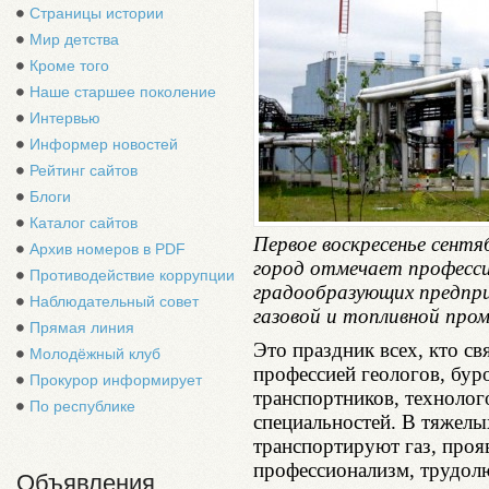
Страницы истории
Мир детства
Кроме того
Наше старшее поколение
Интервью
Информер новостей
Рейтинг сайтов
Блоги
Каталог сайтов
Первое воскресенье сентя
Архив номеров в PDF
город отмечает професс
Противодействие коррупции
градообразующих предпр
Наблюдательный совет
газовой и топливной про
Прямая линия
Это праздник всех, кто св
Молодёжный клуб
профессией геологов, буро
Прокурор информирует
транспортников, технолог
По республике
специальностей. В тяжелы
транспортируют газ, проя
профессионализм, трудолю
Объявления