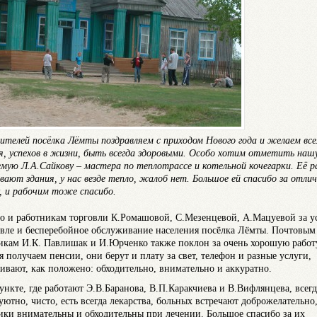
ителей посёлка Лёмты поздравляем с приходом Нового года и желаем вс
я, успехов в жизни, быть всегда здоровыми. Особо хотим отметить наш
мую Л.А.Сайкову – мастера по теплотрассе и котельной кочегарки. Её р
вают здания, у нас везде тепло, жалоб нет. Большое ей спасибо за отли
, и рабочим тоже спасибо.
о и работникам торговли К.Ромашовой, С.Мезенцевой, А.Мацуевой за у
овле и бесперебойное обслуживание населения посёлка Лёмты. Почтовым
икам И.К. Павлишак и И.Юрченко также поклон за очень хорошую работ
я получаем пенсии, они берут и плату за свет, телефон и разные услуги,
ивают, как положено: обходительно, внимательно и аккуратно.
ункте, где работают Э.В.Баранова, В.П.Каракчиева и В.Вифлянцева, всегд
 уютно, чисто, есть всегда лекарства, больных встречают доброжелательно
ики внимательны и обходительны при лечении. Большое спасибо за их