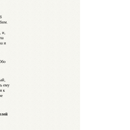
б
юбим.
 и,
ла
ва и
Обо
ый,
сь ему
я к
ое
елей