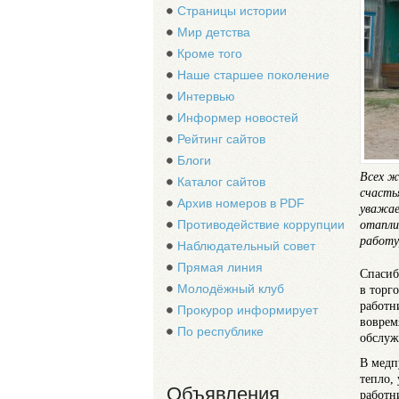
Страницы истории
Мир детства
Кроме того
Наше старшее поколение
Интервью
Информер новостей
Рейтинг сайтов
Блоги
Всех ж
Каталог сайтов
счасть
Архив номеров в PDF
уважае
отапли
Противодействие коррупции
работу
Наблюдательный совет
Прямая линия
Спасиб
Молодёжный клуб
в торг
работн
Прокурор информирует
воврем
По республике
обслуж
В медп
тепло,
Объявления
работн