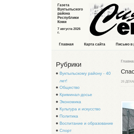
Газета
Вуктыльского
района
Республики
Коми
7 августа 2026
г.
Главная
Карта сайта
Письмо в
Главна
Рубрики
Спас
Вуктыльскому району - 40
лет!
26 ДЕКА
Общество
Криминал-досье
Экономика
Культура и искусство
Политика
Воспитание и образование
Спорт