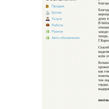
благор
Продам
Благод
Куплю
меропр
душу в
Услуги
В библ
Работа
отноше
Разное
заходя
теперь
Авто-объявления
Г.Карп
Спасиб
выделя
всём э
Большо
прожит
как гов
помочь
тем лю
сердце,
выдерж
посёлк