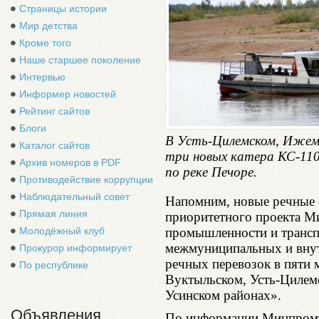
Страницы истории
Мир детства
Кроме того
Наше старшее поколение
Интервью
Информер новостей
Рейтинг сайтов
Блоги
В Усть-Цилемском, Ижемс
Каталог сайтов
три новых катера КС-110
Архив номеров в PDF
по реке Печоре.
Противодействие коррупции
Наблюдательный совет
Напомним, новые речные с
Прямая линия
приоритетного проекта Ми
промышленности и трансп
Молодёжный клуб
межмуниципальных и вну
Прокурор информирует
речных перевозок в пяти
По республике
Вуктыльском, Усть-Цилем
Усинском районах».
Объявления
По информации Минпромтр