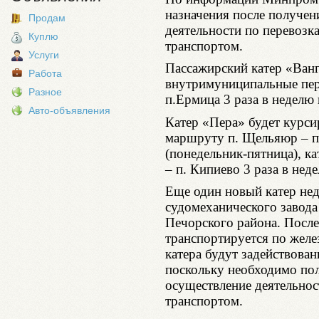
назначения после получен
Продам
деятельности по перевоз
Куплю
транспортом.
Услуги
Пассажирский катер «Ван
Работа
внутримуниципальные пер
Разное
п.Ермица 3 раза в неделю 
Авто-объявления
Катер «Пера» будет курс
маршруту п. Щельяюр – п
(понедельник-пятница), к
– п. Кипиево 3 раза в нед
Еще один новый катер нед
судомеханического завода
Печорского района. После
транспортируется по желе
катера будут задействова
поскольку необходимо по
осуществление деятельно
транспортом.