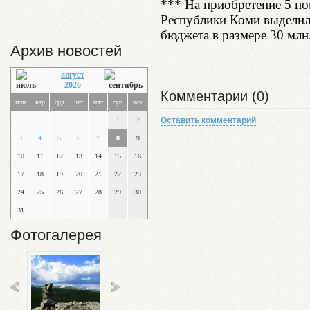
*** На приобретение 5 н
Республики Коми выделило
бюджета в размере 30 млн
Архив новостей
август
2026
Комментарии (0)
пон
втр
срд
чет
пят
суб
вск
Оставить комментарий
1
2
3
4
5
6
7
8
9
10
11
12
13
14
15
16
17
18
19
20
21
22
23
24
25
26
27
28
29
30
31
Фотогалерея