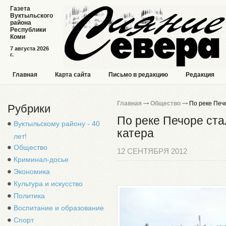
Газета
Вуктыльского
района
Республики
Коми
7 августа 2026
г.
Главная
Карта сайта
Письмо в редакцию
Редакция
Главная
Общество
По реке Печо
Рубрики
По реке Печоре ста
Вуктыльскому району - 40
катера
лет!
Общество
12 СЕНТЯБРЯ 2012
Криминал-досье
Экономика
Культура и искусство
Политика
Воспитание и образование
Спорт