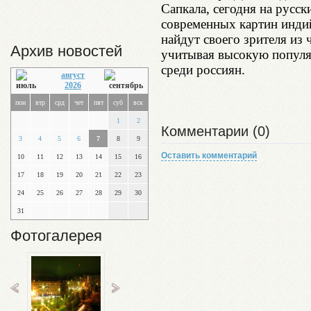
Сапкала, сегодня на русс
современных картин инди
найдут своего зрителя из
Архив новостей
учитывая высокую популя
среди россиян.
август
2026
пон
втр
срд
чет
пят
суб
вск
1
2
Комментарии (0)
3
4
5
6
7
8
9
Оставить комментарий
10
11
12
13
14
15
16
17
18
19
20
21
22
23
24
25
26
27
28
29
30
31
Фотогалерея