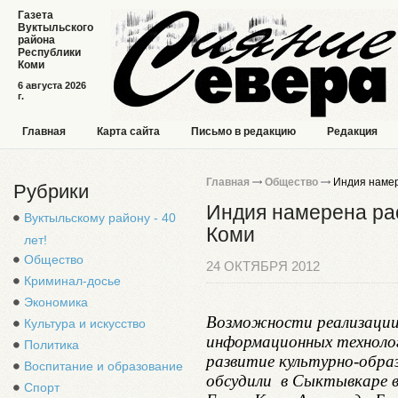
Газета
Вуктыльского
района
Республики
Коми
6 августа 2026
г.
Главная
Карта сайта
Письмо в редакцию
Редакция
Главная
Общество
Индия намер
Рубрики
Индия намерена ра
Вуктыльскому району - 40
Коми
лет!
Общество
24 ОКТЯБРЯ 2012
Криминал-досье
Экономика
Возможности реализации
Культура и искусство
информационных техноло
Политика
развитие культурно-образ
Воспитание и образование
обсудили в Сыктывкаре в
Спорт