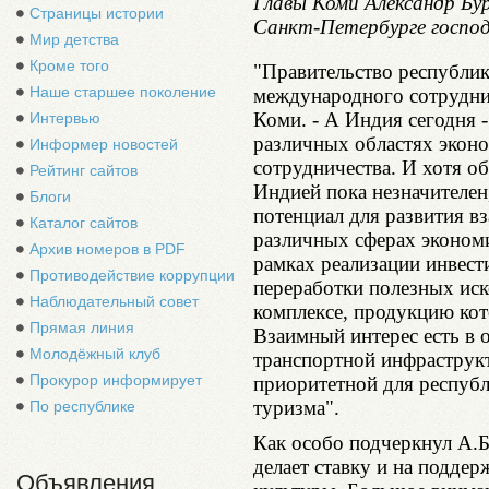
Главы Коми Александр Бур
Страницы истории
Санкт-Петербурге господ
Мир детства
Кроме того
"Правительство республик
Наше старшее поколение
международного сотруднич
Коми. - А Индия сегодня -
Интервью
различных областях эконо
Информер новостей
сотрудничества. И хотя о
Рейтинг сайтов
Индией пока незначителен,
Блоги
потенциал для развития в
Каталог сайтов
различных сферах экономи
Архив номеров в PDF
рамках реализации инвест
Противодействие коррупции
переработки полезных ис
Наблюдательный совет
комплексе, продукцию кот
Прямая линия
Взаимный интерес есть в о
Молодёжный клуб
транспортной инфраструкт
Прокурор информирует
приоритетной для республ
туризма".
По республике
Как особо подчеркнул А.Б
делает ставку и на поддер
Объявления