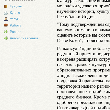
культуры. Большое вниман
молодёжи уделяется прио
Продам
изучению истории, культу
Куплю
Республики Индия.
Услуги
"Тому подтверждением слу
Работа
вашему вниманию в рамка
Разное
оценить которые вы смогл
Авто-объявления
Главе Коми", - пояснил он
Генконсул Индии поблагод
радушный прием и подчерк
намерена расширять сотр
началах в рамках культур
образовательных программ
хинди. Также члены индий
поддержкой правительства
территории нашего регион
произведенных индийским
среднего бизнеса. Кроме 
одобрено предложение ин
Сыктывкаре Дней индийск