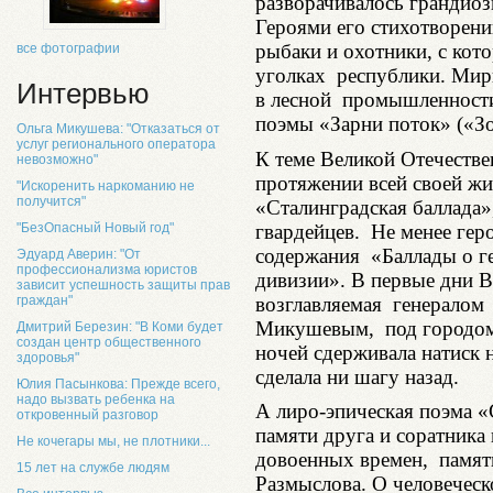
разворачивалось грандио
Героями его стихотворени
рыбаки и охотники, с кот
все фотографии
уголках республики. Мир
Интервью
в лесной промышленности
поэмы «Зарни поток» («Зо
Ольга Микушева: "Отказаться от
услуг регионального оператора
К теме Великой Отечеств
невозможно"
протяжении всей своей жи
"Искоренить наркоманию не
получится"
«Сталинградская баллада»
гвардейцев. Не менее гер
"БезОпасный Новый год"
содержания «Баллады о ге
Эдуард Аверин: "От
профессионализма юристов
дивизии». В первые дни В
зависит успешность защиты прав
возглавляемая генералом
граждан"
Микушевым, под городом 
Дмитрий Березин: "В Коми будет
создан центр общественного
ночей сдерживала натиск 
здоровья"
сделала ни шагу назад.
Юлия Пасынкова: Прежде всего,
надо вызвать ребенка на
А лиро-эпическая поэма «
откровенный разговор
памяти друга и соратника
Не кочегары мы, не плотники...
довоенных времен, памят
15 лет на службе людям
Размыслова. О человеческ