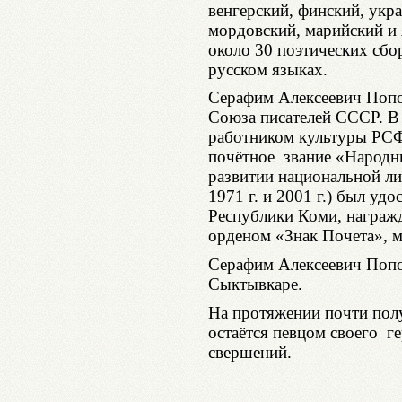
венгерский, финский, укр
мордовский, марийский и 
около 30 поэтических сбо
русском языках.
Серафим Алексеевич Попо
Союза писателей СССР. В
работником культуры РСФ
почётное звание «Народн
развитии национальной ли
1971 г. и 2001 г.) был уд
Республики Коми, награж
орденом «Знак Почета», 
Серафим Алексеевич Попов
Сыктывкаре.
На протяжении почти пол
остаётся певцом своего ге
свершений.