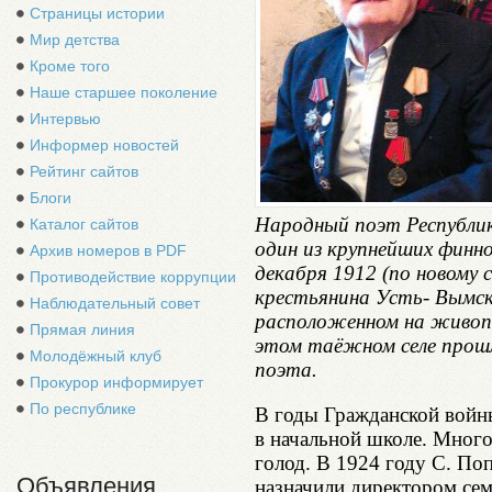
Страницы истории
Мир детства
Кроме того
Наше старшее поколение
Интервью
Информер новостей
Рейтинг сайтов
Блоги
Народный поэт Республик
Каталог сайтов
один из крупнейших финно
Архив номеров в PDF
декабря 1912 (по новому с
Противодействие коррупции
крестьянина Усть- Вымск
Наблюдательный совет
расположенном на живопи
Прямая линия
этом таёжном селе прош
Молодёжный клуб
поэта.
Прокурор информирует
По республике
В годы Гражданской войн
в начальной школе. Много
голод. В 1924 году С. Поп
Объявления
назначили директором сем