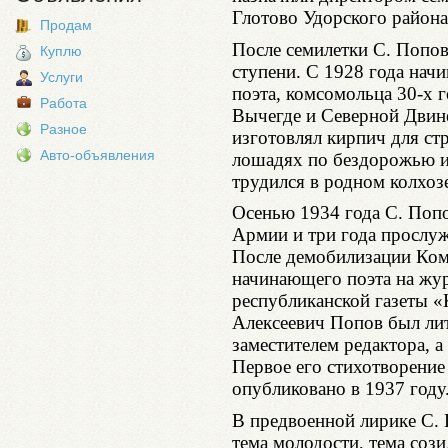
Глотово Удорского района
Продам
После семилетки С. Попов
Куплю
ступени. С 1928 года нач
Услуги
поэта, комсомольца 30-х г
Работа
Вычегде и Северной Двине
Разное
изготовлял кирпич для ст
Авто-объявления
лошадях по бездорожью из
трудился в родном колхоз
Осенью 1934 года С. Поп
Армии и три года прослуж
После демобилизации Ко
начинающего поэта на жур
республиканской газеты 
Алексеевич Попов был ли
заместителем редактора, а
Первое его стихотворени
опубликовано в 1937 году
В предвоенной лирике С. 
тема молодости, тема сози