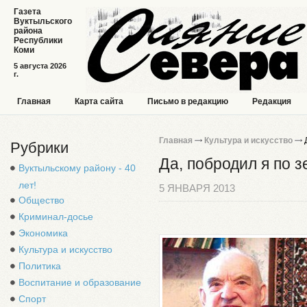
Газета
Вуктыльского
района
Республики
Коми
5 августа 2026
г.
Главная
Карта сайта
Письмо в редакцию
Редакция
Главная
Культура и искусство
Д
Рубрики
Да, побродил я по з
Вуктыльскому району - 40
лет!
5 ЯНВАРЯ 2013
Общество
Криминал-досье
Экономика
Культура и искусство
Политика
Воспитание и образование
Спорт