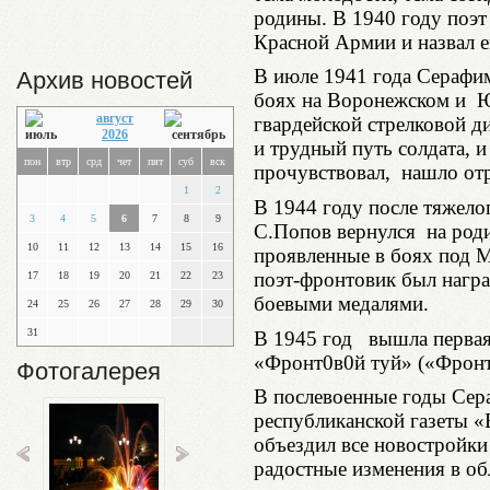
родины. В 1940 году поэт
Красной Армии и назвал 
В июле 1941 года Серафим
Архив новостей
боях на Воронежском и Ю
август
гвардейской стрелковой 
2026
и трудный путь солдата, и 
пон
втр
срд
чет
пят
суб
вск
прочувствовал, нашло отр
1
2
В 1944 году после тяжело
3
4
5
6
7
8
9
С.Попов вернулся на роди
10
11
12
13
14
15
16
проявленные в боях под 
поэт-фронтовик был нагр
17
18
19
20
21
22
23
боевыми медалями.
24
25
26
27
28
29
30
31
В 1945 год вышла первая 
«Фронт0в0й туй» («Фронт
Фотогалерея
В послевоенные годы Сер
республиканской газеты «
объездил все новостройки
радостные изменения в об