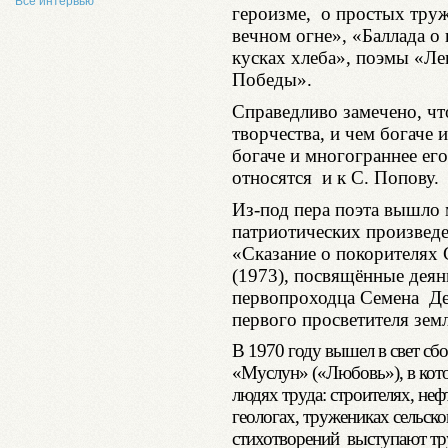
Все интервью
героизме, о простых тру
вечном огне», «Баллада о 
кусках хлеба», поэмы «Л
Победы».
Справедливо замечено, что
творчества, и чем богаче 
богаче и многограннее ег
относятся и к С. Попову.
Из-под пера поэта вышло 
патриотических произведе
«Сказание о покорителях
(1973), посвящённые дея
первопроходца Семена Де
первого просветителя зем
В 1970 году вышел в свет сб
«Муслун» («Любовь»), в кот
людях труда: строителях, неф
геологах, тружениках сельск
стихотворений выступают тр