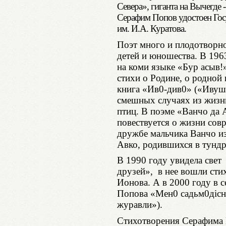
Севера», гиганта на Вычегде
Серафим Попов удостоен Гос
им. И.А. Куратова.
Поэт много и плодотворно
детей и юношества. В 196
на коми языке «Бур асыв!
стихи о Родине, о родной
книга «Ив0-див0» («Ивушк
смешных случаях из жизни
птиц. В поэме «Ванчо да А
повествуется о жизни сов
дружбе мальчика Ванчо из
Авко, родившихся в тундр
В 1990 году увидела свет
друзей», в нее вошли сти
Ионова. А в 2000 году в 
Попова «Мен0 садьм0дiсн
журавли»).
Стихотворения Серафима 