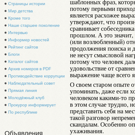
шаблонных фраз, которы
Страницы истории
потому первыми приходя
Мир детства
является расхожее выр
Кроме того
утверждают, что произ
Наше старшее поколение
сравнивает собеседника 
Интервью
прошлом. А это значит,
Информер новостей
(или возлюбленный) отн
продолжения поиска и д
Рейтинг сайтов
не несут смысловой нагр
Блоги
потому что человек дале
Каталог сайтов
удовольствие от сравне
Архив номеров в PDF
выражение чаще всего 
Противодействие коррупции
О своем старом опыте 
Наблюдательный совет
упоминать, даже если х
Прямая линия
человеком какими-то п
Молодёжный клуб
в этом случае трудно, 
Прокурор информирует
представить себя на мес
По республике
такой разговор непреме
скандалам. Особенно о
ухаживания.
Объявления