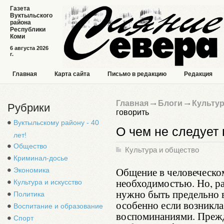
Газета
Вуктыльского
района
Республики
Коми
6 августа 2026
г.
Главная
Карта сайта
Письмо в редакцию
Редакция
Главная
Блоги
Культур
Рубрики
говорить
Вуктыльскому району - 40
О чем не следует 
лет!
Общество
Культура и общество
Криминал-досье
Общение в человеческо
Экономика
необходимостью. Но, ра
Культура и искусство
нужно быть предельно 
Политика
особенно если возникла
Воспитание и образование
воспоминаниями. Прежде
Спорт