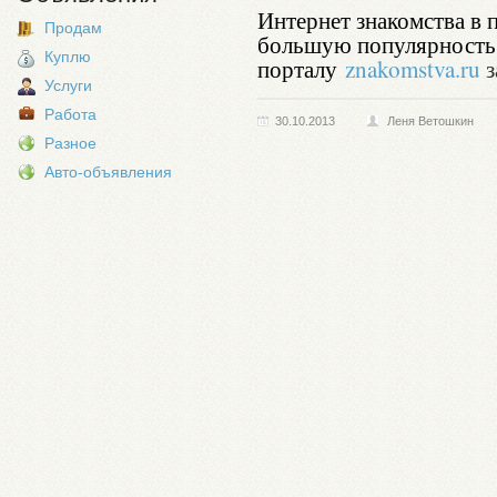
Интернет знакомства в 
Продам
большую популярность,
Куплю
порталу
znakomstva.ru
з
Услуги
Работа
30.10.2013
Леня Ветошкин
Разное
Авто-объявления