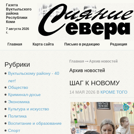
Газета
Вуктыльского
района
Республики
Коми
7 августа 2026
г.
Главная
Карта сайта
Письмо в редакцию
Редакция
Главная
Архив новостей
Рубрики
Архив новостей
Вуктыльскому району - 40
лет!
ШАГ К НОВОМУ
Общество
14 МАЯ 2026 В
КРОМЕ ТОГО
Криминал-досье
Экономика
Культура и искусство
Политика
Воспитание и образование
Спорт