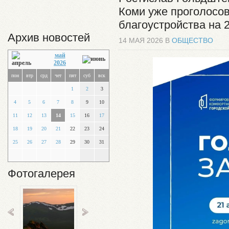
Коми уже проголосов
благоустройства на 
Архив новостей
14 МАЯ 2026 В
ОБЩЕСТВО
май
2026
пон
втр
срд
чет
пят
суб
вск
1
2
3
4
5
6
7
8
9
10
11
12
13
14
15
16
17
18
19
20
21
22
23
24
25
26
27
28
29
30
31
Фотогалерея