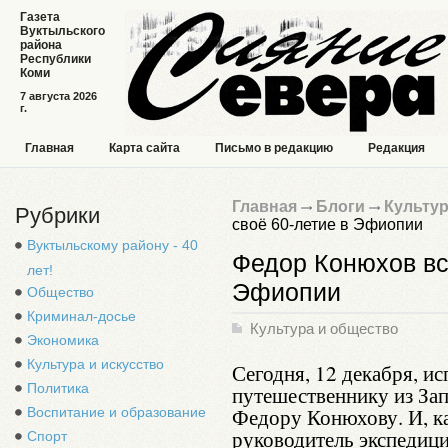
Газета
Вуктыльского
района
Республики
Коми
7 августа 2026
г.
Главная
Карта сайта
Письмо в редакцию
Редакция
Главная
Блоги
Культур
Рубрики
своё 60-летие в Эфиопии
Вуктыльскому району - 40
Федор Конюхов вс
лет!
Эфиопии
Общество
Криминал-досье
Культура и общество
Экономика
Культура и искусство
Сегодня, 12 декабря, и
Политика
путешественнику из За
Федору Конюхову. И, к
Воспитание и образование
руководитель экспедици
Спорт