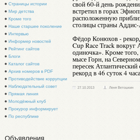
свой 60-й день рожден
Страницы истории
встретил в горах Эфиоп
Мир детства
расположенную приблиз
Кроме того
столицы страны Аддис-
Наше старшее поколение
Интервью
Фёдор Конюхов - рекорд
Информер новостей
Cup Race Track вокруг 
Рейтинг сайтов
одиночка». Кроме того,
Блоги
мысе Горн, на Северно
Каталог сайтов
пересек Атлантический 
рекорд в 46 суток 4 часа
Архив номеров в PDF
Противодействие коррупции
Наблюдательный совет
27.10.2013
Леня Ветошкин
Прямая линия
Молодёжный клуб
Прокурор информирует
По республике
Объявления