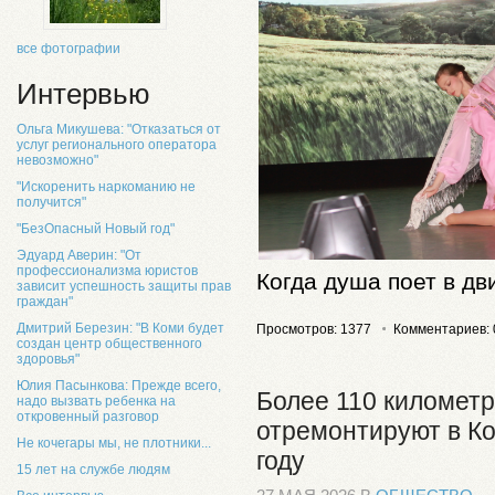
все фотографии
Интервью
Ольга Микушева: "Отказаться от
услуг регионального оператора
невозможно"
"Искоренить наркоманию не
получится"
"БезОпасный Новый год"
Эдуард Аверин: "От
профессионализма юристов
Когда душа поет в д
зависит успешность защиты прав
граждан"
Дмитрий Березин: "В Коми будет
Просмотров: 1377
Комментариев: 
создан центр общественного
здоровья"
Юлия Пасынкова: Прежде всего,
Более 110 километр
надо вызвать ребенка на
откровенный разговор
отремонтируют в Ко
Не кочегары мы, не плотники...
году
15 лет на службе людям