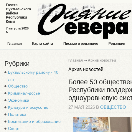
Газета
Вуктыльского
района
Республики
Коми
7 августа 2026
г.
Главная
Карта сайта
Письмо в редакцию
Редакция
Главная
Архив новостей
Рубрики
Архив новостей
Вуктыльскому району - 40
лет!
Более 50 обществе
Общество
Республики поддер
Криминал-досье
одноуровневую сис
Экономика
Культура и искусство
27 МАЯ 2026 В
ОБЩЕСТВО
Политика
Воспитание и образование
Спорт