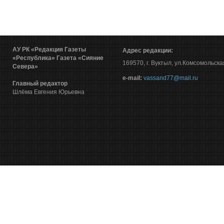
АУ РК «Редакция Газеты
Адрес редакции:
«Республика»
Газета «Сияние
169570, г. Вуктыл, ул.Комсомольска
Севера»
е-mail:
vassand77@mail.ru
Главный редактор
Шлёма Евгения Юрьевна