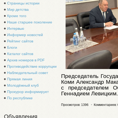
Страницы истории
Мир детства
Кроме того
Наше старшее поколение
Интервью
Информер новостей
Рейтинг сайтов
Блоги
Каталог сайтов
Архив номеров в PDF
Противодействие коррупции
Наблюдательный совет
Председатель Госуда
Прямая линия
Коми Александр Мака
Молодёжный клуб
с председателем О
Прокурор информирует
Геннадием Левицким.
По республике
Просмотров: 1396
Комментариев: 
Объявления