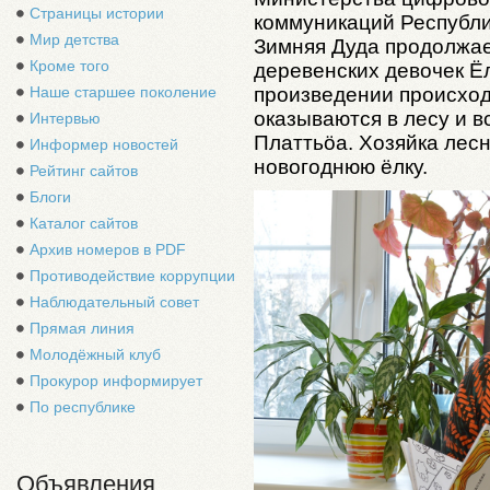
Страницы истории
коммуникаций Республи
Мир детства
Зимняя Дуда продолжае
Кроме того
деревенских девочек Ё
Наше старшее поколение
произведении происход
оказываются в лесу и в
Интервью
Платтьӧа. Хозяйка лесн
Информер новостей
новогоднюю ёлку.
Рейтинг сайтов
Блоги
Каталог сайтов
Архив номеров в PDF
Противодействие коррупции
Наблюдательный совет
Прямая линия
Молодёжный клуб
Прокурор информирует
По республике
Объявления