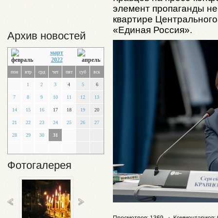
элемент пропаганды не
квартире Центрального
«Единая Россия».
Архив новостей
март
2022
пон
втр
срд
чет
пят
суб
вск
1
2
3
4
5
6
7
8
9
10
11
12
13
14
15
16
17
18
19
20
21
22
23
24
25
26
27
28
29
30
31
Фотогалерея
Просмотров: 1369
Комментариев: 