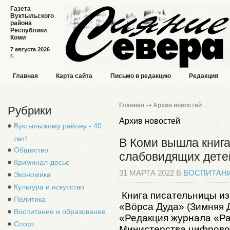
Газета
Вуктыльского
района
Республики
Коми
7 августа 2026
г.
Главная
Карта сайта
Письмо в редакцию
Редакция
Главная
Архив новостей
Рубрики
Архив новостей
Вуктыльскому району - 40
лет!
В Коми вышла книга
Общество
слабовидящих дете
Криминал-досье
31 МАРТА 2022 В
ВОСПИТАНИ
Экономика
Культура и искусство
Книга писательницы и
Политика
«Вӧрса Дуда» (Зимняя 
Воспитание и образование
«Редакция журнала «Р
Спорт
Министерства цифровог