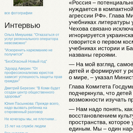
«Россия – потенциальн
нуждается в компактно
все фотографии
агрессии РФ». Глава М
учебниках литературы 
Интервью
Чехова связано исключ
игнорируется украинска
Ольга Микушева: "Отказаться от
услуг регионального оператора
говорится о первом кос
невозможно"
учебниках истории и Ба
"Искоренить наркоманию не
названы героями.
получится"
"БезОпасный Новый год"
— На мой взгляд, самое
Эдуард Аверин: "От
детей и формируют у р
профессионализма юристов
о мире, – указал Мини
зависит успешность защиты прав
граждан"
Глава Комитета Госдум
Дмитрий Березин: "В Коми будет
подчеркнула, что дете
создан центр общественного
здоровья"
возможности изучать п
Юлия Пасынкова: Прежде всего,
надо вызвать ребенка на
— Нам надо понять, как
откровенный разговор
восстановлением культ
Не кочегары мы, не плотники...
пространства, которое
15 лет на службе людям
единым. Мы – один наро