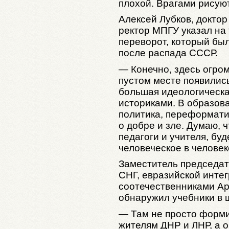
плохой. Врагами рисуют
Алексей Лубков, доктор
ректор МПГУ указал на 
переворот, который бы
после распада СССР.
— Конечно, здесь огро
пустом месте появилис
большая идеологическа
историками. В образов
политика, переформати
о добре и зле. Думаю, 
педагоги и учителя, бу
человеческое в человек
Заместитель председат
СНГ, евразийской интег
соотечественниками Арт
обнаружил учебники в 
— Там не просто форми
жителям ДНР и ЛНР, а о