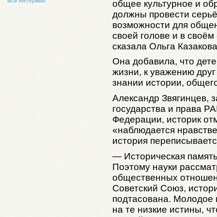
Все интервью
общее культурное и об
должны провести серьё
возможности для общен
своей голове и в своём
сказала Ольга Казакова
Она добавила, что дете
жизни, к уважению друг
знании истории, общего
Александр Звягинцев, 
государства и права Р
Федерации, историк отм
«наблюдается нравстве
история переписывается
— Историческая память 
Поэтому науки рассмат
общественных отношений
Советский Союз, истор
подтасована. Молодое 
на те низкие истины, чт