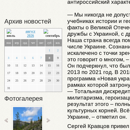
антироссийский характ
— Мы никогда не допус
Архив новостей
учебниках истории и г
факты о Великой Отече
август
дружбы с Украиной, с д
2026
Наша страна всегда пом
пон
втр
срд
чет
пят
суб
вск
числе Украине. Сознан
1
2
искалечено с точки зре
3
4
5
6
7
8
9
это говорит о многом, 
Он подчеркнул, что бы
10
11
12
13
14
15
16
2013 по 2021 год. В 20
17
18
19
20
21
22
23
программа «Новая укра
24
25
26
27
28
29
30
рамках которой затрон
31
— Тотальная дискредит
милитаризма, героизац
Фотогалерея
результат этого – полн
культурных корней. Всё
Украине, – отметил он.
Сергей Кравцов привел 