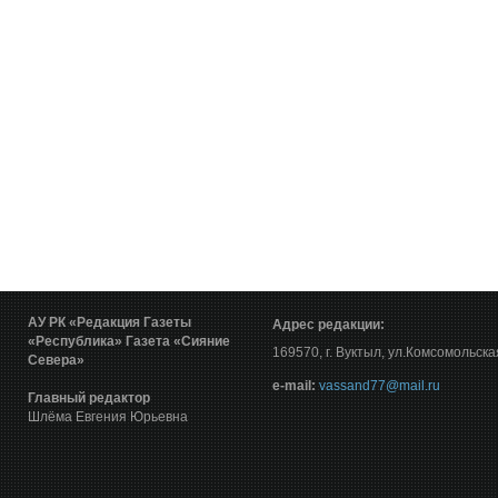
АУ РК «Редакция Газеты
Адрес редакции:
«Республика»
Газета «Сияние
169570, г. Вуктыл, ул.Комсомольска
Севера»
е-mail:
vassand77@mail.ru
Главный редактор
Шлёма Евгения Юрьевна