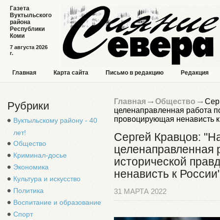
Газета
Вуктыльского
района
Республики
Коми
7 августа 2026
г.
Главная
Карта сайта
Письмо в редакцию
Редакция
Главная
Общество
Серг
Рубрики
целенаправленная работа п
провоцирующая ненависть к
Вуктыльскому району - 40
лет!
Сергей Кравцов: "Н
Общество
целенаправленная 
Криминал-досье
исторической прав
Экономика
ненависть к России
Культура и искусство
Политика
31 МАРТА 2022
Воспитание и образование
Спорт