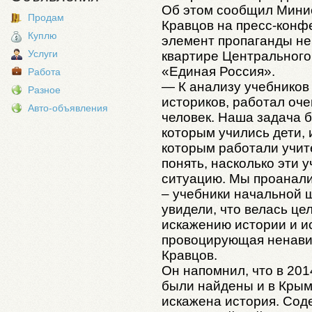
Об этом сообщил Мини
Продам
Кравцов на пресс-конф
Куплю
элемент пропаганды не
Услуги
квартире Центрального
«Единая Россия».
Работа
— К анализу учебников
Разное
историков, работал оче
Авто-объявления
человек. Наша задача б
которым учились дети, 
которым работали учит
понять, насколько эти 
ситуацию. Мы проанали
– учебники начальной 
увидели, что велась ц
искажению истории и и
провоцирующая ненавис
Кравцов.
Он напомнил, что в 201
были найдены и в Крым
искажена история. Сод