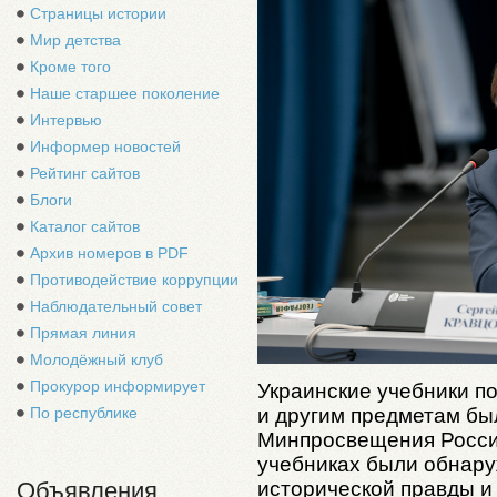
Страницы истории
Мир детства
Кроме того
Наше старшее поколение
Интервью
Информер новостей
Рейтинг сайтов
Блоги
Каталог сайтов
Архив номеров в PDF
Противодействие коррупции
Наблюдательный совет
Прямая линия
Молодёжный клуб
Прокурор информирует
Украинские учебники по
По республике
и другим предметам бы
Минпросвещения России
учебниках были обнар
Объявления
исторической правды и