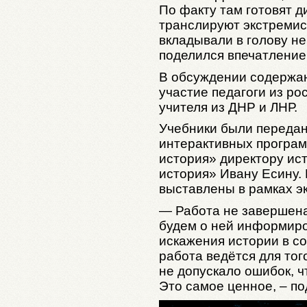
По факту там готовят д
транслируют экстремис
вкладывали в голову не
поделился впечатление
В обсуждении содержан
участие педагоги из ро
учителя из ДНР и ЛНР.
Учебники были передан
интерактивных програм
история» директору ист
история» Ивану Есину.
выставлены в рамках э
— Работа не завершена
будем о ней информир
искажения истории в с
работа ведётся для тог
не допускало ошибок, 
Это самое ценное, – п