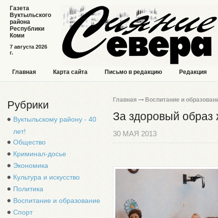
Газета
Вуктыльского
района
Республики
Коми
7 августа 2026
г.
Главная
Карта сайта
Письмо в редакцию
Редакция
Главная
Воспитание и образован
Рубрики
За здоровый образ
Вуктыльскому району - 40
лет!
30 МАЯ 2013
Общество
Криминал-досье
Экономика
Культура и искусство
Политика
Воспитание и образование
Спорт