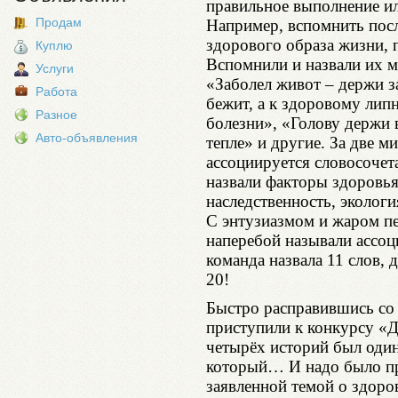
правильное выполнение ил
Продам
Например, вспомнить пос
здорового образа жизни, 
Куплю
Вспомнили и назвали их м
Услуги
«Заболел живот – держи з
Работа
бежит, а к здоровому липн
Разное
болезни», «Голову держи в
Авто-объявления
тепле» и другие. За две м
ассоциируется словосочет
назвали факторы здоровья 
наследственность, эколог
С энтузиазмом и жаром пе
наперебой называли ассоц
команда назвала 11 слов, д
20!
Быстро расправившись со
приступили к конкурсу «
четырёх историй был оди
который… И надо было пр
заявленной темой о здоро