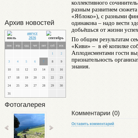
коллективного сочинитель
разным развитием сюжета
«Яблоко»), с разными фин
Архив новостей
одинакова – надо вести зд
добьёшься от жизни успе
август
2026
По общим результатам се
«Киви» – в её копилке со
пон
втр
срд
чет
пят
суб
вск
Аплодисментами гости вы
1
2
признательность организа
3
4
5
6
7
8
9
знания.
10
11
12
13
14
15
16
17
18
19
20
21
22
23
24
25
26
27
28
29
30
31
Фотогалерея
Комментарии (0)
Оставить комментарий