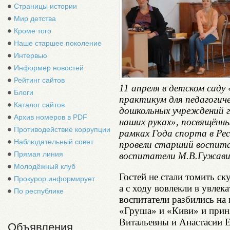
Страницы истории
Мир детства
Кроме того
Наше старшее поколение
Интервью
Информер новостей
Рейтинг сайтов
11 апреля в детском саду
Блоги
практикум для педагогич
Каталог сайтов
дошкольных учреждений г
Архив номеров в PDF
наших руках», посвящённы
Противодействие коррупции
рамках Года спорта в Рес
Наблюдательный совет
провели старший воспита
Прямая линия
воспитатели М.В.Гужави
Молодёжный клуб
Гостей не стали томить с
Прокурор информирует
а с ходу вовлекли в увлек
По республике
воспитатели разбились на
«Груша» и «Киви» и прин
Витальевны и Анастасии Е
Объявления