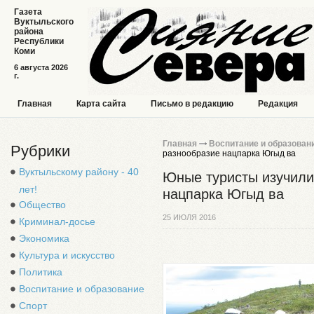
Газета
Вуктыльского
района
Республики
Коми
6 августа 2026
г.
Главная
Карта сайта
Письмо в редакцию
Редакция
Главная
Воспитание и образован
Рубрики
разнообразие нацпарка Югыд ва
Вуктыльскому району - 40
Юные туристы изучили
лет!
нацпарка Югыд ва
Общество
25 ИЮЛЯ 2016
Криминал-досье
Экономика
Культура и искусство
Политика
Воспитание и образование
Спорт