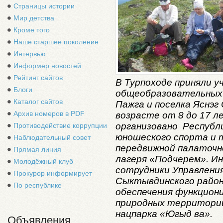
Страницы истории
Мир детства
Кроме того
Наше старшее поколение
Интервью
Информер новостей
Рейтинг сайтов
В Турпоходе приняли у
Блоги
общеобразовательных 
Каталог сайтов
Пажга и поселка Яснэг
Архив номеров в PDF
возрасте от 8 до 17 
организовано Республ
Противодействие коррупции
юношеского спорта и 
Наблюдательный совет
передвижной палаточн
Прямая линия
лагеря «Подчерем». И
Молодёжный клуб
сотрудники Управлени
Прокурор информирует
Сыктывдинского район
По республике
обеспечения функцион
природных территорий
нацпарка «Югыд ва».
Объявления