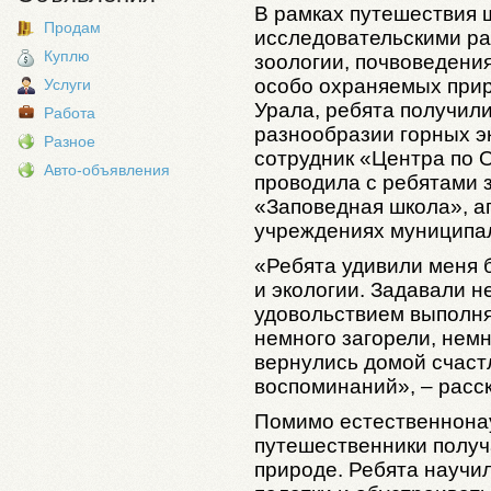
В рамках путешествия 
Продам
исследовательскими ра
Куплю
зоологии, почвоведени
особо охраняемых при
Услуги
Урала, ребята получил
Работа
разнообразии горных э
Разное
сотрудник «Центра по
Авто-объявления
проводила с ребятами 
«Заповедная школа», а
учреждениях муниципа
«Ребята удивили меня 
и экологии. Задавали 
удовольствием выполня
немного загорели, немн
вернулись домой счас
воспоминаний», – расс
Помимо естественнона
путешественники получ
природе. Ребята научил