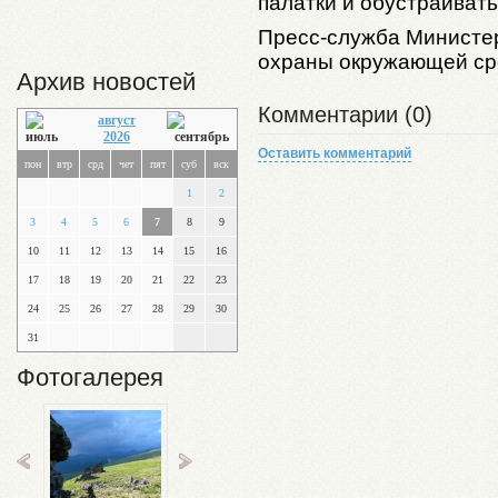
палатки и обустраивать
Пресс-служба Министер
охраны окружающей ср
Архив новостей
Комментарии (0)
август
2026
Оставить комментарий
пон
втр
срд
чет
пят
суб
вск
1
2
3
4
5
6
7
8
9
10
11
12
13
14
15
16
17
18
19
20
21
22
23
24
25
26
27
28
29
30
31
Фотогалерея