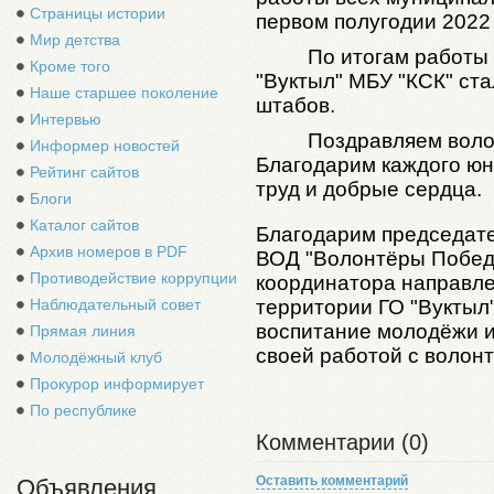
Страницы истории
первом полугодии 2022 
Мир детства
По итогам работ
Кроме того
"Вуктыл" МБУ "КСК" ст
Наше старшее поколение
штабов.
Интервью
Поздравляем воло
Информер новостей
Благодарим каждого юн
Рейтинг сайтов
труд и добрые сердца.
Блоги
Каталог сайтов
Благодарим председате
Архив номеров в PDF
ВОД "Волонтёры Победы
Противодействие коррупции
координатора направл
территории ГО "Вуктыл
Наблюдательный совет
воспитание молодёжи и 
Прямая линия
своей работой с волон
Молодёжный клуб
Прокурор информирует
По республике
Комментарии (0)
Оставить комментарий
Объявления