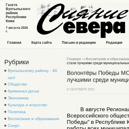
Газета
Вуктыльского
района
Республики
Коми
7 августа 2026
г.
Главная
Карта сайта
Письмо в редакцию
Редакция
Главная
Воспитание и образован
Рубрики
стали лучшими среди муниципальны
Вуктыльскому району - 40
Волонтёры Победы МО
лет!
лучшими среди муниц
Общество
6 СЕНТЯБРЯ 2022
Криминал-досье
Экономика
Культура и искусство
В августе Регион
Политика
Всероссийского общес
Воспитание и образование
Победы" в Республике 
Спорт
работы всех муниципал