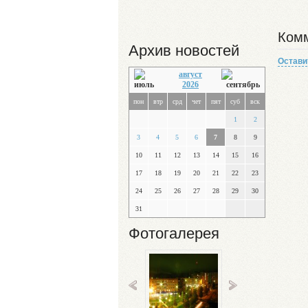
Комм
Архив новостей
Остави
август
2026
пон
втр
срд
чет
пят
суб
вск
1
2
3
4
5
6
7
8
9
10
11
12
13
14
15
16
17
18
19
20
21
22
23
24
25
26
27
28
29
30
31
Фотогалерея