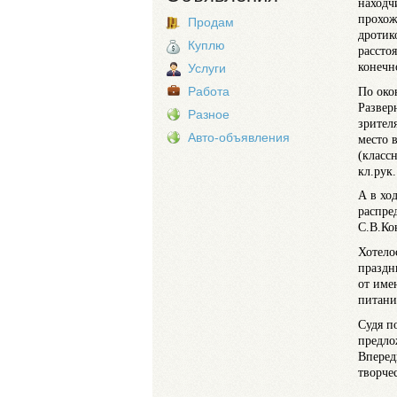
находч
прохож
Продам
дротик
Куплю
рассто
конечн
Услуги
По око
Работа
Развер
Разное
зрител
Авто-объявления
место 
(класс
кл.рук
А в хо
распре
С.В.Ко
Хотело
праздн
от име
питани
Судя п
предло
Вперед
творче