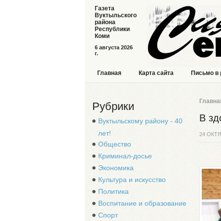
Газета
Вуктыльского
района
Республики
Коми
6 августа 2026
г.
Главная
Карта сайта
Письмо в
Главна
Рубрики
В зд
Вуктыльскому району - 40
лет!
24 ОКТЯ
Общество
Криминал-досье
Экономика
Культура и искусство
Политика
Воспитание и образование
Спорт