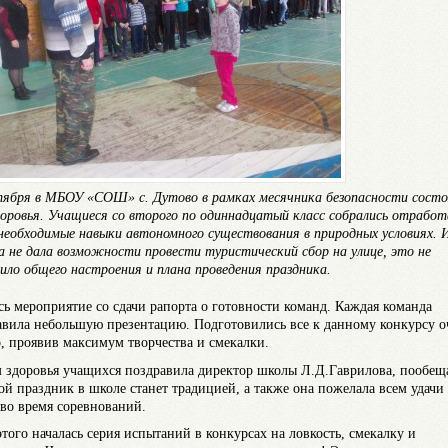
тября в МБОУ «СОШ» с. Дутово в рамках месячника безопасности состо
доровья. Учащиеся со второго по одиннадцатый класс собрались отрабо
необходимые навыки автономного существования в природных условиях. 
а не дала возможности провести туристический сбор на улице, это не
ило общего настроения и плана проведения праздника.
сь мероприятие со сдачи рапорта о готовности команд. Каждая команда
авила небольшую презентацию. Подготовились все к данному конкурсу о
, проявив максимум творчества и смекалки.
 здоровья учащихся поздравила директор школы Л.Д.Гаврилова, пообещ
кой праздник в школе станет традицией, а также она пожелала всем удачи
 во время соревнований.
этого началась серия испытаний в конкурсах на ловкость, смекалку и