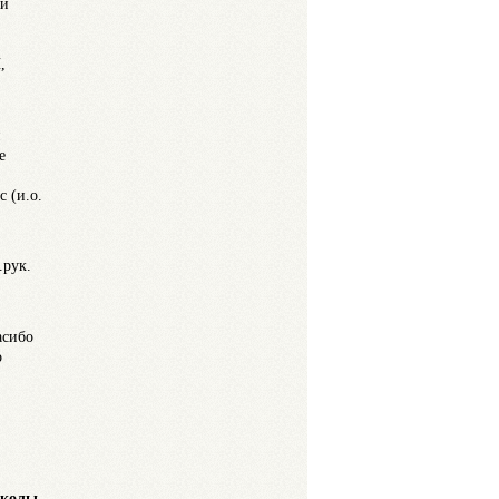
ри
,
и
е
 (и.о.
.рук.
асибо
о
школы.