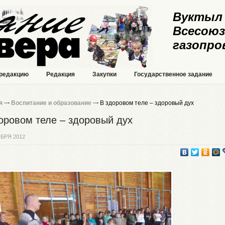
Вуктыл 
Всесоюз
газопро
 редакцию
Редакция
Закупки
Государственное задание
я
Воспитание и образование
В здоровом теле – здоровый дух
оровом теле – здоровый дух
БРЯ 2012