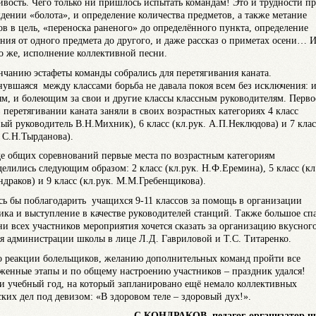
ивость. Чего только ни пришлось испытать командам! Это и трудности п
дении «болота», и определение количества предметов, а также метание
ов в цель, «переноска раненого» до определённого пункта, определение
яния от одного предмета до другого, и даже рассказ о приметах осени… И
о же, исполнение коллективной песни.
нчанию эстафеты команды собрались для перетягивания каната.
нувшаяся между классами борьба не давала покоя всем без исключения: 
ям, и болеющим за свои и другие классы классным руководителям. Перво
в перетягивании каната заняли в своих возрастных категориях 4 класс
ный руководитель В.Н.Михник), 6 класс (кл.рук. А.П.Неклюдова) и 7 класс
. С.Н.Тырданова).
де общих соревнований первые места по возрастным категориям
делились следующим образом: 2 класс (кл.рук. Н.Ф.Еремина), 5 класс (кл
ндраков) и 9 класс (кл.рук. М.М.Гребенщикова).
сь бы поблагодарить учащихся 9-11 классов за помощь в организации
ика и выступление в качестве руководителей станций. Также большое сп
ни всех участников мероприятия хочется сказать за организацию вкусног
я администрации школы в лице Л.Д. Гавриловой и Т.С. Титаренко.
о реакции болельщиков, желанию дополнительных команд пройти все
женные этапы и по общему настроению участников – праздник удался!
и учебный год, на который запланировано ещё немало коллективных
ских дел под девизом: «В здоровом теле – здоровый дух!».
С.КОНДРАКОВ,
педагог-организатор 