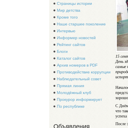
Страницы истории
Мир детства
Кроме того
Наше старшее поколение
Интервью
Информер новостей
Рейтинг сайтов
Блоги
15 сен
Каталог сайтов
День з
Архив номеров в PDF
самые 
природ
Противодействие коррупции
испорт
Наблюдательный совет
Прямая линия
Начало
предст
Молодёжный клуб
хорошо
Прокурор информирует
С Днём
По республике
что та
успеха
После 
Объявления