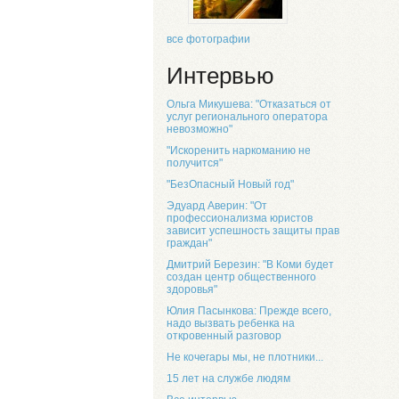
все фотографии
Интервью
Ольга Микушева: "Отказаться от
услуг регионального оператора
невозможно"
"Искоренить наркоманию не
получится"
"БезОпасный Новый год"
Эдуард Аверин: "От
профессионализма юристов
зависит успешность защиты прав
граждан"
Дмитрий Березин: "В Коми будет
создан центр общественного
здоровья"
Юлия Пасынкова: Прежде всего,
надо вызвать ребенка на
откровенный разговор
Не кочегары мы, не плотники...
15 лет на службе людям