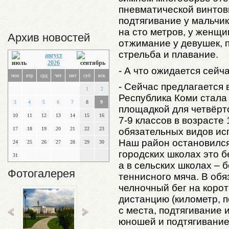
пневматической винтов
подтягивание у мальчик
на сто метров, у женщи
Архив новостей
отжимание у девушек, п
стрельба и плавание.
август
2026
- А что ожидается сейч
пон
втр
срд
чет
пят
суб
вск
- Сейчас предлагается
1
2
Республика Коми стала
3
4
5
6
7
8
9
площадкой для четвёрт
10
11
12
13
14
15
16
7-9 классов в возрасте
17
18
19
20
21
22
23
обязательных видов исп
Наш район остановился
24
25
26
27
28
29
30
городских школах это б
31
а в сельских школах – 
Фотогалерея
теннисного мяча. В об
челночный бег на коро
дистанцию (километр, п
с места, подтягивание 
юношей и подтягивание