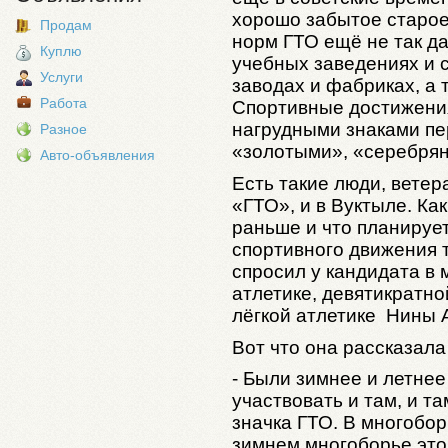
хорошо забытое старое
Продам
норм ГТО ещё не так да
Куплю
учебных заведениях и 
Услуги
заводах и фабриках, а 
Работа
Спортивные достижени
нагрудными знаками пер
Разное
«золотыми», «серебря
Авто-объявления
Есть такие люди, ветер
«ГТО», и в Вуктыле. Ка
раньше и что планирует
спортивного движения 
спросил у кандидата в 
атлетике, девятикратн
лёгкой атлетике Нины 
Вот что она рассказал
- Были зимнее и летнее
участвовать и там, и т
значка ГТО. В многобор
зимнем многоборье это