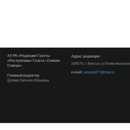
АУ РК «Редакция Газеты
Адрес редакции:
«Республика»
Газета «Сияние
169570, г. Вуктыл, ул.Комсомольска
Севера»
е-mail:
vassand77@mail.ru
Главный редактор
Шлёма Евгения Юрьевна