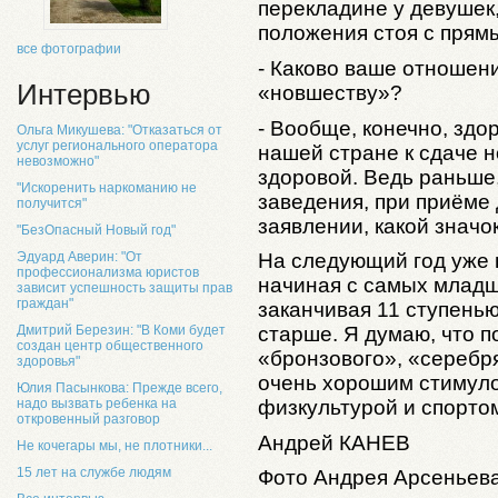
перекладине у девушек
положения стоя с прям
все фотографии
- Каково ваше отношен
Интервью
«новшеству»?
- Вообще, конечно, здо
Ольга Микушева: "Отказаться от
услуг регионального оператора
нашей стране к сдаче 
невозможно"
здоровой. Ведь раньше,
"Искоренить наркоманию не
заведения, при приёме 
получится"
заявлении, какой значо
"БезОпасный Новый год"
Эдуард Аверин: "От
На следующий год уже 
профессионализма юристов
начиная с самых младши
зависит успешность защиты прав
граждан"
заканчивая 11 ступень
Дмитрий Березин: "В Коми будет
старше. Я думаю, что п
создан центр общественного
«бронзового», «серебря
здоровья"
очень хорошим стимуло
Юлия Пасынкова: Прежде всего,
надо вызвать ребенка на
физкультурой и спорто
откровенный разговор
Андрей КАНЕВ
Не кочегары мы, не плотники...
15 лет на службе людям
Фото Андрея Арсеньев