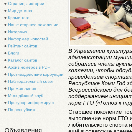
Страницы истории
Мир детства
Кроме того
Наше старшее поколение
Интервью
Информер новостей
Рейтинг сайтов
В Управлении культур
Блоги
администрации муници
Каталог сайтов
собрались члены вукт
Архив номеров в PDF
коллегии, чтобы обсуд
Противодействие коррупции
проведением спортивн
Наблюдательный совет
Республике Коми Год з
Прямая линия
Всероссийского дня бег
поддержанием инициат
Молодёжный клуб
норм ГТО («Готов к тру
Прокурор информирует
По республике
Старшее поколение пом
выполнение норм ГТО и
любительского спорта 
Объявления
ещё в советские времен