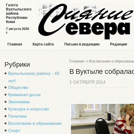
Газета
Вуктыльского
района
Республики
Коми
7 августа 2026
г.
Главная
Карта сайта
Письмо в редакцию
Редакция
Главная
Воспитание и образован
Рубрики
В Вуктыле собралас
Вуктыльскому району - 40
лет!
1 ОКТЯБРЯ 2014
Общество
Криминал-досье
Экономика
Культура и искусство
Политика
Воспитание и образование
Спорт