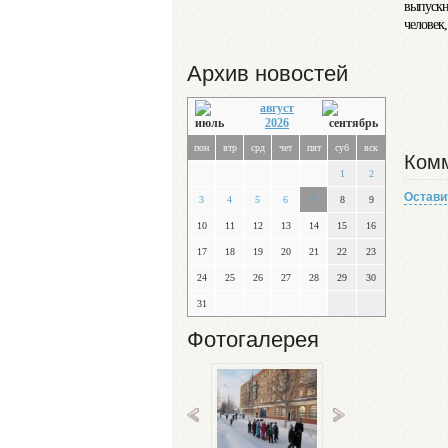
выпускн
человек,
Архив новостей
август
2026
пон
втр
срд
чет
пят
суб
вск
Комм
1
2
Остави
3
4
5
6
7
8
9
10
11
12
13
14
15
16
17
18
19
20
21
22
23
24
25
26
27
28
29
30
31
Фотогалерея