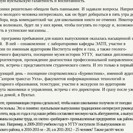
ную вуктыльскую галантность и воспитанность.
ники решительно обещали быть паиньками. И задавали вопросы. Напри
о молодого человека интересовало, как он будет добираться в пять утра д
сбора, ведь комендантский час для школьников никто не отменял. Некото
к волновало, будет ли у них время, чтобы погулять по городу и, возможн
уть в ухтинские магазины...
, программа пребывания для наших выпускников оказалась насыщенной 
й. В ней – ознакомление с лабораториями кафедры ЭАТП, участие в
сии по именным аудиториям Института нефти и газа, а также геолого-
очного факультета, посещение музея истории УГТУ, выставки дипломны
архитекторов, прохождение диагностики профессиональной направленно
ти, встреча с представителем студенческого совета. И это только в первый
дующий день – посещение спорткомплекса «Буревестник», именной ауди
азпром трансгаз Ухта», факультетов информационных технологий и
тарного образования, телестудии; участие в экскурсии по аудиториям
ута экономики и управления, встреча с его директором. И сразу после у
ка домой, в Вуктыл.
ите, принимающая сторона сделала всё, чтобы наши школьники получили от поездки
м пользы. Это и понятно: вуктыльские выпускники традиционно интересуют руковод
тета, ведь из года в год наши ребята составляют весомую часть абитуриентов, а выпу
ованы на рынке труда, их охотно «разбирают» промышленные предприятия как района
ики. Например, в 2009-2010 учебном году в УГТУ поступили 16 выпускников из
кого района, в 2010-2011-м – 20, а в 2011-2012 – 25 человек! Также растёт число