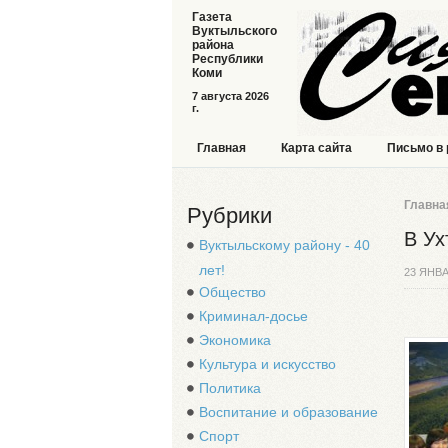
Газета
Вуктыльского
района
Республики
Коми
7 августа 2026
г.
Главная
Карта сайта
Письмо в
Главна
Рубрики
В Ух
Вуктыльскому району - 40
лет!
23 ЯНВА
Общество
Криминал-досье
Экономика
Культура и искусство
Политика
Воспитание и образование
Спорт