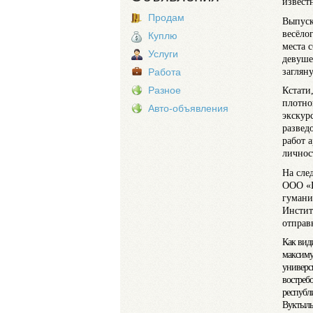
извест
Продам
Выпуск
весёлог
Куплю
места 
Услуги
девуше
заглян
Работа
Разное
Кстати
плотно
Авто-объявления
экскур
развед
работ 
личнос
На сле
ООО «Г
гумани
Инстит
отправ
Как вид
максиму
универси
востреб
республ
Вуктыльс