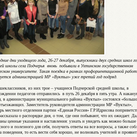
едние дни уходящего года, 26-27 декабря, выпускники двух средних школ г
ней школы села Подчерья вновь побывали в Ухтинском государственном
еском университете. Такая поездка в рамках профориентационной рабо
зуется администрацией МР «Вуктыл» уже третий год подряд.
ршеклассников, из них трое – учащиеся Подчерской средней школы, в
ождении педагогов отправились в путь 26 декабря в пять утра. А накану
я, в администрации муниципального района «Вуктыл» состоялся «больш
отъезжающих. Заместитель руководителя администрации МР «Вуктыл»,
арь местного отделения партии «Единая Россия» Г.Р.Идрисова поприветст
рассказала о распорядке дня, о том, где они побывают, что их ожидает. Да
аны ценные указания и наставления: узнать и увидеть как можно больше
сного и полезного для себя, получить ответы на все вопросы, а также соб
а поведения, то есть вести себя хорошо, не волновать учителей и проявит