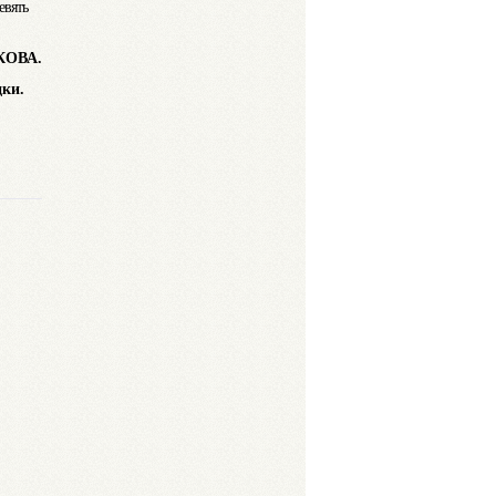
евять
КОВА.
ездки.