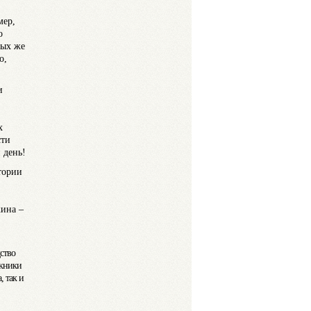
мер,
о
рых же
о,
и
х
сти
 день!
тории
жина –
ство
скники
, так и