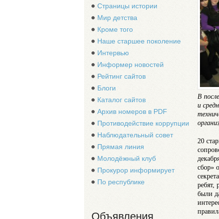
Страницы истории
Мир детства
Кроме того
Наше старшее поколение
Интервью
Информер новостей
Рейтинг сайтов
Блоги
В посл
Каталог сайтов
и сред
Архив номеров в PDF
технич
органи
Противодействие коррупции
Наблюдательный совет
20 ста
Прямая линия
сопров
декабр
Молодёжный клуб
сбор» 
Прокурор информирует
секрет
По республике
ребят, 
были д
интере
правил
Объявления