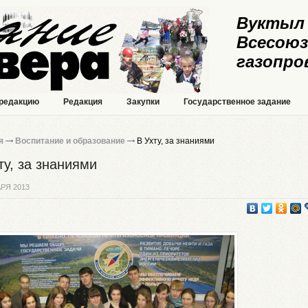
Вуктыл 
Всесоюз
газопро
 редакцию
Редакция
Закупки
Государственное задание
я
Воспитание и образование
В Ухту, за знаниями
ту, за знаниями
РЯ 2013