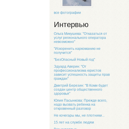
все фотографии
Интервью
Ольга Микушева: "Отказаться от
услуг регионального оператора
невозможно"
"Искоренить наркоманию не
получится"
"БезОпасный Новый год"
Эдуард Аверин: "От
профессионализма юристов
зависит успешность защиты прав
граждан"
Дмитрий Березин: "В Коми будет
создан центр общественного
здоровья"
Юлия Пасынкова: Прежде всего,
надо вызвать ребенка на
откровенный разговор
Не кочегары мы, не плотники...
15 лет на службе людям