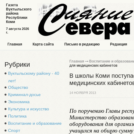
Газета
Вуктыльского
района
Республики
Коми
7 августа 2026
г.
Главная
Карта сайта
Письмо в редакцию
Редакция
Главная
Воспитание и образован
Рубрики
для медицинских кабинетов
Вуктыльскому району - 40
В школы Коми поступа
лет!
медицинских кабинето
Общество
14 НОЯБРЯ 2013
Криминал-досье
Экономика
Культура и искусство
По поручению Главы респ
Политика
Министерство образовани
оборудования для органи
Воспитание и образование
учащихся на общую сумму 
Спорт