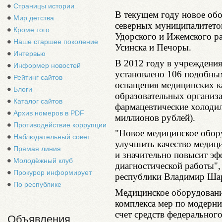
Страницы истории
В текущем году новое об
Мир детства
северных муниципалитетов
Кроме того
Удорского и Ижемского р
Наше старшее поколение
Усинска и Печоры.
Интервью
В 2012 году в учреждени
Информер новостей
установлено 106 подобных
Рейтинг сайтов
оснащения медицинских ка
Блоги
образовательных организ
Каталог сайтов
фармацевтические холоди
Архив номеров в PDF
миллионов рублей).
Противодействие коррупции
"Новое медицинское обор
Наблюдательный совет
улучшить качество медиц
Прямая линия
и значительно повысит эф
Молодёжный клуб
диагностической работы",
Прокурор информирует
республики Владимир Ша
По республике
Медицинское оборудование
комплекса мер по модерни
счет средств федеральног
Объявления