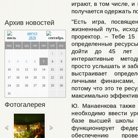
играют, в том числе, и
получается одержать п
"Есть игра, посвяще
Архив новостей
жизненный путь, исход
август
проректор. – Тебе 15 
2026
определенные ресурсы
пон
втр
срд
чет
пят
суб
вск
дойти до 45 лет с
1
2
интерактивные мето
3
4
5
6
7
8
9
просто услышать и забы
10
11
12
13
14
15
16
выстраивает опреде
17
18
19
20
21
22
23
личными финансами, 
24
25
26
27
28
29
30
потому что это те ресу
31
максимально эффективн
Фотогалерея
Ю. Манаенкова также 
необходимо ввести ур
базе высшей школы 
функционирует феде
обеспечению пров