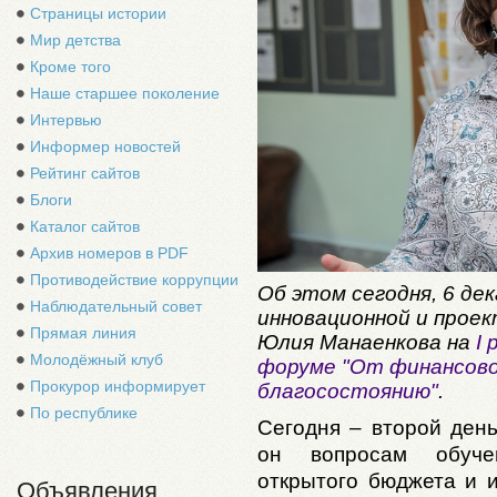
Страницы истории
Мир детства
Кроме того
Наше старшее поколение
Интервью
Информер новостей
Рейтинг сайтов
Блоги
Каталог сайтов
Архив номеров в PDF
Противодействие коррупции
Об этом сегодня, 6 де
Наблюдательный совет
инновационной и прое
Прямая линия
Юлия Манаенкова на
I
Молодёжный клуб
форуме "От финансово
Прокурор информирует
благосостоянию"
.
По республике
Сегодня – второй ден
он вопросам обуче
открытого бюджета и 
Объявления