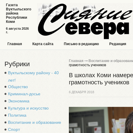
Газета
Вуктыльского
района
Республики
Коми
6 августа 2026
г.
Главная
Карта сайта
Письмо в редакцию
Редакция
Главная
Воспитание и образован
Рубрики
грамотность учеников
Вуктыльскому району - 40
В школах Коми намер
лет!
грамотность учеников
Общество
6 ДЕКАБРЯ 2018
Криминал-досье
Экономика
Культура и искусство
Политика
Воспитание и образование
Спорт