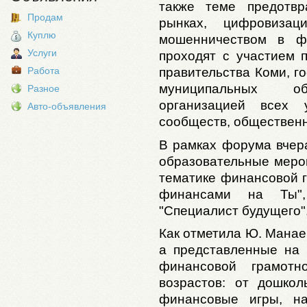
также теме предотв
Продам
рынках, цифровиз
Куплю
мошенничеством в ф
Услуги
проходят с участием 
правительства Коми, г
Работа
муниципальных обр
Разное
организацией всех 
Авто-объявления
сообществ, общественн
В рамках форума вчер
образовательные меро
тематике финансовой г
финансами на Ты",
"Специалист будущего",
Как отметила Ю. Манае
а представленные на
финансовой грамотн
возрастов: от дошкол
финансовые игры, на