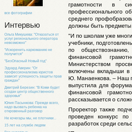
грамотности в с
профессионального об
все фотографии
среднего профобразов
Интервью
должны быть предметы 
Ольга Микушева: "Отказаться от
"И по школам уже многи
услуг регионального оператора
учебники, подготовлен
невозможно"
по обществознанию,
"Искоренить наркоманию не
получится"
финансовой грамот
"БезОпасный Новый год"
Министерством прос
Эдуард Аверин: "От
включены вкладыши в
профессионализма юристов
зависит успешность защиты прав
Ю. Манаенкова. – Наш 
граждан"
выпустила для форум
Дмитрий Березин: "В Коми будет
финансовой грамотн
создан центр общественного
здоровья"
рассказывается о слож
Юлия Пасынкова: Прежде всего,
надо вызвать ребенка на
Проректор также подч
откровенный разговор
проведен конкурс по
Не кочегары мы, не плотники...
разработок среди сельс
15 лет на службе людям