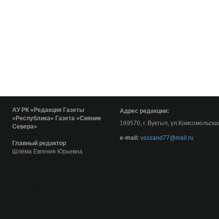
АУ РК «Редакция Газеты
Адрес редакции:
«Республика»
Газета «Сияние
169570, г. Вуктыл, ул.Комсомольска
Севера»
е-mail:
vassand77@mail.ru
Главный редактор
Шлёма Евгения Юрьевна