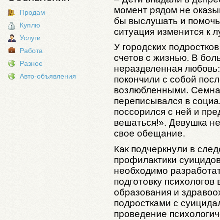
момент рядом не оказы
Продам
бы выслушать и помочь 
Куплю
ситуация изменится к л
Услуги
У городских подростков
Работа
счетов с жизнью. В бол
Разное
неразделенная любовь:
Авто-объявления
покончили с собой пос
возлюбленными. Семн
переписывался в социа
поссорился с ней и пре
вешаться!». Девушка н
свое обещание.
Как подчеркнули в сле
профилактики суицидо
необходимо разработат
подготовку психологов
образования и здравоо
подростками с суицида
проведение психологи