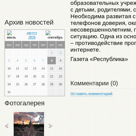
образовательных учре
с детьми, родителями,
Необходима развитая с
Архив новостей
телефонов доверия, о
несовершеннолетним, 
август
ситуацию. Одна из осн
2026
– противодействие про
пон
втр
срд
чет
пят
суб
вск
интернете.
1
2
Газета «Республика»
3
4
5
6
7
8
9
10
11
12
13
14
15
16
17
18
19
20
21
22
23
Комментарии (0)
24
25
26
27
28
29
30
31
Оставить комментарий
Фотогалерея