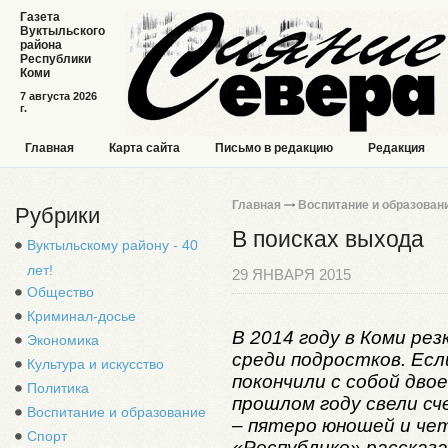
Газета
Вуктыльского
района
Республики
Коми
7 августа 2026
г.
Главная
Карта сайта
Письмо в редакцию
Редакция
Главная
Воспитание и образован
Рубрики
В поисках выхода
Вуктыльскому району - 40
лет!
29 ЯНВАРЯ 2015
Общество
Криминал-досье
В 2014 году в Коми ре
Экономика
среди подростков. Если
Культура и искусство
покончили с собой дво
Политика
прошлом году свели с
Воспитание и образование
– пятеро юношей и че
Спорт
«Республике» рассказ