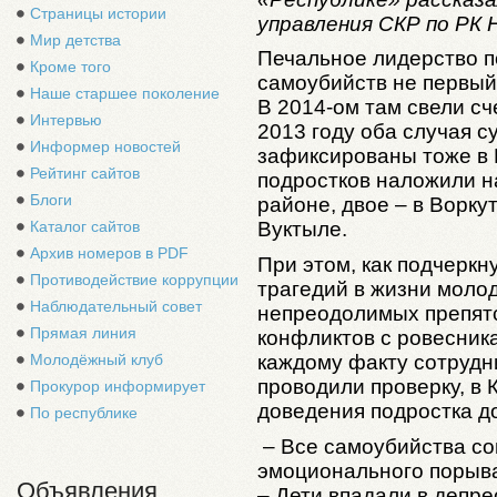
Страницы истории
управления СКР по РК 
Мир детства
Печальное лидерство п
Кроме того
самоубийств не первый
Наше старшее поколение
В 2014-ом там свели сч
Интервью
2013 году оба случая 
Информер новостей
зафиксированы тоже в 
Рейтинг сайтов
подростков наложили на
Блоги
районе, двое – в Воркут
Каталог сайтов
Вуктыле.
Архив номеров в PDF
При этом, как подчеркн
Противодействие коррупции
трагедий в жизни моло
Наблюдательный совет
непреодолимых препятс
Прямая линия
конфликтов с ровесник
каждому факту сотрудн
Молодёжный клуб
проводили проверку, в 
Прокурор информирует
доведения подростка д
По республике
– Все самоубийства с
эмоционального порыва
Объявления
– Дети впадали в депрес