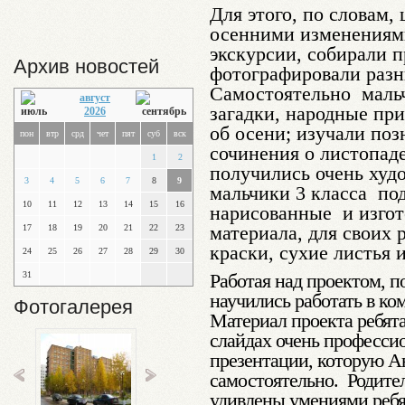
Для этого, по словам,
осенними изменениями
экскурсии, собирали 
Архив новостей
фотографировали разн
Самостоятельно маль
август
загадки, народные пр
2026
об осени; изучали поз
пон
втр
срд
чет
пят
суб
вск
сочинения о листопад
1
2
получились очень худ
3
4
5
6
7
8
9
мальчики 3 класса по
10
11
12
13
14
15
16
нарисованные и изгот
материала, для своих 
17
18
19
20
21
22
23
краски, сухие листья 
24
25
26
27
28
29
30
31
Работая над проектом, п
научились работать в ко
Фотогалерея
Материал проекта ребят
слайдах очень професси
презентации, которую А
самостоятельно. Родите
удивлены умениями ребят