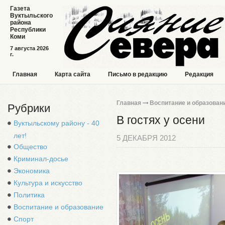
Газета
Вуктыльского
района
Республики
Коми
7 августа 2026
г.
Главная
Карта сайта
Письмо в редакцию
Редакция
Главная
Воспитание и образован
Рубрики
В гостях у осени
Вуктыльскому району - 40
лет!
5 ДЕКАБРЯ 2012
Общество
Криминал-досье
Экономика
Культура и искусство
Политика
Воспитание и образование
Спорт