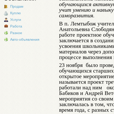
обучающихся активну
Продам
учит умению и навык
Куплю
саморазвития.
Услуги
В п. Лемтыбож учител
Работа
Анатольевна Слободян
Разное
работе проектное обуч
заключается в создани
Авто-объявления
усвоения школьниками
материалов через доп
процессе выполнения
23 ноября было провед
обучающихся старших
открытое мероприятие 
называется проект тре
работали над ним око
Бабиков и Андрей Ве
мероприятия со своим
заключалась в том, чт
время года, с разных с