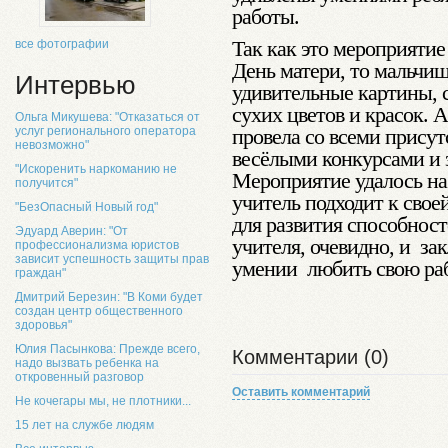
работы.
Так как это мероприятие
все фотографии
День матери, то мальчи
Интервью
удивительные картины, 
сухих цветов и красок. 
Ольга Микушева: "Отказаться от
провела со всеми прису
услуг регионального оператора
невозможно"
весёлыми конкурсами и 
"Искоренить наркоманию не
Мероприятие удалось на 
получится"
учитель подходит к своей
"БезОпасный Новый год"
для развития способнос
Эдуард Аверин: "От
учителя, очевидно, и за
профессионализма юристов
зависит успешность защиты прав
умении любить св
граждан"
Дмитрий Березин: "В Коми будет
создан центр общественного
здоровья"
Юлия Пасынкова: Прежде всего,
Комментарии (0)
надо вызвать ребенка на
откровенный разговор
Оставить комментарий
Не кочегары мы, не плотники...
15 лет на службе людям