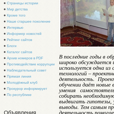
Страницы истории
Мир детства
Кроме того
Наше старшее поколение
Интервью
Информер новостей
Рейтинг сайтов
Блоги
Каталог сайтов
В последние годы в о
Архив номеров в PDF
широко обсуждается 
Противодействие коррупции
используется одна из
Наблюдательный совет
технологий – проектн
Прямая линия
деятельность. Проект
Молодёжный клуб
обучении даёт новые
Прокурор информирует
умения самостоятель
собирать необходиму
По республике
выдвигать гипотезы,
выводы. Тем самым пр
деятельность помогае
Объявления