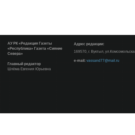
АУ РК «Редакция Газеты
Адрес редакции:
«Республика»
Газета «Сияние
169570, г. Вуктыл, ул.Комсомольска
Севера»
е-mail:
vassand77@mail.ru
Главный редактор
Шлёма Евгения Юрьевна