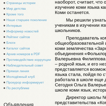
наоборот, считает, что
Страницы истории
изучение коми языка ка
Мир детства
Коми останется.
Кроме того
Мы решили узнать 
Наше старшее поколение
ученикам в изучении яз
Интервью
школьников.
Информер новостей
Рейтинг сайтов
Преподаватель ко
общеобразовательной 
Блоги
коми землячества «Зар
Каталог сайтов
объединения «Фольклор
Архив номеров в PDF
Валерьевна Филиппова 
Противодействие коррупции
– родной язык, и его н
Наблюдательный совет
представляется возмож
Прямая линия
языка стала, пойдя по 
Молодёжный клуб
работала в школе еще 
Прокурор информирует
Сегодня Ольга Валерье
По республике
школе коми язык, истор
Директор школы №
представительства «Ко
Объявления