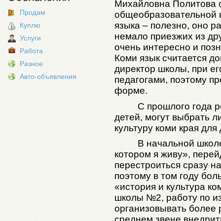
Михайловна Политова с
Продам
общеобразовательной 
языка – полезно, оно р
Куплю
немало приезжих из дру
Услуги
очень интересно и позн
Работа
Коми язык считается д
Разное
директор школы, при ег
Авто-объявления
педагогами, поэтому пр
форме.
С прошлого года р
детей, могут выбрать л
культуру коми края для
В начальной школе
котором я живу», перей
перестроиться сразу на
поэтому в том году бо
«история и культура ко
школы №2, работу по и
организовывать более 
среднем звене внедрит