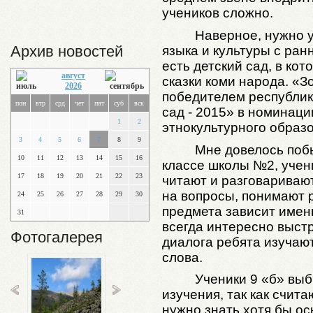
учеников сложно.
Наверное, нужно 
Архив новостей
языка и культуры с ранн
есть детский сад, в ко
август
сказки коми народа. «З
2026
победителем республик
пон
втр
срд
чет
пят
суб
вск
сад - 2015» в номинаци
1
2
этнокультурного образо
3
4
5
6
7
8
9
Мне довелось побы
10
11
12
13
14
15
16
классе школы №2, учен
17
18
19
20
21
22
23
читают и разговаривают
на вопросы, понимают р
24
25
26
27
28
29
30
предмета зависит имен
31
всегда интересно выст
Фотогалерея
диалога ребята изучаю
слова.
Ученики 9 «б» вы
изучения, так как счита
нужно знать хотя бы ос