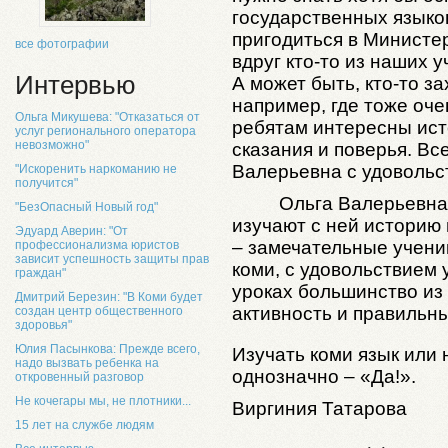
государственных языко
пригодиться в Министер
все фотографии
вдруг кто-то из наших
Интервью
А может быть, кто-то з
например, где тоже оче
Ольга Микушева: "Отказаться от
ребятам интересны ист
услуг регионального оператора
невозможно"
сказания и поверья. В
Валерьевна с удовольс
"Искоренить наркоманию не
получится"
Ольга Валерьевна 
"БезОпасный Новый год"
изучают с ней историю и
Эдуард Аверин: "От
– замечательные ученик
профессионализма юристов
зависит успешность защиты прав
коми, с удовольствием 
граждан"
уроках большинство из 
Дмитрий Березин: "В Коми будет
активность и правильны
создан центр общественного
здоровья"
Юлия Пасынкова: Прежде всего,
Изучать коми язык или
надо вызвать ребенка на
однозначно – «Да!».
откровенный разговор
Не кочегары мы, не плотники...
Виргиния Татарова
15 лет на службе людям