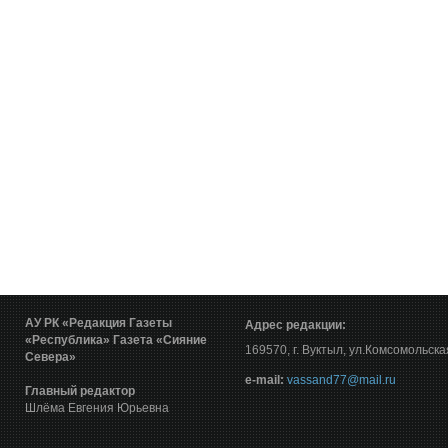
АУ РК «Редакция Газеты
Адрес редакции:
«Республика»
Газета «Сияние
169570, г. Вуктыл, ул.Комсомольска
Севера»
е-mail:
vassand77@mail.ru
Главный редактор
Шлёма Евгения Юрьевна