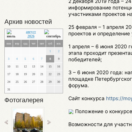
2 декабря 2019 года – 24
информирование потенци
участниками проектов на
Архив новостей
25 февраля – 1 апреля 20
август
проектов и определение 
2026
пон
втр
срд
чет
пят
суб
вск
1 апреля – 6 июня 2020 г
1
2
этапа проходит презента
победителей;
3
4
5
6
7
8
9
10
11
12
13
14
15
16
3 – 6 июня 2020 года: н
17
18
19
20
21
22
23
площадке Петербургско
24
25
26
27
28
29
30
форума.
31
Сайт конкурса
https://mo
Фотогалерея
Положение о конкурс
Возможности для участн