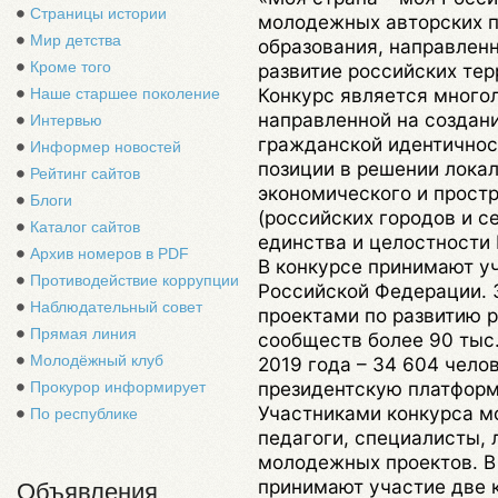
Страницы истории
молодежных авторских п
Мир детства
образования, направлен
Кроме того
развитие российских тер
Конкурс является много
Наше старшее поколение
направленной на создан
Интервью
гражданской идентичност
Информер новостей
позиции в решении лока
Рейтинг сайтов
экономического и простр
Блоги
(российских городов и с
Каталог сайтов
единства и целостности
Архив номеров в PDF
В конкурсе принимают у
Противодействие коррупции
Российской Федерации. З
Наблюдательный совет
проектами по развитию 
Прямая линия
сообществ более 90 тыс.
Молодёжный клуб
2019 года – 34 604 челов
президентскую платформ
Прокурор информирует
Участниками конкурса м
По республике
педагоги, специалисты,
молодежных проектов. В 
принимают участие две к
Объявления