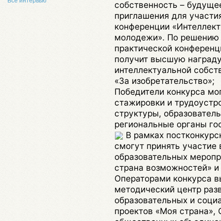
Все интервью
собственность – будуще
приглашения для участи
конференции «Интеллект
молодежи». По решению 
практической конференц
получит высшую награду
интеллектуальной собст
«За изобретательство»;
Победители конкурса мо
стажировки и трудоустро
структуры, образовател
региональные органы го
В рамках постконкурс
смогут принять участие 
образовательных меропр
страна возможностей» и
Операторами конкурса 
методический центр раз
образовательных и соци
проектов «Моя страна»,