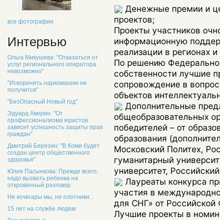
Денежные премии и ц
проектов;
все фотографии
Проекты участников очно
Интервью
информационную поддер
реализации в регионах 
Ольга Микушева: "Отказаться от
По решению Федерально
услуг регионального оператора
невозможно"
собственности лучшие п
сопровождение в вопрос
"Искоренить наркоманию не
получится"
объектов интеллектуаль
"БезОпасный Новый год"
Дополнительные пред
Эдуард Аверин: "От
общеобразовательных ор
профессионализма юристов
победителей – от образ
зависит успешность защиты прав
граждан"
образования (дополните
Дмитрий Березин: "В Коми будет
Московский Политех, Ро
создан центр общественного
гуманитарный университ
здоровья"
университет, Российский
Юлия Пасынкова: Прежде всего,
надо вызвать ребенка на
Лауреаты конкурса пр
откровенный разговор
участия в международном
Не кочегары мы, не плотники...
для СНГ» от Российской
15 лет на службе людям
Лучшие проекты в номин