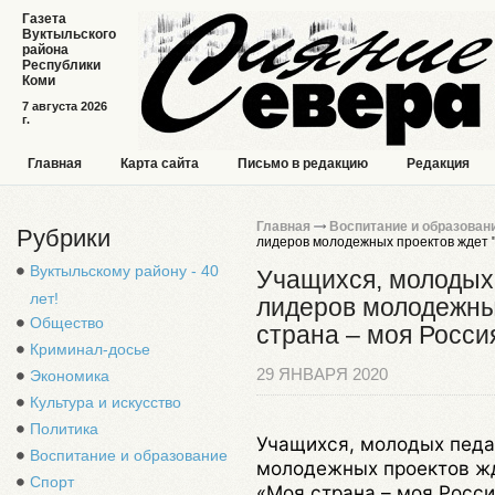
Газета
Вуктыльского
района
Республики
Коми
7 августа 2026
г.
Главная
Карта сайта
Письмо в редакцию
Редакция
Главная
Воспитание и образован
Рубрики
лидеров молодежных проектов ждет "
Вуктыльскому району - 40
Учащихся, молодых 
лет!
лидеров молодежны
Общество
страна – моя Росси
Криминал-досье
29 ЯНВАРЯ 2020
Экономика
Культура и искусство
Политика
Учащихся, молодых педа
Воспитание и образование
молодежных проектов жд
Спорт
«Моя страна – моя Росси