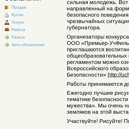
сильная молодежь. Вот 
Продам
направленный на форм
безопасного поведения
Куплю
чрезвычайных ситуация
Услуги
губернатора.
Работа
Организаторы конкурса
Разное
ООО «Премьер-УчФильм»
Авто-объявления
приглашаются воспитан
общеобразовательных 
регламентом можно озн
Всероссийского образо
Безопасности»
http://u
Работы принимаются до
Ежегодно лучшие рисун
тематике безопасности
мужества». Мы очень н
земляков на этой выста
Участвуйте! Рисуйте! 