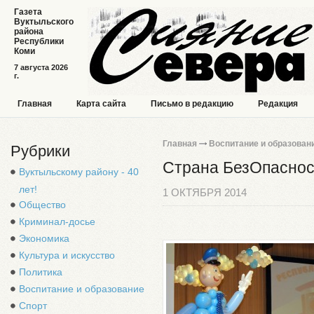
Газета
Вуктыльского
района
Республики
Коми
7 августа 2026
г.
Главная
Карта сайта
Письмо в редакцию
Редакция
Главная
Воспитание и образован
Рубрики
Страна БезОпаснос
Вуктыльскому району - 40
лет!
1 ОКТЯБРЯ 2014
Общество
Криминал-досье
Экономика
Культура и искусство
Политика
Воспитание и образование
Спорт