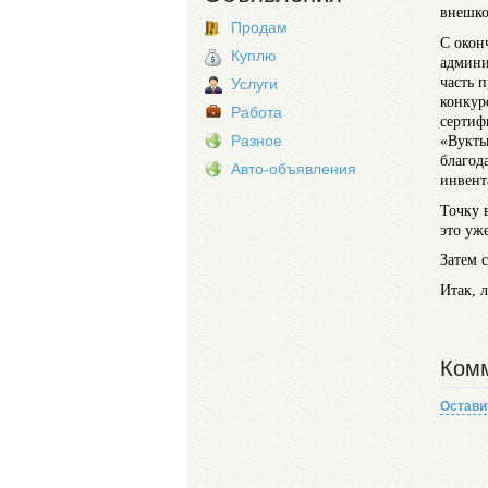
внешко
Продам
С окон
Куплю
админи
часть 
Услуги
конкур
Работа
сертиф
«Вукты
Разное
благод
Авто-объявления
инвент
Точку 
это уж
Затем 
Итак, 
Комм
Остави