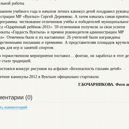
льной работы.
чанием учебного года и началом летних каникул детей поздравил руково
страции МР «Вуктыл» Сергей Деревянко. А затем началась самая приятн
программы: чествование отличников учёбы и победителей муниципально
са «Одарённый ребёнок-2011». 59 отличников получили за свои успехи
икаты «Гордость Вуктыла» и премии руководителя администрации МР
л». Отмечены были и их наставники: 26 учителей были награждены
арственными письмами и премиями. А представителям площадок вручил
арь для игр и занятий спортом.
в торжественном мероприятии поставил… фонтан, он заработал в этот де
е стало традицией.
состоялся конкурс рисунков на асфальте «Безопасность глазами детей».
летние каникулы-2012 в Вуктыле официально стартовали.
Г.БОЧАРНИКОВА. Фото ав
ентарии (0)
ть комментарий