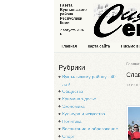
Газета
Вуктыльского
района
Республики
Коми
7 августа 2026
г.
Главная
Карта сайта
Письмо в
Главна
Рубрики
Слав
Вуктыльскому району - 40
лет!
13 ИЮН
Общество
Криминал-досье
Экономика
Культура и искусство
Политика
Воспитание и образование
Спорт