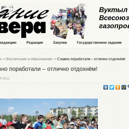
Вуктыл 
Всесоюз
газопро
 редакцию
Редакция
Закупки
Государственное задание
я
Воспитание и образование
Славно поработали – отлично отдохнём!
но поработали – отлично отдохнём!
Я 2012