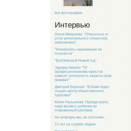
все фотографии
Интервью
Ольга Микушева: "Отказаться от
услуг регионального оператора
невозможно"
"Искоренить наркоманию не
получится"
"БезОпасный Новый год"
Эдуард Аверин: "От
профессионализма юристов
зависит успешность защиты прав
граждан"
Дмитрий Березин: "В Коми будет
создан центр общественного
здоровья"
Юлия Пасынкова: Прежде всего,
надо вызвать ребенка на
откровенный разговор
Не кочегары мы, не плотники...
15 лет на службе людям