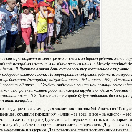
е песни о разноцветном лете, речёвки, смех и задорный ребячий гвалт цар
родской площадью солнечным полднем первого июня, в Международный де
 детей. В Вуктыле в этот день состоялось торжественное открытие
о оздоровительного сезона. На мероприятие собрались ребята из лагерей 
м пребыванием (площадок) «Дружба» школы №1 и школы №2, «Олимпие
й спортивной школы, «Улыбка» отделения социальной помощи семье и де
шко» центра внешкольной работы), лагерей труда и отдыха «Ровесник»
армония» школы №2. Всего в июне в городе будут работать два лагеря т
 и пять площадок.
чала ведущие программы, десятиклассники школы №1 Анастасия Шешуко
езенцев, объявили перекличку. «Один – за всех, и все – за одного» – это
 конечно же, площадки «Дружба», а «За первое место с нами поспорьте, 
 в дружбе, работе и спорте» – девиз лагеря «Гармония». Другие речёвк
же энергичные и задорные. Для ровесников спели воспитанники центра