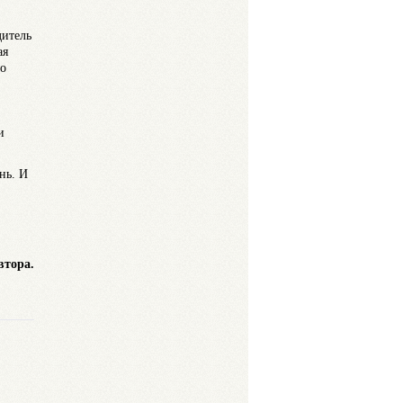
дитель
ая
го
и
нь. И
тора.