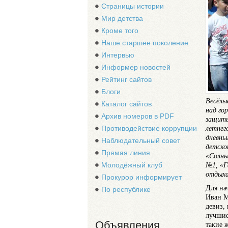
Страницы истории
Мир детства
Кроме того
Наше старшее поколение
Интервью
Информер новостей
Рейтинг сайтов
Блоги
Весёлы
Каталог сайтов
над го
Архив номеров в PDF
защиты
летнег
Противодействие коррупции
дневны
Наблюдательный совет
детско
Прямая линия
«Солны
№1, «Г
Молодёжный клуб
отдыха
Прокурор информирует
Для на
По республике
Иван М
девиз,
лучшие
Объявления
такие 