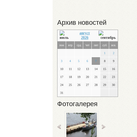
Архив новостей
август
2026
пон
втр
срд
чет
пят
суб
вск
1
2
3
4
5
6
7
8
9
10
11
12
13
14
15
16
17
18
19
20
21
22
23
24
25
26
27
28
29
30
31
Фотогалерея