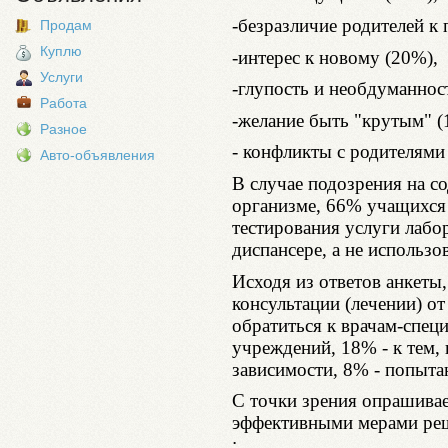
-безразличие родителей к
Продам
Куплю
-интерес к новому (20%),
Услуги
-глупость и необдуманнос
Работа
-желание быть "крутым" (
Разное
- конфликты с родителями
Авто-объявления
В случае подозрения на с
организме, 66% учащихся 
тестирования услуги лабо
диспансере, а не использо
Исходя из ответов анкеты
консультации (лечении) о
обратиться к врачам-спец
учреждений, 18% - к тем, 
зависимости, 8% - попытаю
С точки зрения опрашива
эффективными мерами ре
: