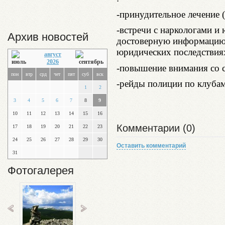
-принудительное лечение 
-встречи с наркологами и
Архив новостей
достоверную информацию
юридических последствиях
август
2026
-повышение внимания со с
пон
втр
срд
чет
пят
суб
вск
-рейды полиции по клубам,
1
2
3
4
5
6
7
8
9
10
11
12
13
14
15
16
Комментарии (0)
17
18
19
20
21
22
23
24
25
26
27
28
29
30
Оставить комментарий
31
Фотогалерея