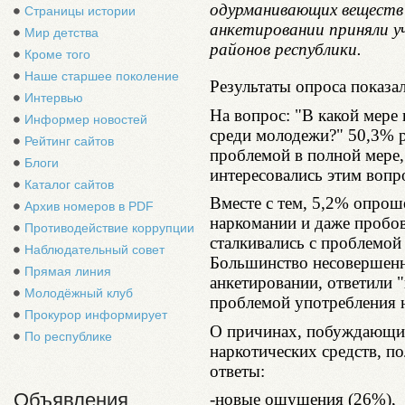
одурманивающих веществ 
Страницы истории
анкетировании приняли у
Мир детства
районов республики.
Кроме того
Наше старшее поколение
Результаты опроса показа
Интервью
На вопрос: "В какой мере
Информер новостей
среди молодежи?" 50,3% р
Рейтинг сайтов
проблемой в полной мере,
Блоги
интересовались этим вопр
Каталог сайтов
Вместе с тем, 5,2% опрош
Архив номеров в PDF
наркомании и даже пробова
Противодействие коррупции
сталкивались с проблемой
Наблюдательный совет
Большинство несовершенн
Прямая линия
анкетировании, ответили "
Молодёжный клуб
проблемой употребления н
Прокурор информирует
О причинах, побуждающи
По республике
наркотических средств, п
ответы:
Объявления
-новые ощущения (26%),