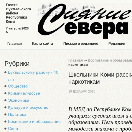
Газета
Вуктыльского
района
Республики
Коми
7 августа 2026
г.
Главная
Карта сайта
Письмо в редакцию
Редакция
Главная
Воспитание и образован
Рубрики
наркотикам
Вуктыльскому району - 40
Школьники Коми расск
лет!
наркотикам
Общество
19 ДЕКАБРЯ 2013
Криминал-досье
Экономика
Культура и искусство
В МВД по Республике Ком
Политика
учащихся средних школ и 
образования. Цель провед
Воспитание и образование
молодежь знакома с проб
Спорт