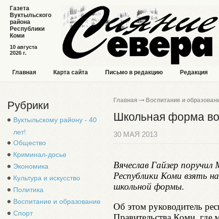
Газета
Вуктыльского
района
Республики
Коми
10 августа
2026 г.
Главная
Карта сайта
Письмо в редакцию
Редакция
Главная
Воспитание и образован
Рубрики
Школьная форма в
Вуктыльскому району - 40
лет!
30 МАЯ 2013
Общество
Криминал-досье
Вячеслав Гайзер поручил
Экономика
Республики Коми взять на
Культура и искусство
школьной формы.
Политика
Воспитание и образование
Об этом руководитель рес
Спорт
Правительства Коми, где