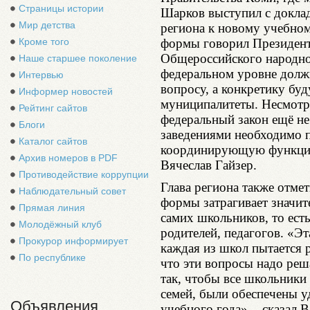
Страницы истории
Шарков выступил с докла
Мир детства
региона к новому учебно
формы говорил Президент
Кроме того
Общероссийского народног
Наше старшее поколение
федеральном уровне долж
Интервью
вопросу, а конкретику бу
Информер новостей
муниципалитеты. Несмотря
Рейтинг сайтов
федеральный закон ещё не
Блоги
заведениями необходимо п
Каталог сайтов
координирующую функцию 
Архив номеров в PDF
Вячеслав Гайзер.
Противодействие коррупции
Глава региона также отме
Наблюдательный совет
формы затрагивает значит
Прямая линия
самих школьников, то есть
Молодёжный клуб
родителей, педагогов. «Эт
Прокурор информирует
каждая из школ пытается 
По республике
что эти вопросы надо реша
так, чтобы все школьники
семей, были обеспечены у
Объявления
учебного года», - сказал 