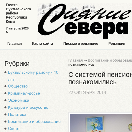
Газета
Вуктыльского
района
Республики
Коми
7 августа 2026
г.
Главная
Карта сайта
Письмо в редакцию
Редакция
Главная
Воспитание и образован
Рубрики
познакомились
Вуктыльскому району - 40
С системой пенсио
лет!
познакомились
Общество
22 ОКТЯБРЯ 2014
Криминал-досье
Экономика
Культура и искусство
Политика
Воспитание и образование
Спорт