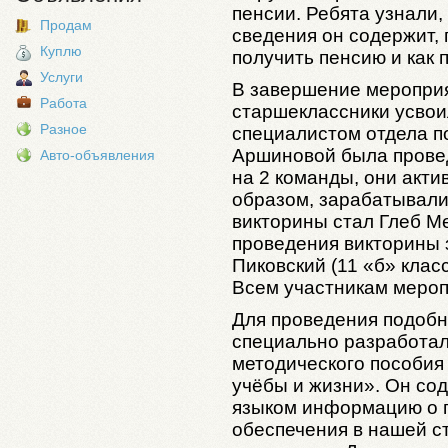
пенсии. Ребята узнали,
Продам
сведения он содержит, 
Куплю
получить пенсию и как 
Услуги
В завершение мероприя
Работа
старшеклассники усво
Разное
специалистом отдела п
Аршиновой была провед
Авто-объявления
на 2 команды, они акти
образом, зарабатывали
викторины стал Глеб Ме
проведения викторины 
Пиковский (11 «б» клас
Всем участникам мероп
Для проведения подоб
специально разработал 
методического пособия
учёбы и жизни». Он со
языком информацию о 
обеспечения в нашей с