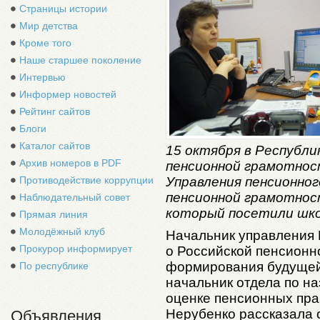
Страницы истории
Мир детства
Кроме того
Наше старшее поколение
Интервью
Информер новостей
Рейтинг сайтов
Блоги
Каталог сайтов
15 октября в Республи
Архив номеров в PDF
пенсионной грамотнос
Управления пенсионног
Противодействие коррупции
пенсионной грамотнос
Наблюдательный совет
который посетили шко
Прямая линия
Молодёжный клуб
Начальник управления 
Прокурор информирует
о Российской пенсионн
формирования будущей
По республике
начальник отдела по н
оценке пенсионных пра
Нерубенко рассказала 
Объявления