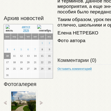
и терминов. Данное по
мероприятия, а еще эн
пособия было передано
Архив новостей
Таким образом, урок п
отлично, школьники и 
август
2026
Елена НЕТРЕБКО
пон
втр
срд
чет
пят
суб
вск
Фото автора
1
2
3
4
5
6
7
8
9
10
11
12
13
14
15
16
Комментарии (0)
17
18
19
20
21
22
23
Оставить комментарий
24
25
26
27
28
29
30
31
Фотогалерея