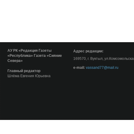
АУ РК «Редакция Газеты
Адрес редакции:
«Республика»
Газета «Сияние
169570, г. Вуктыл, ул.Комсомольска
Севера»
е-mail:
vassand77@mail.ru
Главный редактор
Шлёма Евгения Юрьевна