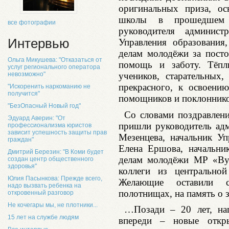
оригинальных приза, о
школы в прошедшем г
все фотографии
руководителя админис
Интервью
Управления образования
делам молодёжи за пост
Ольга Микушева: "Отказаться от
помощь и заботу. Тёпл
услуг регионального оператора
учеников, старательных
невозможно"
прекрасного, к освоению
"Искоренить наркоманию не
получится"
помощников и поклонников
"БезОпасный Новый год"
Со словами поздравлени
Эдуард Аверин: "От
пришли руководитель ад
профессионализма юристов
зависит успешность защиты прав
Мезенцева, начальник У
граждан"
Елена Ершова, начальни
Дмитрий Березин: "В Коми будет
делам молодёжи МР «Вук
создан центр общественного
здоровья"
коллеги из центрально
Юлия Пасынкова: Прежде всего,
Желающие оставили с
надо вызвать ребенка на
полотнищах, на память о 
откровенный разговор
Не кочегары мы, не плотники...
…Позади – 20 лет, на
15 лет на службе людям
впереди – новые откры