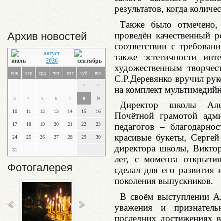
результатов, когда количе
Также было отмечено,
проведён качественный р
Архив новостей
соответствии с требован
август
также эстетичности инт
2026
художественным творчес
пон
втр
срд
чет
пят
суб
вск
С.Р.Деревянко вручил рук
1
2
на комплект мультимедий
3
4
5
6
7
8
9
Директор школы Але
10
11
12
13
14
15
16
Почётной грамотой адм
17
18
19
20
21
22
23
педагогов – благодарно
красивые букеты, Сергей
24
25
26
27
28
29
30
директора школы, Викто
31
лет, с момента открыти
Фотогалерея
сделал для его развития 
поколения выпускников.
В своём выступлении Ал
уважения и признатель
последних достижениях в