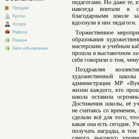
педагогами. Но даже те, 
Продам
навсегда впитали в 
благодарными школе за
Куплю
вдохнули в них педагоги.
Услуги
Торжественное меропри
Работа
образования художествен
Разное
мастерским и учебным каб
Авто-объявления
прошла в выставочном зал
себя говорили о том, чему
Поздравляя коллект
художественной школы
администрации МР «Вук
жизни каждого, кто прош
школа оставила огромны
Достижения школы, её уче
не считаясь со временем,
сделали всё для того, чт
какая она есть сегодня. 
получать награды, в том 
самого высокого уров