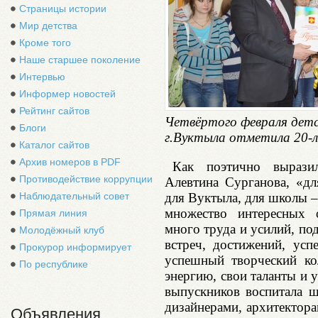
Страницы истории
Мир детства
Кроме того
Наше старшее поколение
Интервью
Информер новостей
Рейтинг сайтов
Четвёртого февраля дет
Блоги
г.Вуктыла отметила 20-л
Каталог сайтов
Архив номеров в PDF
Как поэтично вырази
Противодействие коррупции
Алевтина Сурганова, «дл
для Вуктыла, для школы –
Наблюдательный совет
множество интересных о
Прямая линия
много труда и усилий, п
Молодёжный клуб
встреч, достижений, усп
Прокурор информирует
успешный творческий ко
По республике
энергию, свои таланты и 
выпускников воспитала ш
дизайнерами, архитектор
Объявления