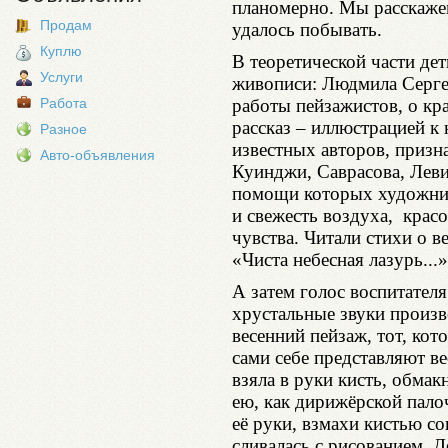
планомерно. Мы расскажем
Продам
удалось побывать.
Куплю
В теоретической части де
Услуги
живописи: Людмила Сергее
работы пейзажистов, о кра
Работа
рассказ – иллюстрацией к
Разное
известных авторов, призн
Авто-объявления
Куинджи, Саврасова, Леви
помощи которых художник
и свежесть воздуха, кра
чувства. Читали стихи о в
«Чиста небесная лазурь...»
А затем голос воспитателя
хрустальные звуки произв
весенний пейзаж, тот, кот
сами себе представляют ве
взяла в руки кисть, обмак
ею, как дирижёрской пало
её руки, взмахи кистью с
сливалась с рисованием. 