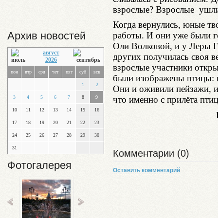
взрослые? Взрослые ушли
Когда вернулись, юные т
Архив новостей
работы. И они уже были г
Оли Волковой, и у Леры Г
август
других получилась своя в
2026
взрослые участники откры
пон
втр
срд
чет
пят
суб
вск
были изображены птицы: г
1
2
Они и оживили пейзажи, и
3
4
5
6
7
8
9
что именно с прилёта птиц
10
11
12
13
14
15
16
17
18
19
20
21
22
23
24
25
26
27
28
29
30
31
Комментарии (0)
Фотогалерея
Оставить комментарий