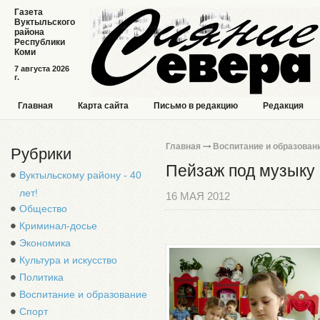
Газета
Вуктыльского
района
Республики
Коми
7 августа 2026
г.
Главная
Карта сайта
Письмо в редакцию
Редакция
Главная
Воспитание и образован
Рубрики
Пейзаж под музыку
Вуктыльскому району - 40
лет!
16 МАЯ 2012
Общество
Криминал-досье
Экономика
Культура и искусство
Политика
Воспитание и образование
Спорт