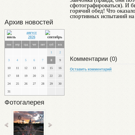
сфотографироваться). И б
горячий обед! Что оказал
спортивных испытаний
Архив новостей
август
2026
пон
втр
срд
чет
пят
суб
вск
1
2
Комментарии (0)
3
4
5
6
7
8
9
10
11
12
13
14
15
16
Оставить комментарий
17
18
19
20
21
22
23
24
25
26
27
28
29
30
31
Фотогалерея