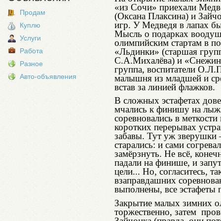
«из Сочи» приехали Медве
Продам
(Оксана Плаксина) и Зайч
игр. У Медведя в лапах б
Куплю
Мысль о подарках воодуш
Услуги
олимпийским стартам в п
«Льдинки» (старшая групп
Работа
С.А.Михалёва) и «Снежин
Разное
группа, воспитатели О.Л.
Авто-объявления
малышня из младшей и ср
встав за линией флажков.
В сложных эстафетах дове
мчались к финишу на лыжа
соревновались в меткости 
коротких перерывах устра
забавы. Тут уж зверушки 
старались: и сами согрева
замёрзнуть. Не всё, конеч
падали на финише, и запу
цели... Но, согласитесь, 
взаправдашних соревнован
выполнены, все эстафеты 
Закрытие малых зимних о
торжественно, затем пров
Зайчонка (правда, они по