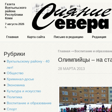
Газета
Вуктыльского
района
Республики
Коми
7 августа 2026
г.
Главная
Карта сайта
Письмо в редакцию
Редакция
Главная
Воспитание и образован
Рубрики
Олимпийцы – на ст
Вуктыльскому району - 40
лет!
28 МАРТА 2013
Общество
Криминал-досье
Экономика
Культура и искусство
Политика
Воспитание и образование
Спорт