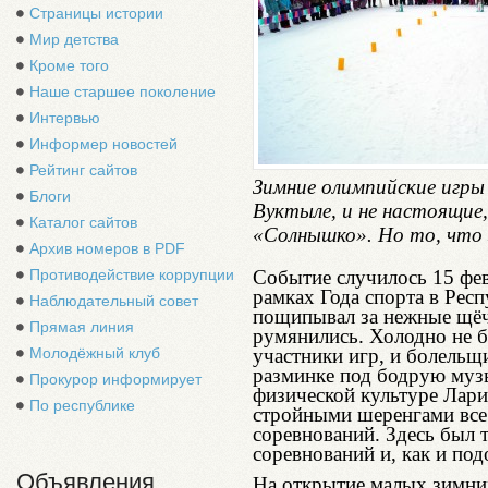
Страницы истории
Мир детства
Кроме того
Наше старшее поколение
Интервью
Информер новостей
Рейтинг сайтов
Зимние олимпийские игры 
Блоги
Вуктыле, и не настоящие,
Каталог сайтов
«Солнышко». Но то, что 
Архив номеров в PDF
Событие случилось 15 фев
Противодействие коррупции
рамках Года спорта в Рес
Наблюдательный совет
пощипывал за нежные щёч
Прямая линия
румянились. Холодно не бы
участники игр, и болельщ
Молодёжный клуб
разминке под бодрую муз
Прокурор информирует
физической культуре Лари
По республике
стройными шеренгами все 
соревнований. Здесь был 
соревнований и, как и под
Объявления
На открытие малых зимних