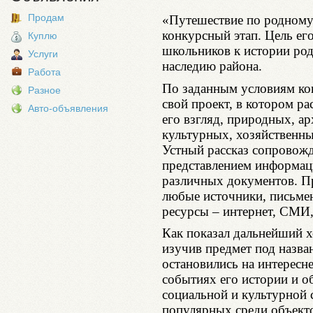
Продам
«Путешествие по родному 
конкурсный этап. Цель ег
Куплю
школьников к истории род
Услуги
наследию района.
Работа
По заданным условиям ко
Разное
свой проект, в котором ра
Авто-объявления
его взгляд, природных, 
культурных, хозяйственны
Устный рассказ сопровожд
представлением информаци
различных документов. Пр
любые источники, письме
ресурсы – интернет, СМИ,
Как показал дальнейший х
изучив предмет под назва
остановились на интересн
событиях его истории и о
социальной и культурной 
популярных среди объект