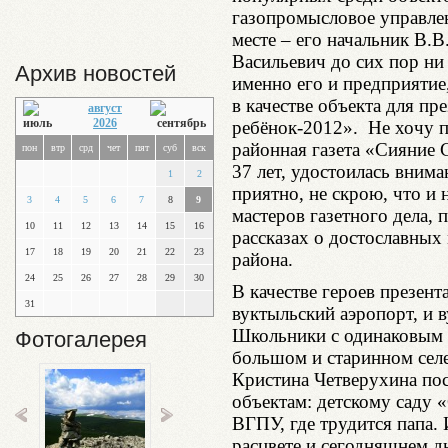
газопромысловое управлен
месте – его начальник В.
Васильевич до сих пор ни 
Архив новостей
именно его и предприятие
в качестве объекта для п
август
2026
ребёнок-2012». Не хочу п
районная газета «Сияние 
пон
втр
срд
чет
пят
суб
вск
37 лет, удостоилась внима
1
2
приятно, не скрою, что и 
3
4
5
6
7
8
9
мастеров газетного дела,
10
11
12
13
14
15
16
рассказах о достославных
17
18
19
20
21
22
23
района.
24
25
26
27
28
29
30
В качестве героев презен
31
вуктыльский аэропорт, и в
Школьники с одинаковым т
Фотогалерея
большом и старинном селе
Кристина Четверухина по
объектам: детскому саду «
ВГПУ, где трудится папа. 
расцвете и сегодняшнем д