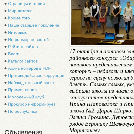
Страницы истории
Мир детства
Кроме того
Наше старшее поколение
Интервью
Информер новостей
Рейтинг сайтов
17 октября в актовом за
Блоги
районного конкурса «Ода
Каталог сайтов
началось представлением
Архив номеров в PDF
которых – педагоги и шк
Противодействие коррупции
героев на сцену позволил
Наблюдательный совет
девять. Самых-самых, умн
Прямая линия
выбрали школы из числа 
конкурсантов представил
Молодёжный клуб
Ирина Шаповалова и Кри
Прокурор информирует
школа №2: Дарья Шарко, 
По республике
Эллина Громина. Дутовск
рядов Веронику Шелковую
Мартюшеву.
Объявления