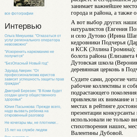
занимает важнейшее место
города и района, а также 
все фотографии
А вот выбор других наши
Интервью
натуралистов (Евгения По
и село Дутово (Ирина Ша
Ольга Микушева: "Отказаться от
услуг регионального оператора
кедровники Подчерья (Да
невозможно"
и КСК (Эллина Громина); 
"Искоренить наркоманию не
болота района (Елизавета
получится"
Дутовская школа (Вероник
"БезОпасный Новый год"
деревянная церковь в По
Эдуард Аверин: "От
профессионализма юристов
Судите сами, дорогие чита
зависит успешность защиты прав
граждан"
рабочие коллективы и соб
Дмитрий Березин: "В Коми будет
подрастающего поколения,
создан центр общественного
привлекли их внимание и з
здоровья"
местах в рейтинге достоян
Юлия Пасынкова: Прежде всего,
надо вызвать ребенка на
презентации конкурсанты 
откровенный разговор
использовали не только в
Не кочегары мы, не плотники...
стихотворения наших, мес
15 лет на службе людям
Валентины Дубовой.