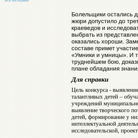
Все интервью
Болельщики остались д
жюри допустило до тре
краеведов и исследоват
выбрать из представле
оказались хороши. Зам
составе примет участи
«Умники и умницы». И т
труднейшем бою, доказ
плане обладания знани
Для справки
Цель конкурса - выявлени
талантливых детей – обу
учреждений муниципально
выявление творческого по
детей, формирование у ни
интеллектуальной деятель
исследовательской, проект