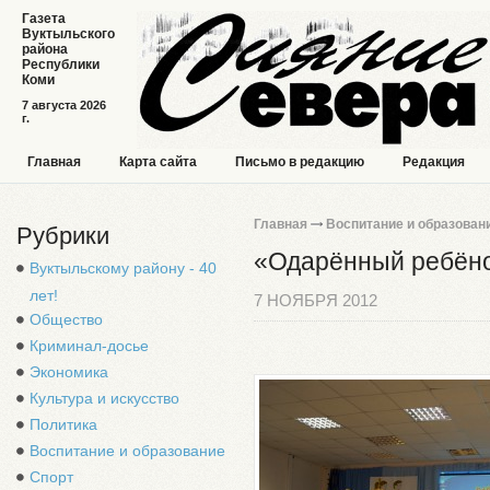
Газета
Вуктыльского
района
Республики
Коми
7 августа 2026
г.
Главная
Карта сайта
Письмо в редакцию
Редакция
Главная
Воспитание и образован
Рубрики
«Одарённый ребёнок
Вуктыльскому району - 40
лет!
7 НОЯБРЯ 2012
Общество
Криминал-досье
Экономика
Культура и искусство
Политика
Воспитание и образование
Спорт