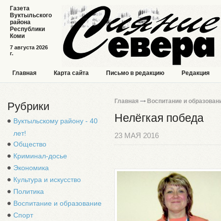
Газета
Вуктыльского
района
Республики
Коми
7 августа 2026
г.
Главная
Карта сайта
Письмо в редакцию
Редакция
Главная
Воспитание и образован
Рубрики
Нелёгкая победа
Вуктыльскому району - 40
лет!
23 МАЯ 2016
Общество
Криминал-досье
Экономика
Культура и искусство
Политика
Воспитание и образование
Спорт