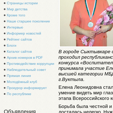
Страницы истории
Мир детства
Кроме того
Наше старшее поколение
Интервью
Информер новостей
Рейтинг сайтов
Блоги
В городе Сыктывкаре с
Каталог сайтов
проходил республиканс
Архив номеров в PDF
конкурса «Воспитатель
Противодействие коррупции
принимала участие Е
Наблюдательный совет
высшей категории МБ
Прямая линия
г.Вуктыла.
Молодёжный клуб
Елена Леонидовна стал
Прокурор информирует
умение видеть мир гла
По республике
этапа Всероссийского к
Борьба была честной и
Объявления
досталась нелегко. Нуж