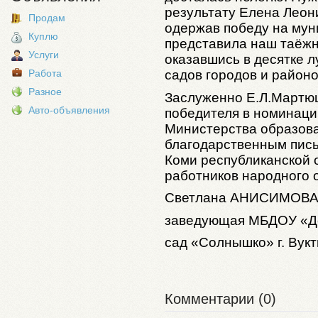
результату Елена Леон
Продам
одержав победу на мун
Куплю
представила наш таёжн
Услуги
оказавшись в десятке 
садов городов и районо
Работа
Разное
Заслуженно Е.Л.Мартю
Авто-объявления
победителя в номинаци
Министерства образова
благодарственным пись
Коми республиканской
работников народного 
Светлана
АНИСИМОВ
заведующая МБДОУ «Д
сад «Солнышко» г. Ву
Комментарии (0)