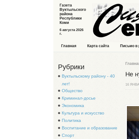
Газета
Вуктыльского
района
Республики
Коми
6 августа 2026
г.
Главная
Карта сайта
Письмо в
Главна
Рубрики
Не н
Вуктыльскому району - 40
лет!
16 ЯНВА
Общество
Криминал-досье
Экономика
Культура и искусство
Политика
Воспитание и образование
Спорт