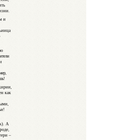
ить
изни.
м и
льница
о
ию
рители
и
мер,
ишь!
кирии,
ен как
выми,
ьи!
к). А
роде,
тери –