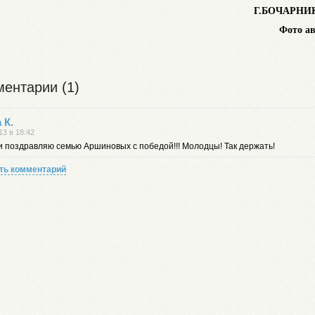
Г.БОЧАРНИ
Фото а
ентарии (1)
 К.
13 в 18:42
и поздравляю семью Аршиновых с победой!!! Молодцы! Так держать!
ть комментарий