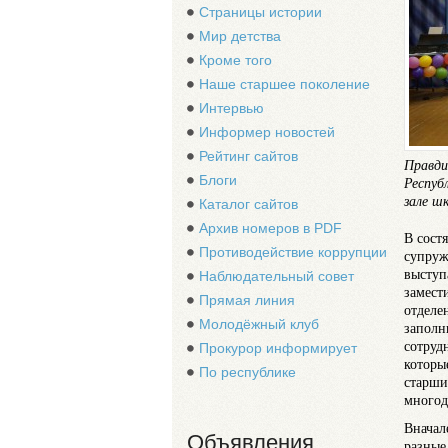
Страницы истории
Мир детства
Кроме того
Наше старшее поколение
Интервью
Информер новостей
Рейтинг сайтов
Правди
Блоги
Респуб
зале ш
Каталог сайтов
Архив номеров в PDF
В сост
Противодействие коррупции
супруж
выступ
Наблюдательный совет
замест
Прямая линия
отделе
Молодёжный клуб
заполн
сотруд
Прокурор информирует
которы
По республике
старши
многод
Вначал
Объявления
разные