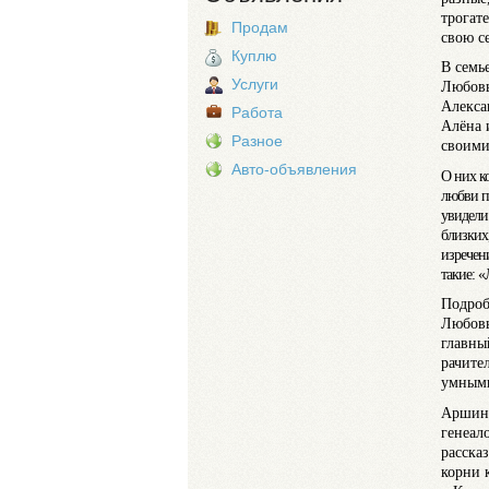
трогат
Продам
свою с
Куплю
В семь
Услуги
Любовь
Алекса
Работа
Алёна 
Разное
своими
Авто-объявления
О них к
любви п
увидели
близких
изречен
такие: 
Подроб
Любовь
главны
рачите
умными
Аршино
генеал
расска
корни 