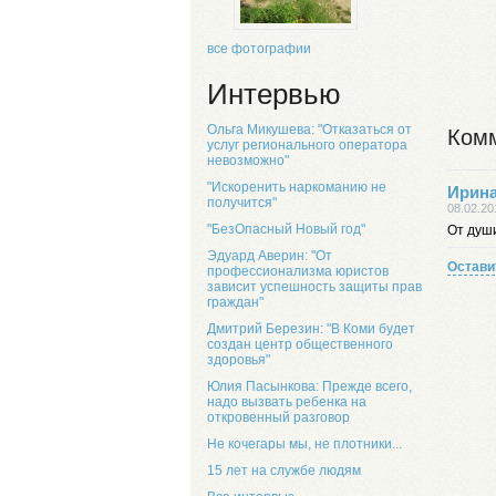
все фотографии
Интервью
Ольга Микушева: "Отказаться от
Комм
услуг регионального оператора
невозможно"
"Искоренить наркоманию не
Ирина
получится"
08.02.20
"БезОпасный Новый год"
От душ
Эдуард Аверин: "От
Остави
профессионализма юристов
зависит успешность защиты прав
граждан"
Дмитрий Березин: "В Коми будет
создан центр общественного
здоровья"
Юлия Пасынкова: Прежде всего,
надо вызвать ребенка на
откровенный разговор
Не кочегары мы, не плотники...
15 лет на службе людям