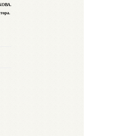
КОВА.
втора.