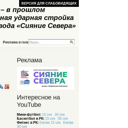
ВЕРСИЯ ДЛЯ СЛАБОВИДЯЩИХ
– в прошлом
ная ударная стройка
вода «Сияние Севера»
Реклама в газете
Реклама на сайте
Реклама
Интересное на
YouTube
Мини-футбол:
15 сек
30 сек
Баскетбол в РК:
15 сек
30 сек
Фитнес в РК:
Ежова 15 сек
Ежова
30 сек