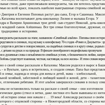
ельные стихи, даже приплясывали конкурсанты, так им хотелось представ
емью во всей красе, показать наиболее выигрышные стороны семейной ж
е Дмитрия и Евгении Поповых растут два сына, Егор и Сашенька. Макси
 Каталовы воспитывают дочь-школьницу Лилию и малыша Егора. У
ндра и Валерии Аршиновых трое детей: сын-студент Николай, дочь-шко
и младший сынок Алёшенька. Все три семьи благополучные, дружные, с
 традициями и историями.
онкурсанты рассказали на этапе, названном «Семейный альбом». Поповы свою истор
редставили в снимках, под музыку к кинофильму 70-х годов «Ромео и Джульетта»: з
 супругов в детстве и повзрослевших, на свадебных снимках и в кругу семьи, родных 
, с детьми на руках и на природе. В финале своеобразного видеофильма прозвучали
ия и душевные слова о незыблемости семейных устоев, о бесконечности любви, напри
«Любовь существует взаимная, честная, настоящая, на всю жизнь». И этим словам вер
но о своей семье рассказали и Каталовы: Максим родился и вырос в Баш
 – в Вуктыле, здесь и встретились, и создали семью. Папа был представл
й в семье, надежда и опора для жены и детей, мама – хлебосольной,
льной хозяйкой, заботливой и любящей мамой и женой, дети – талантли
, отличными ребятами. И этот альбом завершился словами в пользу сем
вы не остановились только на рассказе о своей семье – они изготовили
огическое древо (ствол и ветки, даже листики его были вывязаны из нито
з об истории семьи они начали с … 19 века! Александр рассказал о своём 
которого с отцовской стороны – в Нижегородской области, со стороны ма