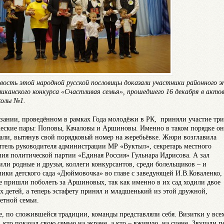
вость этой народной русской пословицы доказали участники районного 
ликанского конкурса «Счастливая семья», прошедшего 16 декабря в акто
колы №1.
язании, проведённом в рамках Года молодёжи в РК, приняли участие три
еские пары: Поповы, Качаловы и Аршиновы. Именно в таком порядке он
али, вытянув свой порядковый номер на жеребьёвке. Жюри возглавила
итель руководителя администрации МР «Вуктыл», секретарь местного
ния политической партии «Единая Россия» Гульнара Идрисова. А зал
или родные и друзья, коллеги конкурсантов, среди болельщиков – и
ники детского сада «Дюймовочка» во главе с заведующей И.В.Коваленко,
е пришли поболеть за Аршиновых, так как именно в их сад ходили двое
х детей, а теперь эстафету принял и младшенький из этой дружной,
етной семьи.
е, по сложившейся традиции, команды представляли себя. Визитки у все
, кто показал свою семью на экране, а кто – вживую, на сцене. Звучали п