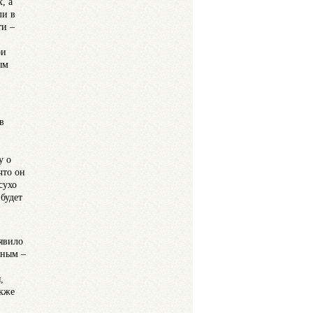
, а
ли в
ти –
ои
ым
в
у о
что он
сухо
 будет
явило
яным –
,
акже