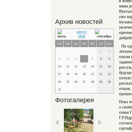
в Коми
мама р
Вуктыл
уже ко
Архив новостей
музыка
увлече
август
причин
2026
добре
пон
втр
срд
чет
пят
суб
вск
На одн
лёгким
1
2
папам 
3
4
5
6
7
8
9
задани
рассуж
10
11
12
13
14
15
16
будуще
17
18
19
20
21
22
23
почувст
24
25
26
27
28
29
30
расска
отцом,
31
прошес
Фотогалерея
Пока п
о своё
семья 
Г.Р.Ид
соглас
сертиф