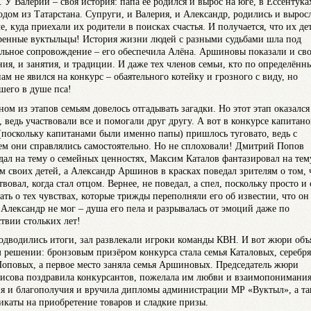
. У Валерии – своя история: папа её родился и вырос на юге, в Ессентуках
одом из Татарстана. Супруги, и Валерия, и Александр, родились и вырос
е, куда приехали их родители в поисках счастья. И получается, что их де
ренные вуктыльцы! История жизни людей с разными судьбами шла под
льное сопровождение – его обеспечила Алёна. Аршиновы показали и св
ния, и занятия, и традиции. И даже тех членов семьи, кто по определённ
ам не явился на конкурс – обаятельного котейку и грозного с виду, но
йшего в душе пса!
ом из этапов семьям довелось отгадывать загадки. Но этот этап оказался
, ведь участвовали все и помогали друг другу. А вот в конкурсе капитано
(поскольку капитанами были именно папы) пришлось туговато, ведь с
ем они справлялись самостоятельно. Но не сплоховали! Дмитрий Попов
дал на тему о семейных ценностях, Максим Каталов фантазировал на тем
м своих детей, а Александр Аршинов в красках поведал зрителям о том, 
вовал, когда стал отцом. Вернее, не поведал, а спел, поскольку просто и 
зать о тех чувствах, которые трижды переполняли его об известии, что он
 Александр не мог – душа его пела и разрывалась от эмоций даже по
твии стольких лет!
одводились итоги, зал развлекали игроки команды КВН. И вот жюри объ
м решении: бронзовым призёром конкурса стала семья Каталовых, серебр
Поповых, а первое место заняла семья Аршиновых. Председатель жюри
рисова поздравила конкурсантов, пожелала им любви и взаимопонимания
ия и благополучия и вручила дипломы администрации МР «Вуктыл», а т
икаты на приобретение товаров и сладкие призы.