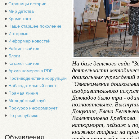
Страницы истории
Мир детства
Кроме того
Наше старшее поколение
Интервью
Информер новостей
Рейтинг сайтов
Блоги
На базе детского сада "З
Каталог сайтов
деятельности методичес
Архив номеров в PDF
дошкольных учреждений г
Противодействие коррупции
"Ознакомление дошкольни
Наблюдательный совет
изобразительного искусс
Прямая линия
Докладов было три - один
Молодёжный клуб
познавательнее. Выступи
Прокурор информирует
Докукина, Елена Евгеньев
По республике
Валентиновна Хребтова.
натюрморт, пейзаж и п
книжная графика на прим
Объявления
представителей в этой об