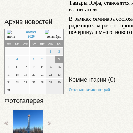
Тамары Юфа, становятся 
воспитателя.
В рамках семинара состо
Архив новостей
радеющих за разносторонн
почерпнули много нового 
август
2026
пон
втр
срд
чет
пят
суб
вск
1
2
3
4
5
6
7
8
9
10
11
12
13
14
15
16
17
18
19
20
21
22
23
Комментарии (0)
24
25
26
27
28
29
30
Оставить комментарий
31
Фотогалерея