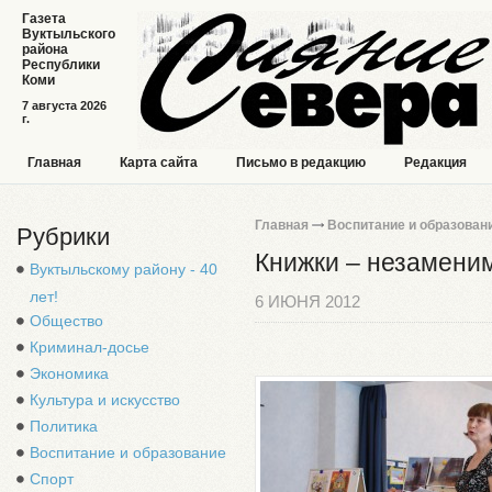
Газета
Вуктыльского
района
Республики
Коми
7 августа 2026
г.
Главная
Карта сайта
Письмо в редакцию
Редакция
Главная
Воспитание и образован
Рубрики
Книжки – незамени
Вуктыльскому району - 40
лет!
6 ИЮНЯ 2012
Общество
Криминал-досье
Экономика
Культура и искусство
Политика
Воспитание и образование
Спорт