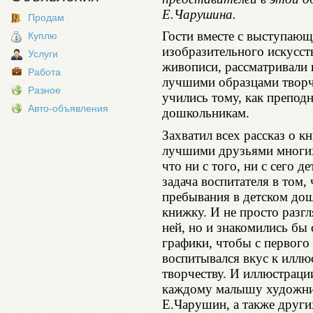
Е.Чарушина.
Продам
Гости вместе с выступающ
Куплю
изобразительного искусст
Услуги
живописи, рассматривали
Работа
лучшими образцами творч
Разное
учились тому, как преподн
Авто-объявления
дошкольникам.
Захватил всех рассказ о 
лучшими друзьями многих
что ни с того, ни с сего д
задача воспитателя в том
пребывания в детском д
книжку. И не просто разгл
ней, но и знакомились бы
графики, чтобы с первого 
воспитывался вкус к иллю
творчеству. И иллюстраци
каждому малышу художнико
Е.Чарушин, а также други