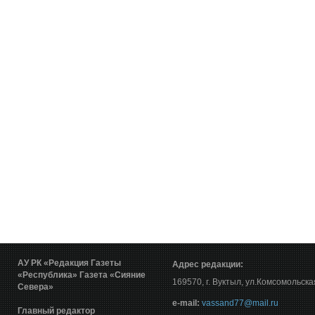
АУ РК «Редакция Газеты
Адрес редакции:
«Республика»
Газета «Сияние
169570, г. Вуктыл, ул.Комсомольска
Севера»
е-mail:
vassand77@mail.ru
Главный редактор