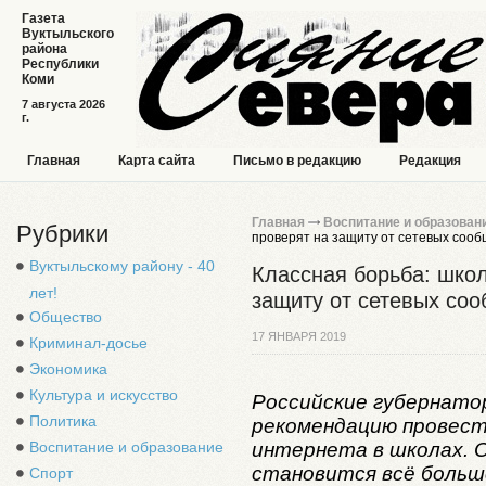
Газета
Вуктыльского
района
Республики
Коми
7 августа 2026
г.
Главная
Карта сайта
Письмо в редакцию
Редакция
Главная
Воспитание и образован
Рубрики
проверят на защиту от сетевых соо
Вуктыльскому району - 40
Классная борьба: шко
лет!
защиту от сетевых со
Общество
17 ЯНВАРЯ 2019
Криминал-досье
Экономика
Культура и искусство
Российские губернато
Политика
рекомендацию провест
интернета в школах. 
Воспитание и образование
становится всё больш
Спорт