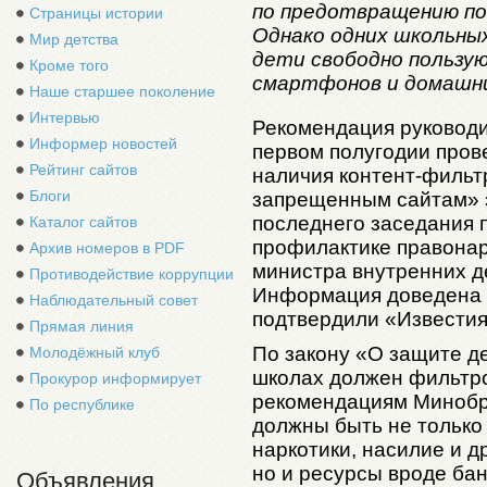
по предотвращению по
Страницы истории
Однако одних школьны
Мир детства
дети свободно пользу
Кроме того
смартфонов и домашн
Наше старшее поколение
Интервью
Рекомендация руководи
Информер новостей
первом полугодии пров
Рейтинг сайтов
наличия контент-фильт
Блоги
запрещенным сайтам» 
последнего заседания 
Каталог сайтов
профилактике правонар
Архив номеров в PDF
министра внутренних д
Противодействие коррупции
Информация доведена 
Наблюдательный совет
подтвердили «Известия
Прямая линия
По закону «О защите д
Молодёжный клуб
школах должен фильтро
Прокурор информирует
рекомендациям Минобр
По республике
должны быть не только
наркотики, насилие и 
но и ресурсы вроде ба
Объявления