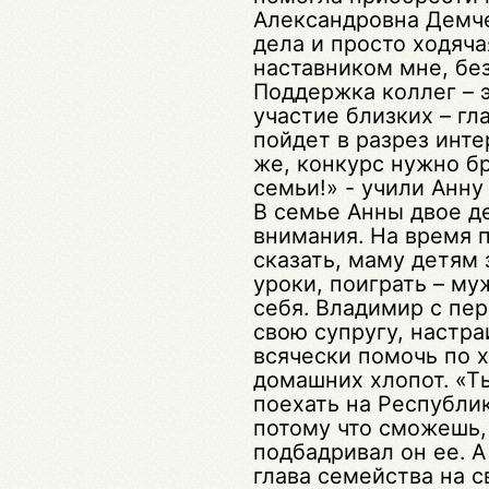
Александровна Демче
дела и просто ходяча
наставником мне, бе
Поддержка коллег – 
участие близких – гл
пойдет в разрез инте
же, конкурс нужно бр
семьи!» - учили Анну
В семье Анны двое д
внимания. На время 
сказать, маму детям 
уроки, поиграть – му
себя. Владимир с пе
свою супругу, настра
всячески помочь по 
домашних хлопот. «Т
поехать на Республик
потому что сможешь, 
подбадривал он ее. А
глава семейства на 