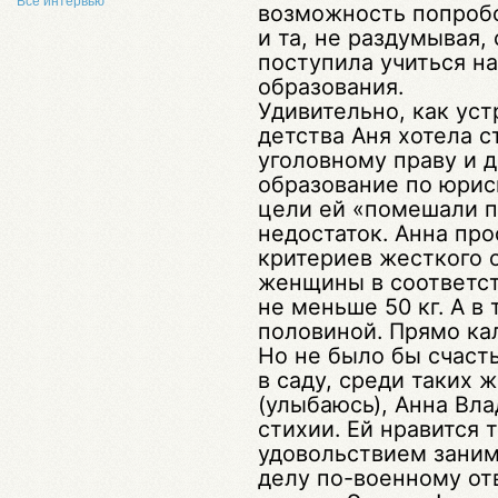
Все интервью
возможность попробо
и та, не раздумывая,
поступила учиться н
образования.
Удивительно, как уст
детства Аня хотела с
уголовному праву и 
образование по юрис
цели ей «помешали п
недостаток. Анна про
критериев жесткого 
женщины в соответст
не меньше 50 кг. А в
половиной. Прямо ка
Но не было бы счасть
в саду, среди таких 
(улыбаюсь), Анна Вл
стихии. Ей нравится т
удовольствием заним
делу по-военному от