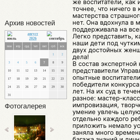
же воспитатели, как и
точнее, что ничего в
мастерства страшног
нет. Она вдохнула в 
Архив новостей
поддерживала на вс
август
Легко представить, к
2026
наши дети под чутки
пон
втр
срд
чет
пят
суб
вск
двух достойных женщ
1
2
дела!
В состав экспертной
3
4
5
6
7
8
9
представители Управ
10
11
12
13
14
15
16
опытные воспитатели
17
18
19
20
21
22
23
победители конкурса
24
25
26
27
28
29
30
лет. На их суд в теч
31
разное: мастер-клас
импровизация, творче
Фотогалерея
умение увлечь целую
отдельно каждого ре
приложить немало ус
заняла много времен
багажа знаний и лич