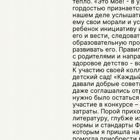
тепло. «Это мое! - в
гордостью признаетс
нашем деле услышать
ему свои морали и ус
ребенок инициативу 
его и вести, следова
образовательную про
развивать его. Прави
с родителями и напр
здоровое детство - в
К участию своей колл
детский сад! «Кажды
давали добрые советы
даже соглашались от
нужно было остаться 
участие в конкурсе 
затраты. Порой прих
литературу, глубже и
нормы и стандарты ФГ
которым я пришла на
помогла приобрести