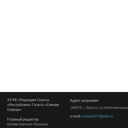
АУ РК «Редакция Газеты
Адрес редакции:
«Республика»
Газета «Сияние
169570, г. Вуктыл, ул.Комсомольска
Севера»
е-mail:
vassand77@mail.ru
Главный редактор
Шлёма Евгения Юрьевна