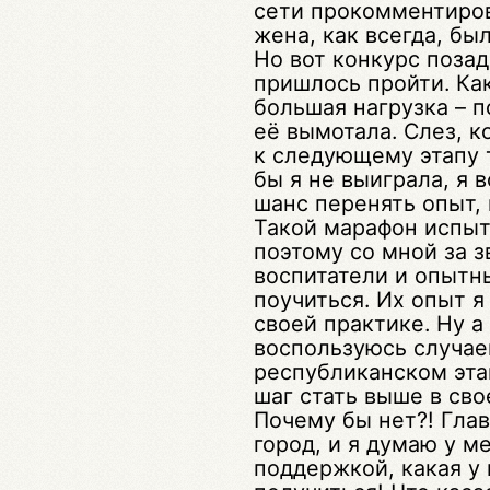
сети прокомментиров
жена, как всегда, бы
Но вот конкурс позад
пришлось пройти. Как
большая нагрузка – п
её вымотала. Слез, к
к следующему этапу 
бы я не выиграла, я 
шанс перенять опыт, 
Такой марафон испыт
поэтому со мной за 
воспитатели и опытны
поучиться. Их опыт я
своей практике. Ну а
воспользуюсь случае
республиканском эта
шаг стать выше в св
Почему бы нет?! Гла
город, и я думаю у м
поддержкой, какая у 