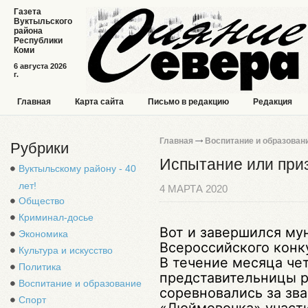
Газета
Вуктыльского
района
Республики
Коми
6 августа 2026
г.
Главная
Карта сайта
Письмо в редакцию
Редакция
Главная
Воспитание и образован
Рубрики
Испытание или при
Вуктыльскому району - 40
лет!
4 МАРТА 2020
Общество
Криминал-досье
Вот и завершился му
Экономика
Всероссийского конку
Культура и искусство
В течение месяца че
Политика
представительницы р
Воспитание и образование
соревновались за зва
Спорт
«Дюймовочка» участи