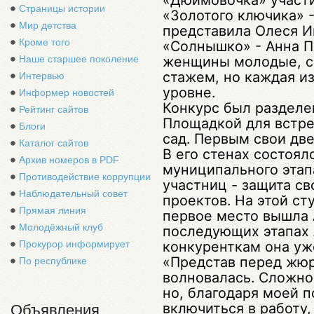
Страницы истории
«Золотого ключика» 
Мир детства
представила Олеся И
Кроме того
«Солнышко» - Анна П
женщины молодые, с
Наше старшее поколение
стажем, но каждая и
Интервью
уровне.
Информер новостей
Конкурс был разделен
Рейтинг сайтов
Площадкой для встре
Блоги
сад. Первым свои дв
Каталог сайтов
В его стенах состоя
Архив номеров в PDF
муниципального этап
Противодействие коррупции
участниц - защита с
Наблюдательный совет
проектов. На этой ст
Прямая линия
первое место вышла 
Молодёжный клуб
последующих этапах
конкуренткам она уж
Прокурор информирует
«Представ перед жюр
По республике
волновалась. Сложно
но, благодаря моей п
включиться в работу,
Объявления