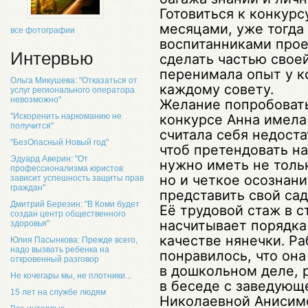
Готовиться к конкур
месяцами, уже тогда
все фотографии
воспитанниками прое
Интервью
сделать частью свое
перенимала опыт у к
Ольга Микушева: "Отказаться от
каждому совету.
услуг регионального оператора
невозможно"
Желание попробовать
конкурсе Анна имела 
"Искоренить наркоманию не
получится"
считала себя недоста
"БезОпасный Новый год"
чтоб претендовать на
Эдуард Аверин: "От
нужно иметь не толь
профессионализма юристов
но и четкое осознани
зависит успешность защиты прав
граждан"
представить свой са
Дмитрий Березин: "В Коми будет
Её трудовой стаж в с
создан центр общественного
насчитывает порядка 
здоровья"
качестве нянечки. Ра
Юлия Пасынкова: Прежде всего,
надо вызвать ребенка на
понравилось, что он
откровенный разговор
в дошкольном деле, 
Не кочегары мы, не плотники...
в беседе с заведующ
15 лет на службе людям
Николаевной Анисимо