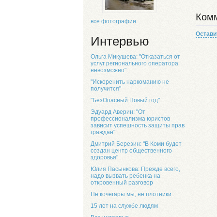
Комм
все фотографии
Остави
Интервью
Ольга Микушева: "Отказаться от
услуг регионального оператора
невозможно"
"Искоренить наркоманию не
получится"
"БезОпасный Новый год"
Эдуард Аверин: "От
профессионализма юристов
зависит успешность защиты прав
граждан"
Дмитрий Березин: "В Коми будет
создан центр общественного
здоровья"
Юлия Пасынкова: Прежде всего,
надо вызвать ребенка на
откровенный разговор
Не кочегары мы, не плотники...
15 лет на службе людям