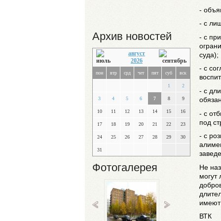
- объ
- с ли
Архив новостей
- с п
огран
август
суда);
2026
- с со
пон
втр
срд
чет
пят
суб
вск
воспи
1
2
- с д
обязан
3
4
5
6
7
8
9
10
11
12
13
14
15
16
- с о
под ст
17
18
19
20
21
22
23
- с ро
24
25
26
27
28
29
30
алимен
31
заведе
Фотогалерея
Не наз
могут 
добров
длител
имеют 
ВТК