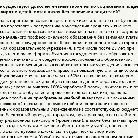
ие существуют дополнительные гарантии по социальной подд
-сирот и детей, оставшихся без попечения родителей?
чень гарантий довольно широк, в том числе это: право на обучение
 по подготовке к поступлению в учреждения среднего и высшего
ссионального образования без взимания платы; право на получен
о начального профессионального образования без взимания платы
на полное государственное обеспечение и дополнительные гарант
ния образовательного учреждения, в том числе после 23 лет, при
и, что это очная форма обучения в государственных образователь
дениях начального и среднего профессионального образования,
арственных и муниципальных образовательных учреждениях высше
ссионального образования; право на повышенную стипендию, раз
ой увеличивается не менее чем на 50% по сравнению с размером
ндии, установленной для обучающихся в данном образовательном
ении; право на выплату 100% заработной платы, начисленной в п
одственного обучения и производственной практики; право на
дное пособие на приобретение учебной литературы и письменных
лежностей в размере трехмесячной стипендии за счет средств,
енных образовательным учреждениям из соответствующих бюджето
на бесплатный проезд на городском, пригородном, в сельской мес
нутрирайонном транспорте (кроме такси), а также бесплатный прое
аз в год к месту жительства и обратно к месту учебы; право на
тавление путевки в школьные и студенческие спортивно-
вительные лагеря (базы) труда и отдыха, в санаторно-курортные