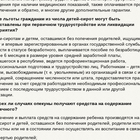
ения при наличии медицинских показаний, также оплачивается про
лечения и обратно, и многие другие дополнительные гарантии.
ие льготы гражданам из числа детей-сирот могут быть
ставлены при первичном трудоустройстве или ликвидации
риятия?
ям-сиротам и детям, оставшимся без попечения родителей, ищущи
 и впервые зарегистрированным в органах государственной служб
сти в статусе безработного, выплачивается пособие по безработиц
е 6 месяцев в размере уровня средней заработной платы,
вшегося в республике, ведется профориентационная работа,
сиональная подготовка и трудоустройство лиц. Работникам – детя
м, высвобождаемым (т. е. увольняемым) из организаций в связи с 
ацией, сокращением численности или штата, предоставляется пра
ечение за счет средств работодателя необходимым профессионал
нием с последующим трудоустройством в данной или другой
зации.
всех ли случаях опекуны получают средства на содержание
ечного?
ачение и выплата средств на содержание ребенка производятся на
сирот и детей, оставшихся без попечения родителей, родители ко
стны или не в состоянии лично осуществлять их воспитание в связи
мертью родителей;