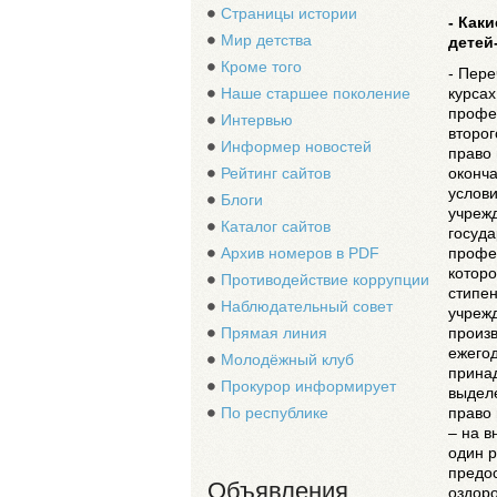
Страницы истории
- Как
Мир детства
детей
Кроме того
- Пере
курсах
Наше старшее поколение
профе
Интервью
второг
Информер новостей
право 
оконча
Рейтинг сайтов
услови
Блоги
учреж
Каталог сайтов
госуд
профе
Архив номеров в PDF
котор
Противодействие коррупции
стипе
Наблюдательный совет
учрежд
произв
Прямая линия
ежего
Молодёжный клуб
принад
Прокурор информирует
выдел
право 
По республике
– на в
один р
предос
Объявления
оздоро