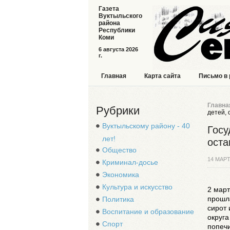
Газета
Вуктыльского
района
Республики
Коми
6 августа 2026
г.
Главная
Карта сайта
Письмо в
Главна
Рубрики
детей,
Вуктыльскому району - 40
Госу
лет!
оста
Общество
14 МАРТ
Криминал-досье
Экономика
Культура и искусство
2 мар
прошла
Политика
сирот 
Воспитание и образование
округа
Спорт
попеч