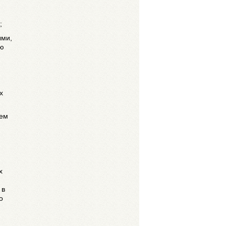
;
ыми,
ию
х
ием
х
 в
о