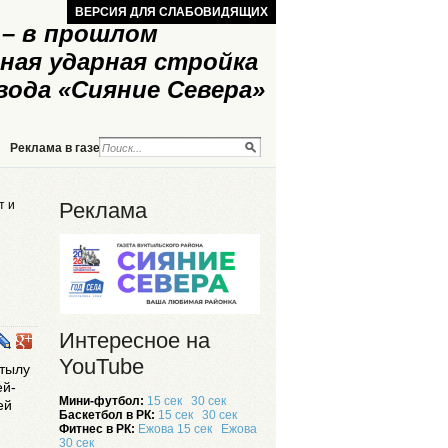
ВЕРСИЯ ДЛЯ СЛАБОВИДЯЩИХ
– в прошлом
ная ударная стройка
вода «Сияние Севера»
Реклама в газете
Реклама на сайте
т и
Реклама
Интересное на
YouTube
ктылу
ей-
Мини-футбол:
15 сек
30 сек
ей
Баскетбол в РК:
15 сек
30 сек
Фитнес в РК:
Ежова 15 сек
Ежова
30 сек