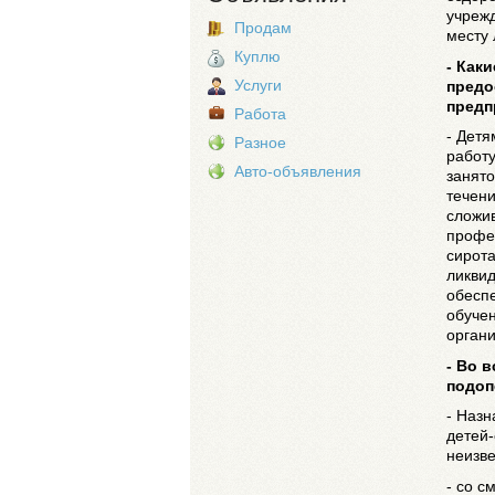
учрежд
Продам
месту 
Куплю
- Как
Услуги
предо
предп
Работа
- Дет
Разное
работу
Авто-объявления
занято
течени
сложи
профес
сирота
ликвид
обесп
обуче
органи
- Во 
подоп
- Назн
детей-
неизве
- со с