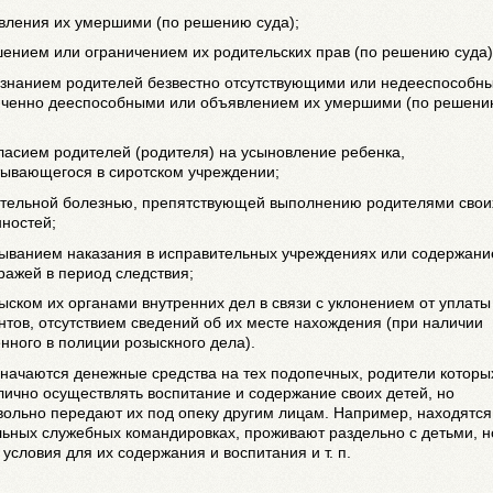
явления их умершими (по решению суда);
шением или ограничением их родительских прав (по решению суда)
ризнанием родителей безвестно отсутствующими или недееспособн
иченно дееспособными или объявлением их умершими (по решен
гласием родителей (родителя) на усыновление ребенка,
тывающегося в сиротском учреждении;
лительной болезнью, препятствующей выполнению родителями свои
ностей;
тбыванием наказания в исправительных учреждениях или содержан
ражей в период следствия;
зыском их органами внутренних дел в связи с уклонением от уплаты
тов, отсутствием сведений об их месте нахождения (при наличии
нного в полиции розыскного дела).
начаются денежные средства на тех подопечных, родители которы
лично осуществлять воспитание и содержание своих детей, но
ольно передают их под опеку другим лицам. Например, находятся
ьных служебных командировках, проживают раздельно с детьми, н
условия для их содержания и воспитания и т. п.