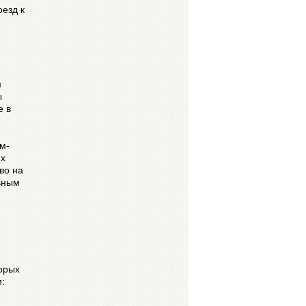
езд к
м
ы
е в
м-
их
во на
ьным
торых
: