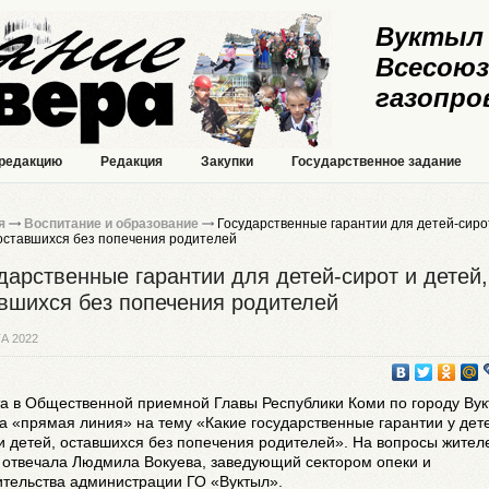
Вуктыл 
Всесоюз
газопро
 редакцию
Редакция
Закупки
Государственное задание
я
Воспитание и образование
Государственные гарантии для детей-сиро
 оставшихся без попечения родителей
дарственные гарантии для детей-сирот и детей,
вшихся без попечения родителей
А 2022
та в Общественной приемной Главы Республики Коми по городу Ву
 «прямая линия» на тему «Какие государственные гарантии у дет
и детей, оставшихся без попечения родителей». На вопросы жител
 отвечала Людмила Вокуева, заведующий сектором опеки и
ительства администрации ГО «Вуктыл».