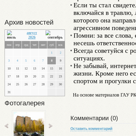
Если ты стал свидете
включайся в травлю, 
которого она направ
Архив новостей
агрессивном поведени
август
Помни: за все слова,
2026
несешь ответственно
пон
втр
срд
чет
пят
суб
вск
Всегда советуйся с р
1
2
ситуациях.
3
4
5
6
7
8
9
Не забывай, интернет
10
11
12
13
14
15
16
жизни. Кроме него е
17
18
19
20
21
22
23
спортом и прогулки с
24
25
26
27
28
29
30
31
На основе материалов ГАУ Р
Фотогалерея
Комментарии (0)
Оставить комментарий