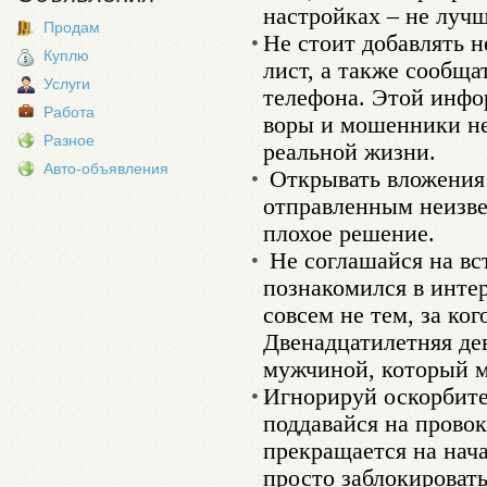
настройках – не лучш
Продам
Не стоит добавлять н
Куплю
лист, а также сообща
Услуги
телефона. Этой инфо
Работа
воры и мошенники не
Разное
реальной жизни.
Авто-объявления
Открывать вложения 
отправленным неизве
плохое решение.
Не соглашайся на вс
познакомился в интер
совсем не тем, за ког
Двенадцатилетняя де
мужчиной, который м
Игнорируй оскорбите
поддавайся на прово
прекращается на нач
просто заблокировать