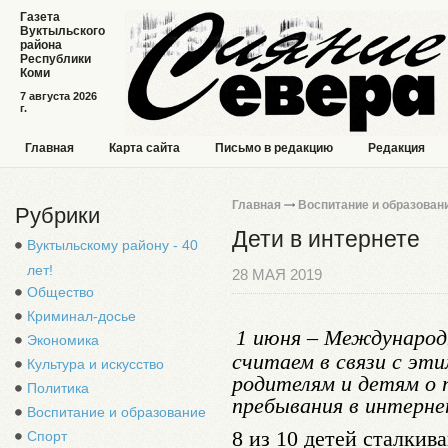
Газета
Вуктыльского
района
Республики
Коми
7 августа 2026
г.
Главная
Карта сайта
Письмо в редакцию
Редакция
Главная
Воспитание и образован
Рубрики
Дети в интернете
Вуктыльскому району - 40
лет!
28 МАЯ 2019
Общество
Криминал-досье
1 июня – Международ
Экономика
считаем в связи с эт
Культура и искусство
родителям и детям о 
Политика
пребывания в интерне
Воспитание и образование
8 из 10 детей сталкив
Спорт