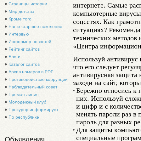
Страницы истории
интернете. Самые рас
Мир детства
компьютерные вирусы 
Кроме того
соцсетях. Как грамотн
Наше старшее поколение
ситуациях? Рекоменда
Интервью
технических методов 
Информер новостей
«Центра информацион
Рейтинг сайтов
Блоги
Используй антивирус 
Каталог сайтов
что его следует регул
Архив номеров в PDF
антивирусная защита 
Противодействие коррупции
заходи на сайт, котор
Наблюдательный совет
Бережно относись к 
Прямая линия
них. Используй слож
Молодёжный клуб
и цифр и с количеств
Прокурор информирует
менять пароли раз в 
По республике
пароль для разных ре
Для защиты компьюте
специальные програм
Объявления