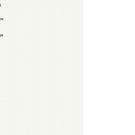
.
ок
ая