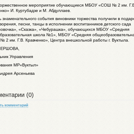
торжественное мероприятие обучающиеся МБОУ «СОШ № 2 им. Г.В
нко» И. Куртубадзе и М. Абдуллаев.
ь знаменательного события виновники торжества получили в подар
ворения, песни, танцы в исполнении воспитанников детского сада
овочка», «Сказка», «Чебурашка», обучающихся МБОУ «Средняя
бразовательная школа №1», МБОУ «Средняя общеобразовательн
№ 2 им. Г.В. Кравченко», Центра внешкольной работы г. Вуктыла.
 ЕРШОВА,
ьник Управления
ования МР«Вуктыл»
Андрея Арсеньева
ентарии (0)
ть комментарий