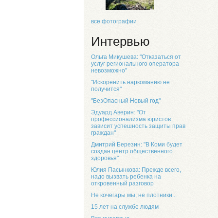
все фотографии
Интервью
Ольга Микушева: "Отказаться от
услуг регионального оператора
невозможно"
"Искоренить наркоманию не
получится"
"БезОпасный Новый год"
Эдуард Аверин: "От
профессионализма юристов
зависит успешность защиты прав
граждан"
Дмитрий Березин: "В Коми будет
создан центр общественного
здоровья"
Юлия Пасынкова: Прежде всего,
надо вызвать ребенка на
откровенный разговор
Не кочегары мы, не плотники...
15 лет на службе людям