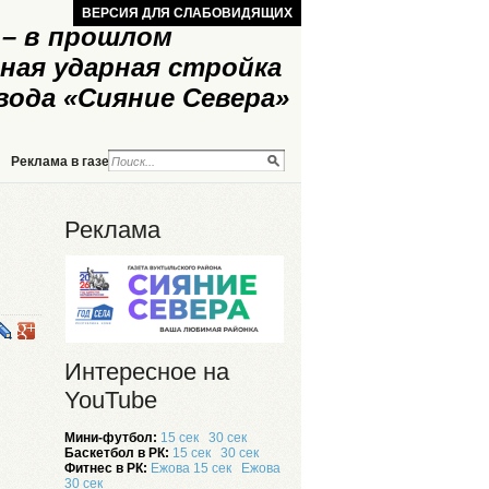
ВЕРСИЯ ДЛЯ СЛАБОВИДЯЩИХ
– в прошлом
ная ударная стройка
вода «Сияние Севера»
Реклама в газете
Реклама на сайте
Реклама
Интересное на
YouTube
Мини-футбол:
15 сек
30 сек
Баскетбол в РК:
15 сек
30 сек
Фитнес в РК:
Ежова 15 сек
Ежова
30 сек