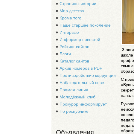
Страницы истории
Мир детства
Кроме того
Наше старшее поколение
Интервью
Информер новостей
Рейтинг сайтов
3 окт
Блоги
школа
профес
Каталог сайтов
свыше 
Архив номеров в PDF
образо
Противодействие коррупции
С при
Наблюдательный совет
«Вукты
Прямая линия
секрет
начал
Молодёжный клуб
Руков
Прокурор информирует
неисся
По республике
со сло
педаго
педаг
образ
Объявления