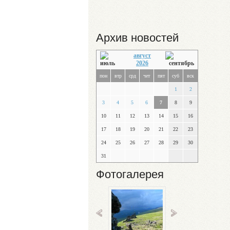
Архив новостей
август
2026
пон
втр
срд
чет
пят
суб
вск
1
2
3
4
5
6
7
8
9
10
11
12
13
14
15
16
17
18
19
20
21
22
23
24
25
26
27
28
29
30
31
Фотогалерея