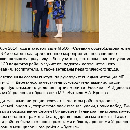
ября 2014 года в актовом зале МБОУ «Средняя общеобразователь
 №1» состоялось торжественное мероприятие, посвященное
сиональному празднику – Дню учителя, в котором приняли участи
120 педагогов района : учителя, педагоги дополнительного
вания, воспитатели, а также ветераны педагогического труда.
ветственным словом выступили руководитель администрации МР
л» С. Р. Деревянко, заместитель руководителя администрации,
арь Вуктыльского отделения партии «Единая Россия» Г.Р. Идрисова
ьник Управления образования МР «Вуктыл» Е.А. Ершова.
одитель администрации пожелал педагогам района здоровья,
каемой энергии, творческого вдохновения, удачи, новых побед. Вм
вами поздравления Сергей Романович и Гульнара Ренатовна вручи
гам почетные грамоты, благодарственные письма и цветы. Также
оги района были отмечены грамотами и благодарностями Управлен
ования муниципального района «Вуктыл».