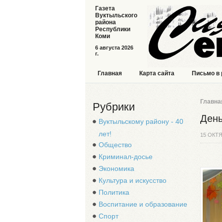
Газета
Вуктыльского
района
Республики
Коми
6 августа 2026
г.
Главная
Карта сайта
Письмо в
Главна
Рубрики
День
Вуктыльскому району - 40
лет!
15 ОКТЯ
Общество
Криминал-досье
Экономика
Культура и искусство
Политика
Воспитание и образование
Спорт