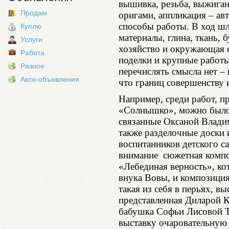
вышивка, резьба, выжигани
Продам
оригами, аппликация – ав
способы работы. В ход шл
Куплю
материалы, глина, ткань, б
Услуги
хозяйство и окружающая с
Работа
поделки и крупные работы
Разное
перечислять смысла нет – 
Авто-объявления
что границ совершенству 
Например, среди работ, п
«Солнышко», можно было 
связанные Оксаной Влади
также разделочные доски 
воспитанников детского 
внимание сюжетная компо
«Лебединая верность», к
внука Вовы, и композиция
такая из себя в перьях, вы
представленная Диларой К
бабушка Софьи Лисовой Т
выставку очаровательную