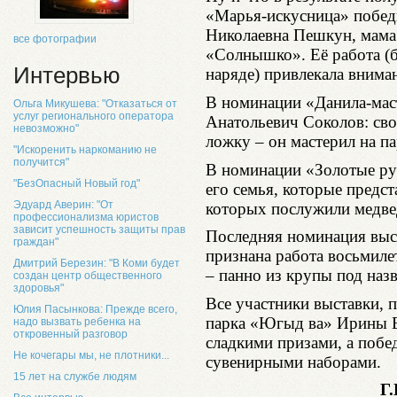
«Марья-искусница» побед
Николаевна Пешкун, мама 
все фотографии
«Солнышко». Её работа (
Интервью
наряде) привлекала вниман
В номинации «Данила-ма
Ольга Микушева: "Отказаться от
услуг регионального оператора
Анатольевич Соколов: св
невозможно"
ложку – он мастерил на п
"Искоренить наркоманию не
получится"
В номинации «Золотые ру
"БезОпасный Новый год"
его семья, которые предс
Эдуард Аверин: "От
которых послужили медвед
профессионализма юристов
зависит успешность защиты прав
Последняя номинация выс
граждан"
признана работа восьмил
Дмитрий Березин: "В Коми будет
– панно из крупы под наз
создан центр общественного
здоровья"
Все участники выставки, 
Юлия Пасынкова: Прежде всего,
парка «Югыд ва» Ирины 
надо вызвать ребенка на
откровенный разговор
сладкими призами, а побе
Не кочегары мы, не плотники...
сувенирными наборами.
15 лет на службе людям
Г