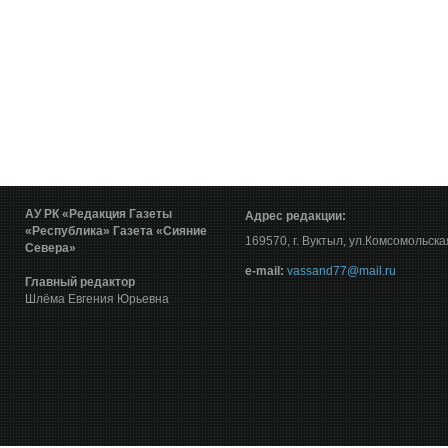
АУ РК «Редакция Газеты
Адрес редакции:
«Республика»
Газета «Сияние
169570, г. Вуктыл, ул.Комсомольска
Севера»
е-mail:
vassand77@mail.ru
Главный редактор
Шлёма Евгения Юрьевна