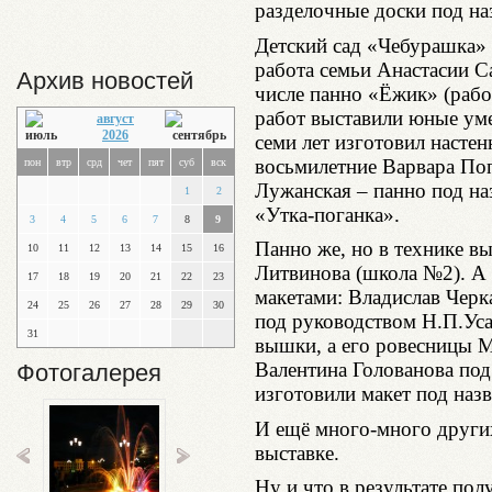
разделочные доски под н
Детский сад «Чебурашка» 
работа семьи Анастасии С
Архив новостей
числе панно «Ёжик» (раб
работ выставили юные ум
август
2026
семи лет изготовил насте
восьмилетние Варвара По
пон
втр
срд
чет
пят
суб
вск
Лужанская – панно под н
1
2
«Утка-поганка».
3
4
5
6
7
8
9
Панно же, но в технике в
10
11
12
13
14
15
16
Литвинова (школа №2). А
17
18
19
20
21
22
23
макетами: Владислав Черка
24
25
26
27
28
29
30
под руководством Н.П.Уса
31
вышки, а его ровесницы М
Валентина Голованова по
Фотогалерея
изготовили макет под наз
И ещё много-много других
выставке.
Ну и что в результате по