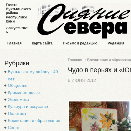
Газета
Вуктыльского
района
Республики
Коми
7 августа 2026
г.
Главная
Карта сайта
Письмо в редакцию
Редакция
Главная
Воспитание и образован
Рубрики
Чудо в перьях и «Ю
Вуктыльскому району - 40
лет!
6 ИЮНЯ 2012
Общество
Криминал-досье
Экономика
Культура и искусство
Политика
Воспитание и образование
Спорт