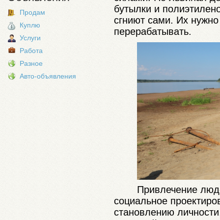
бутылки и полиэтилено
Продам
сгниют сами. Их нужно
Куплю
перерабатывать.
Услуги
Работа
Разное
Авто-объявления
Привлечение люде
социальное проектиро
становлению личности,