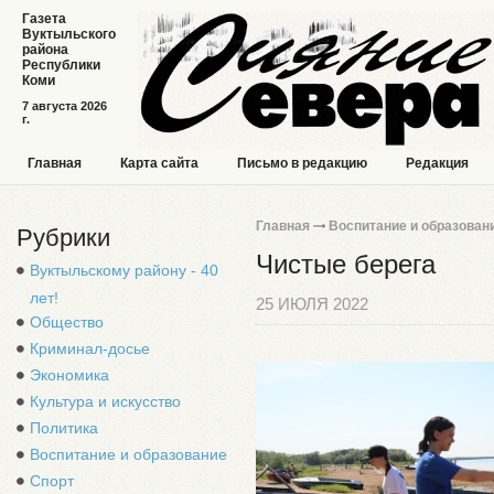
Газета
Вуктыльского
района
Республики
Коми
7 августа 2026
г.
Главная
Карта сайта
Письмо в редакцию
Редакция
Главная
Воспитание и образован
Рубрики
Чистые берега
Вуктыльскому району - 40
лет!
25 ИЮЛЯ 2022
Общество
Криминал-досье
Экономика
Культура и искусство
Политика
Воспитание и образование
Спорт