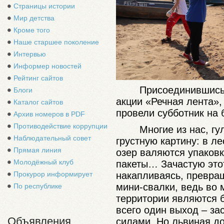
Страницы истории
Мир детства
Кроме того
Наше старшее поколение
Интервью
Информер новостей
Рейтинг сайтов
Присоединившись
Блоги
акции «Речная лента»
Каталог сайтов
провели субботник на 
Архив номеров в PDF
Противодействие коррупции
Многие из нас, г
Наблюдательный совет
грустную картину: в ле
Прямая линия
озер валяются упаковк
Молодёжный клуб
пакеты… Зачастую этот
накапливаясь, превра
Прокурор информирует
мини-свалки, ведь во 
По республике
территории являются б
всего один выход – за
Объявления
силами. Но львиная до