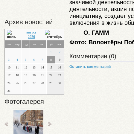
значимой деятельност
деятельности, акция п
инициативу, создает у
Архив новостей
включения в жизнь об
О. ГАММ
август
2026
Фото: Волонтёры По
пон
втр
срд
чет
пят
суб
вск
1
2
Комментарии (0)
3
4
5
6
7
8
9
Оставить комментарий
10
11
12
13
14
15
16
17
18
19
20
21
22
23
24
25
26
27
28
29
30
31
Фотогалерея