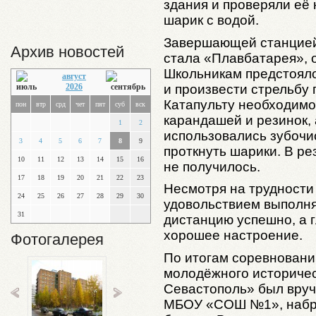
здания и проверяли её 
шарик с водой.
Завершающей станцией,
Архив новостей
стала «Плавбатарея», 
Школьникам предстояло
август
и произвести стрельбу
2026
Катапульту необходимо
пон
втр
срд
чет
пят
суб
вск
карандашей и резинок, 
1
2
использовались зубочи
3
4
5
6
7
8
9
проткнуть шарики. В ре
10
11
12
13
14
15
16
не получилось.
17
18
19
20
21
22
23
Несмотря на трудности 
24
25
26
27
28
29
30
удовольствием выполня
31
дистанцию успешно, а г
хорошее настроение.
Фотогалерея
По итогам соревновани
молодёжного историчес
Севастополь» был вруч
МБОУ «СОШ №1», набр