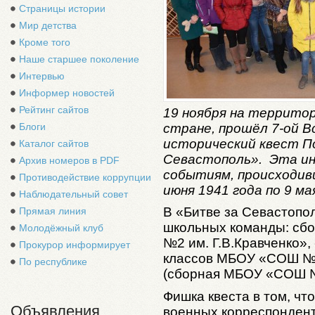
Страницы истории
Мир детства
Кроме того
Наше старшее поколение
Интервью
Информер новостей
Рейтинг сайтов
19 ноября на территор
стране, прошёл 7-ой 
Блоги
исторический квест П
Каталог сайтов
Севастополь». Эта ин
Архив номеров в PDF
событиям, происходив
Противодействие коррупции
июня 1941 года по 9 ма
Наблюдательный совет
В «Битве за Севастопо
Прямая линия
школьных команды: сб
Молодёжный клуб
№2 им. Г.В.Кравченко»,
Прокурор информирует
классов МБОУ «СОШ №2 
По республике
(сборная МБОУ «СОШ 
Фишка квеста в том, чт
Объявления
военных корреспондент