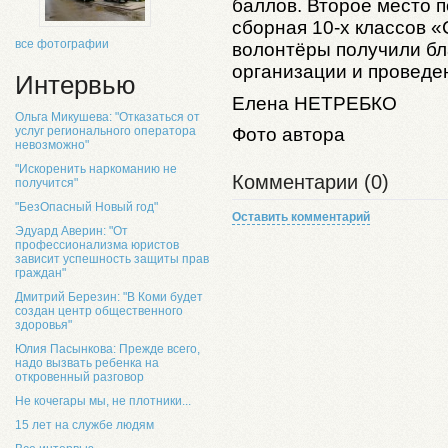
баллов. Второе место 
сборная 10-х классов «
все фотографии
волонтёры получили бл
организации и проведен
Интервью
Елена
НЕТРЕБКО
Ольга Микушева: "Отказаться от
услуг регионального оператора
Фото автора
невозможно"
"Искоренить наркоманию не
Комментарии (0)
получится"
"БезОпасный Новый год"
Оставить комментарий
Эдуард Аверин: "От
профессионализма юристов
зависит успешность защиты прав
граждан"
Дмитрий Березин: "В Коми будет
создан центр общественного
здоровья"
Юлия Пасынкова: Прежде всего,
надо вызвать ребенка на
откровенный разговор
Не кочегары мы, не плотники...
15 лет на службе людям