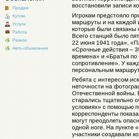
восстановили записи ко
Продам
Игрокам предстояло п
Куплю
маршруты и на каждой 
Услуги
которые были связаны 
Работа
Всего станций было пя
Разное
22 июня 1941 года», «П
Авто-объявления
«Срочные действия – 3
времена» и «Братья по
сопротивление». У каж
персональным маршрут
Ребята с интересом ис
неточности на фотогра
Отечественной войны.
старались тщательно о
условиях» с помощью п
корреспонденты показа
могут преодолеть опасн
одной ноге. На пункте
участники создавали к