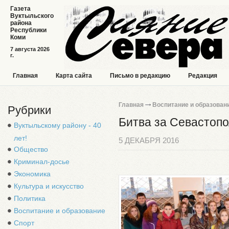
Газета
Вуктыльского
района
Республики
Коми
7 августа 2026
г.
Главная
Карта сайта
Письмо в редакцию
Редакция
Главная
Воспитание и образован
Рубрики
Битва за Севастопо
Вуктыльскому району - 40
лет!
5 ДЕКАБРЯ 2016
Общество
Криминал-досье
Экономика
Культура и искусство
Политика
Воспитание и образование
Спорт